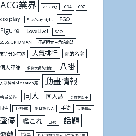
ACG業界
C94
C97
anisong
cosplay
FGO
Fate/stay night
Figure
LoveLive!
SAO
SSSS.GRIDMAN
不起眼女主角培育法
人氣排行
你的名字
五等分的花嫁
八掛
個人評論
偶像大師灰姑娘
動畫情報
刀劍神域Alicization篇
同人
同人誌
動畫業界
哥布林殺手
手遊
圖集
戀與製作人
工作細胞
活動情報
話題
聲優
艦これ
訃報
遊戲
銷量
關於我轉生變成史萊姆這檔事