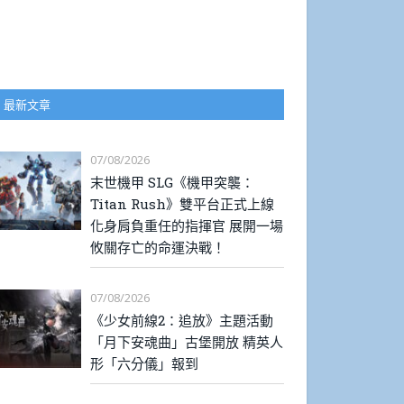
最新文章
07/08/2026
末世機甲 SLG《機甲突襲：
Titan Rush》雙平台正式上線
化身肩負重任的指揮官 展開一場
攸關存亡的命運決戰！
07/08/2026
《少女前線2：追放》主題活動
「月下安魂曲」古堡開放 精英人
形「六分儀」報到