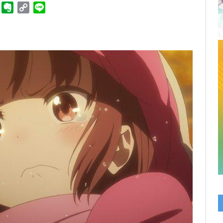
ger
Telegram
Evernote
Copy
Line
Link