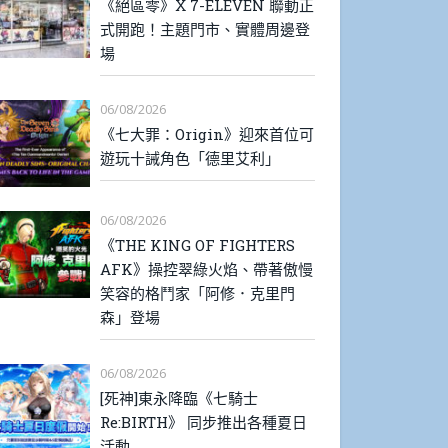
《絕區零》X 7-ELEVEN 聯動正
式開跑！主題門市、實體周邊登
場
06/08/2026
《七大罪：Origin》迎來首位可
遊玩十誡角色「德里艾利」
06/08/2026
《THE KING OF FIGHTERS
AFK》操控翠綠火焰、帶著傲慢
笑容的格鬥家「阿修．克里門
森」登場
06/08/2026
[死神]東永降臨《七騎士
Re:BIRTH》 同步推出各種夏日
活動