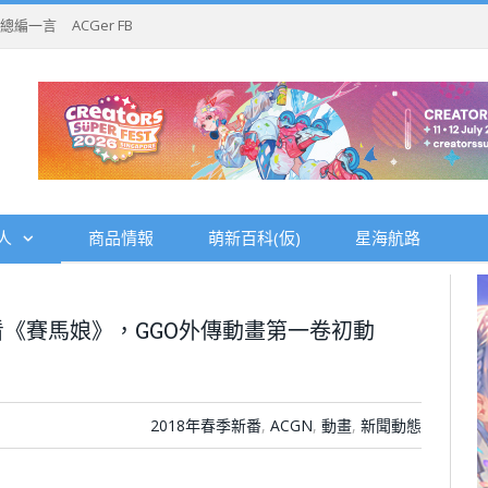
總編一言
ACGer FB
人
商品情報
萌新百科(仮)
星海航路
看《賽馬娘》，GGO外傳動畫第一卷初動
2018年春季新番
,
ACGN
,
動畫
,
新聞動態