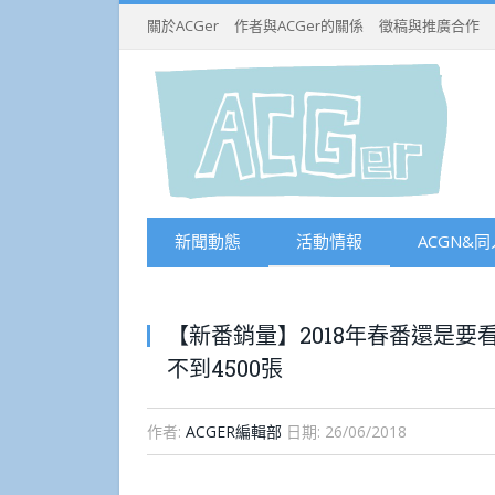
關於ACGer
作者與ACGer的關係
徵稿與推廣合作
新聞動態
活動情報
ACGN&同
【新番銷量】2018年春番還是要
不到4500張
作者:
ACGER編輯部
日期:
26/06/2018