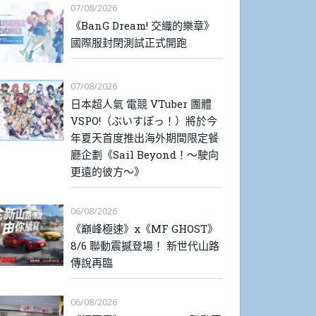
07/08/2026
《BanG Dream! 交織的樂章》
國際服封閉測試正式開跑
07/08/2026
日本超人氣 電競 VTuber 團體
VSPO!（ぶいすぽっ！）將於今
年夏天首度推出海外期間限定餐
廳企劃《Sail Beyond！～駛向
更遠的彼方～》
06/08/2026
《巔峰極速》x《MF GHOST》
8/6 聯動震撼登場！ 新世代山路
傳說再臨
06/08/2026