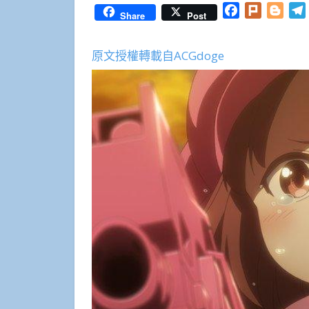
Facebook
Plurk
Blog
Share
Post
原文授權轉載自ACGdoge