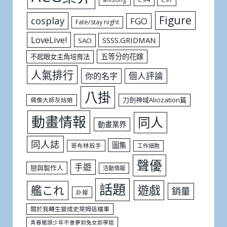
Figure
cosplay
FGO
Fate/stay night
LoveLive!
SSSS.GRIDMAN
SAO
五等分的花嫁
不起眼女主角培育法
人氣排行
個人評論
你的名字
八掛
刀劍神域Alicization篇
偶像大師灰姑娘
動畫情報
同人
動畫業界
同人誌
圖集
哥布林殺手
工作細胞
聲優
手遊
戀與製作人
活動情報
話題
遊戲
艦これ
銷量
訃報
關於我轉生變成史萊姆這檔事
青春豬頭少年不會夢到兔女郎學姐