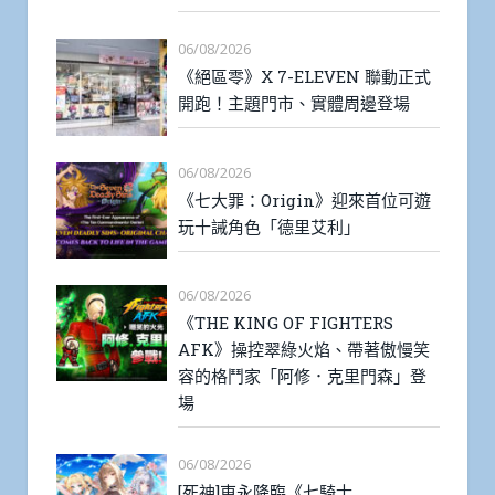
06/08/2026
《絕區零》X 7-ELEVEN 聯動正式
開跑！主題門市、實體周邊登場
06/08/2026
《七大罪：Origin》迎來首位可遊
玩十誡角色「德里艾利」
06/08/2026
《THE KING OF FIGHTERS
AFK》操控翠綠火焰、帶著傲慢笑
容的格鬥家「阿修．克里門森」登
場
06/08/2026
[死神]東永降臨《七騎士