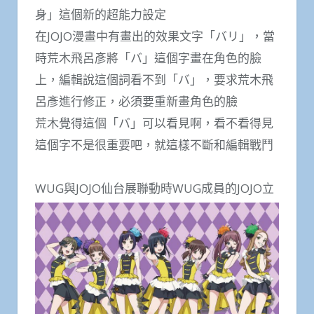
身」這個新的​​超能力設定
在JOJO漫畫中有畫出的效果文字「バリ」，當
時荒木飛呂彥將「バ」這個字畫在角色的臉
上，編輯說這個詞看不到「バ」，要求荒木飛
呂彥進行修正，必須要重新畫角色的臉
荒木覺得這個「バ」可以看見啊，看不看得見
這個字不是很重要吧，就這樣不斷和編輯戰鬥
WUG與JOJO仙台展聯動時WUG成員的JOJO立