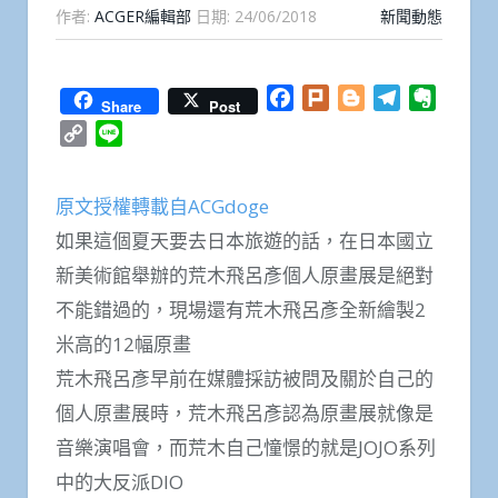
作者:
ACGER編輯部
日期:
24/06/2018
新聞動態
Facebook
Plurk
Blogger
Telegram
Everno
Share
Post
Copy
Line
Link
原文授權轉載自ACGdoge
如果這個夏天要去日本旅遊的話，在日本國立
新美術館舉辦的荒木飛呂彥個人原畫展是絕對
不能錯過的，現場還有荒木飛呂彥全新繪製2
米高的12幅原畫
荒木飛呂彥早前在媒體採訪被問及關於自己的
個人原畫展時，荒木飛呂彥認為原畫展就像是
音樂演唱會，而荒木自己憧憬的就是JOJO系列
中的大反派DIO