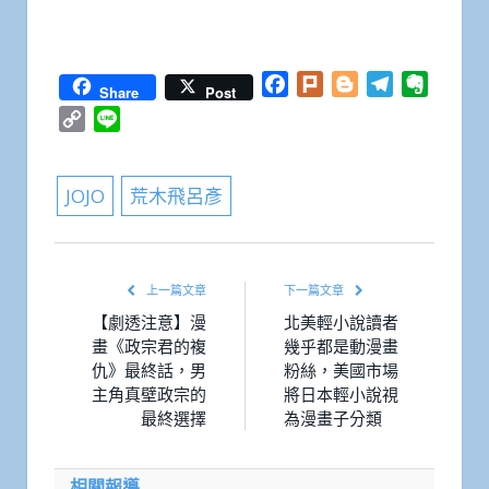
Facebook
Plurk
Blogger
Telegram
Everno
Share
Post
Copy
Line
Link
JOJO
荒木飛呂彥
上一篇文章
下一篇文章
【劇透注意】漫
北美輕小說讀者
畫《政宗君的複
幾乎都是動漫畫
仇》最終話，男
粉絲，美國市場
主角真壁政宗的
將日本輕小說視
最終選擇
為漫畫子分類
相關報導