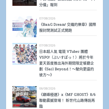
分儀」報到
07/08/2026
《BanG Dream! 交織的樂章》國際
服封閉測試正式開跑
07/08/2026
日本超人氣 電競 VTuber 團體
VSPO!（ぶいすぽっ！）將於今年
夏天首度推出海外期間限定餐廳企
劃《Sail Beyond！～駛向更遠的
彼方～》
06/08/2026
《巔峰極速》x《MF GHOST》8/6
聯動震撼登場！ 新世代山路傳說再
臨