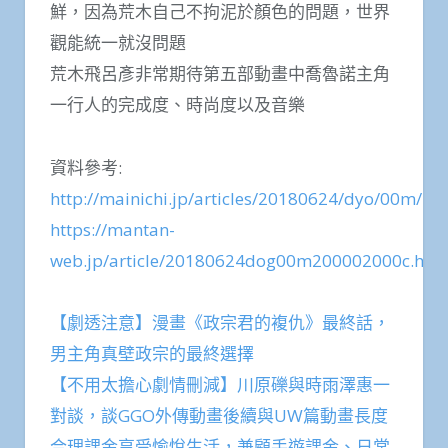
鮮，因為荒木自己不拘泥於顏色的問題，世界
觀能統一就沒問題
荒木飛呂彥非常期待第五部動畫中喬魯諾主角
一行人的完成度、時尚度以及音樂
資料參考:
http://mainichi.jp/articles/20180624/dyo/00m/2
https://mantan-
web.jp/article/20180624dog00m200002000c.htm
【劇透注意】漫畫《政宗君的複仇》最終話，
男主角真壁政宗的最終選擇
【不用太擔心劇情刪減】川原礫與時雨澤惠一
對談，談GGO外傳動畫後續與UW篇動畫長度
合理課金享受愉悅生活，兼顧手遊課金、日常