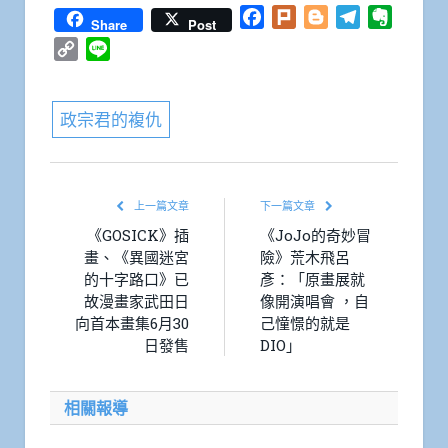
Facebook
Plurk
Blogger
Telegram
Everno
Share
Post
Copy
Line
Link
政宗君的複仇
上一篇文章
下一篇文章
《GOSICK》插
《JoJo的奇妙冒
畫、《異國迷宮
險》荒木飛呂
的十字路口》已
彥：「原畫展就
故漫畫家武田日
像開演唱會 ，自
向首本畫集6月30
己憧憬的就是
日發售
DIO」
相關報導