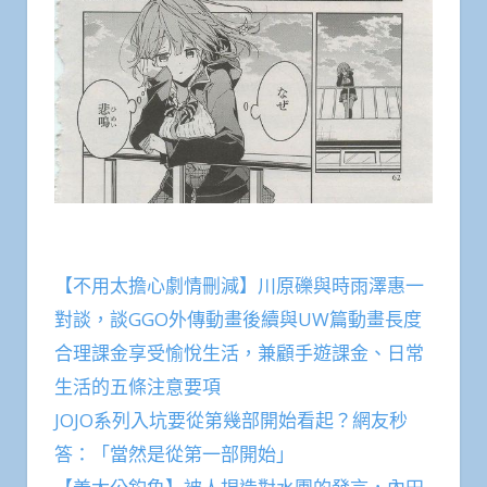
【不用太擔心劇情刪減】川原礫與時雨澤惠一
對談，談GGO外傳動畫後續與UW篇動畫長度
合理課金享受愉悅生活，兼顧手遊課金、日常
生活的五條注意要項
JOJO系列入坑要從第幾部開始看起？網友秒
答：「當然是從第一部開始」