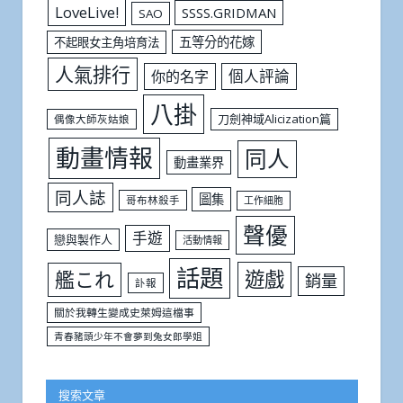
LoveLive!
SSSS.GRIDMAN
SAO
五等分的花嫁
不起眼女主角培育法
人氣排行
個人評論
你的名字
八掛
刀劍神域Alicization篇
偶像大師灰姑娘
動畫情報
同人
動畫業界
同人誌
圖集
哥布林殺手
工作細胞
聲優
手遊
戀與製作人
活動情報
話題
遊戲
艦これ
銷量
訃報
關於我轉生變成史萊姆這檔事
青春豬頭少年不會夢到兔女郎學姐
搜索文章