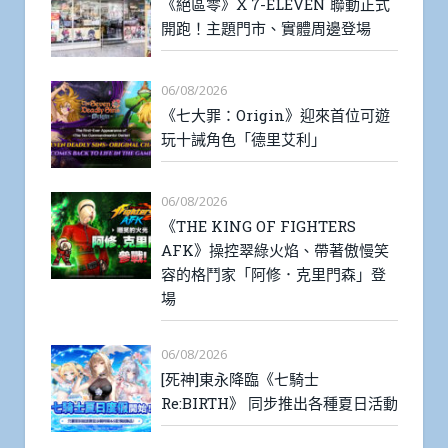
《絕區零》X 7-ELEVEN 聯動正式
開跑！主題門市、實體周邊登場
06/08/2026
《七大罪：Origin》迎來首位可遊
玩十誡角色「德里艾利」
06/08/2026
《THE KING OF FIGHTERS
AFK》操控翠綠火焰、帶著傲慢笑
容的格鬥家「阿修．克里門森」登
場
06/08/2026
[死神]東永降臨《七騎士
Re:BIRTH》 同步推出各種夏日活動