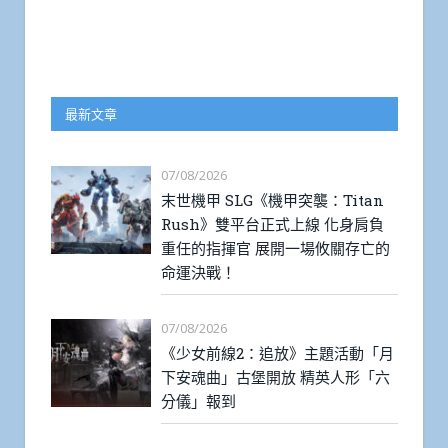
最新文章
07/08/2026
末世機甲 SLG《機甲突襲：Titan
Rush》雙平台正式上線 化身肩負
重任的指揮官 展開一場攸關存亡的
命運決戰！
07/08/2026
《少女前線2：追放》主題活動「月
下安魂曲」古堡開放 精英人形「六
分儀」報到