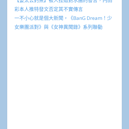
【姜太公釣魚】被人捏造對水團的發言，內田
彩本人推特發文否定其不實傳言
一不小心就是個大新聞，《BanG Dream！少
女樂團派對》與《女神異聞錄》系列聯動