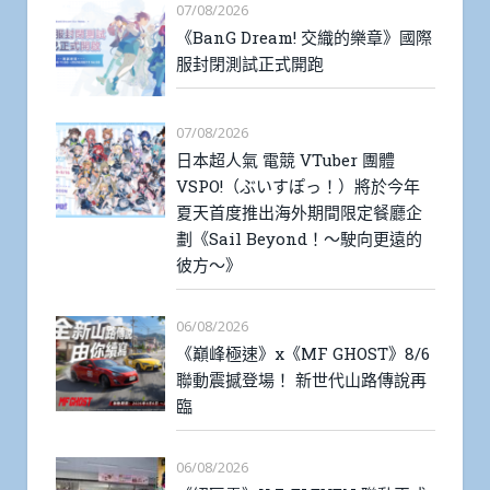
07/08/2026
《BanG Dream! 交織的樂章》國際
服封閉測試正式開跑
07/08/2026
日本超人氣 電競 VTuber 團體
VSPO!（ぶいすぽっ！）將於今年
夏天首度推出海外期間限定餐廳企
劃《Sail Beyond！～駛向更遠的
彼方～》
06/08/2026
《巔峰極速》x《MF GHOST》8/6
聯動震撼登場！ 新世代山路傳說再
臨
06/08/2026