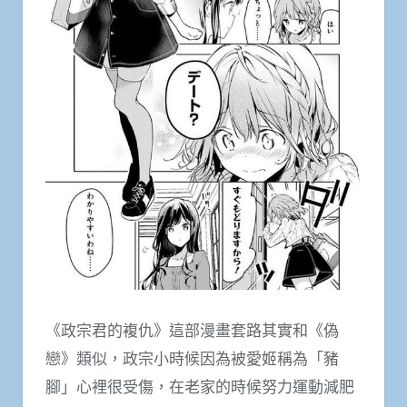
《政宗君的複仇》這部漫畫套路其實和《偽
戀》類似，政宗小時候因為被愛姬稱為「豬
腳」心裡很受傷，在老家的時候努力運動減肥