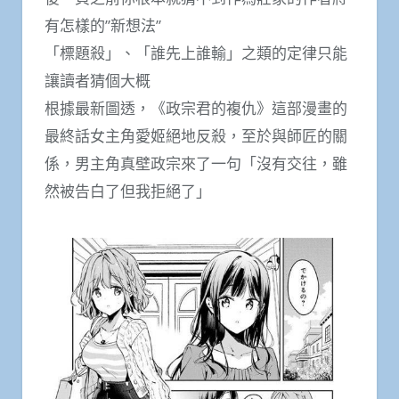
有怎樣的”新想法”
「標題殺」、「誰先上誰輸」之類的定律只能
讓讀者猜個大概
根據最新圖透，《政宗君的複仇》這部漫畫的
最終話女主角愛姬絕地反殺，至於與師匠的關
係，男主角真壁政宗來了一句「沒有交往，雖
然被告白了但我拒絕了」