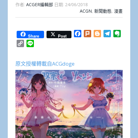
作者:
ACGER編輯部
日期:
24/06/2018
ACGN
,
新聞動態
,
漫畫
Facebook
Plurk
Blogger
Telegram
Everno
Share
Post
Copy
Line
Link
原文授權轉載自ACGdoge