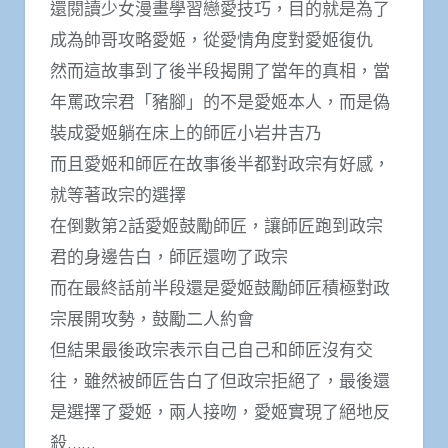
還閱讀少女漫畫學習戀愛技巧，目的就是為了
成為帥哥攻略愛姬，從愛情角度對愛姬復仇
然而這故事到了後半段揭開了當年的真相，當
年罵政宗君「豬腳」的不是愛姬本人，而是偽
裝成愛姬躺在床上的師匠小岩井吉乃
而且愛姬和師匠在故事後半都對政宗有好感，
就等著政宗的選擇
在倒數第2話愛姬鼓勵師匠，讓師匠跑到政宗
君的身邊告白，師匠還吻了政宗
而在最終話前半段還是愛姬鼓勵師匠積極對政
宗展開攻勢，鼓勵二人約會
但結果最後政宗表示自己自己和師匠沒有交
往，雖然被師匠告白了但政宗拒絕了，最後還
是選擇了愛姬，兩人接吻，愛姬實現了絕地反
殺……