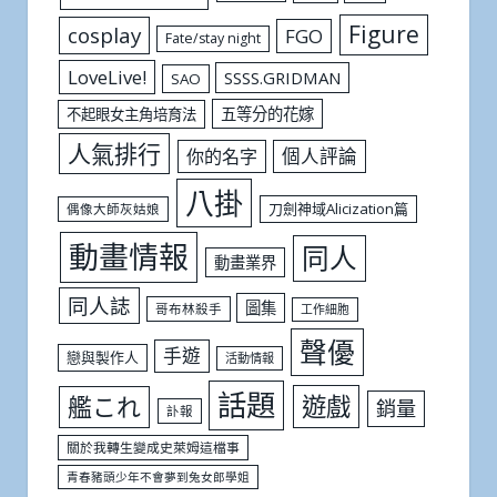
Figure
cosplay
FGO
Fate/stay night
LoveLive!
SSSS.GRIDMAN
SAO
五等分的花嫁
不起眼女主角培育法
人氣排行
個人評論
你的名字
八掛
刀劍神域Alicization篇
偶像大師灰姑娘
動畫情報
同人
動畫業界
同人誌
圖集
哥布林殺手
工作細胞
聲優
手遊
戀與製作人
活動情報
話題
遊戲
艦これ
銷量
訃報
關於我轉生變成史萊姆這檔事
青春豬頭少年不會夢到兔女郎學姐