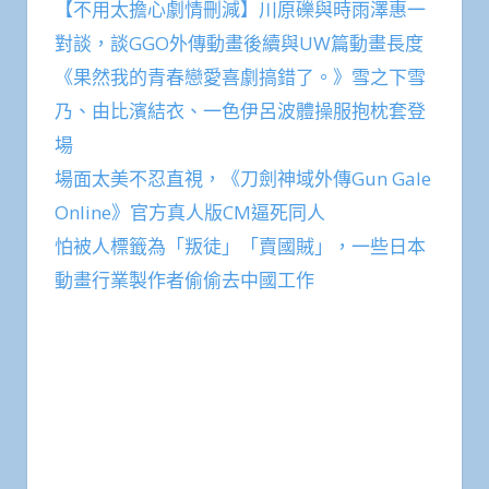
【不用太擔心劇情刪減】川原礫與時雨澤惠一
對談，談GGO外傳動畫後續與UW篇動畫長度
《果然我的青春戀愛喜劇搞錯了。》雪之下雪
乃、由比濱結衣、一色伊呂波體操服抱枕套登
場
場面太美不忍直視，《刀劍神域外傳Gun Gale
Online》官方真人版CM逼死同人
怕被人標籤為「叛徒」「賣國賊」，一些日本
動畫行業製作者偷偷去中國工作