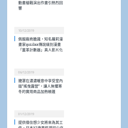
動畫槍戰演出作畫引熱烈回
響
10/12/2019
佩服廠商膽識，知名蘿莉漫
畫家quzilax傳說級別漫畫
「蓋革計數器」真人影片化
06/12/2019
籠罩在濃濃暖意中享受室內
版”搖曳露營”，讓人無懼寒
冬的實用商品加熱帳篷
01/12/2019
提供借住想少女將來為其工
作，日本37歲男性誘拐少女