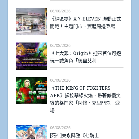
06/08/2026
《絕區零》X 7-ELEVEN 聯動正式
開跑！主題門市、實體周邊登場
06/08/2026
《七大罪：Origin》迎來首位可遊
玩十誡角色「德里艾利」
06/08/2026
《THE KING OF FIGHTERS
AFK》操控翠綠火焰、帶著傲慢笑
容的格鬥家「阿修．克里門森」登
場
06/08/2026
[死神]東永降臨《七騎士