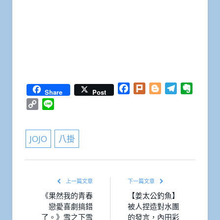
Facebook
Plurk
Blogger
Telegram
Everno
Share
Post
Copy
Line
Link
JOJO
八掛
上一篇文章
下一篇文章
《果然我的青春
【姜太公釣魚】
戀愛喜劇搞錯
被人捏造對水團
了。》雪之下雪
的發言，內田彩