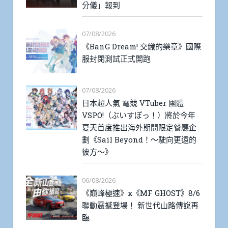
分儀」報到
07/08/2026
《BanG Dream! 交織的樂章》國際
服封閉測試正式開跑
07/08/2026
日本超人氣 電競 VTuber 團體
VSPO!（ぶいすぽっ！）將於今年
夏天首度推出海外期間限定餐廳企
劃《Sail Beyond！～駛向更遠的
彼方～》
06/08/2026
《巔峰極速》x《MF GHOST》8/6
聯動震撼登場！ 新世代山路傳說再
臨