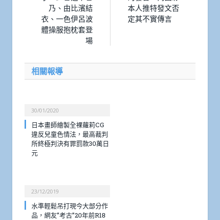
乃、由比濱結
本人推特發文否
衣、一色伊呂波
定其不實傳言
體操服抱枕套登
場
相關報導
30/01/2020
日本畫師繪製全裸蘿莉CG
違反兒童色情法，最高裁判
所終極判決有罪罰款30萬日
元
23/12/2019
水準輕鬆吊打現今大部分作
品，網友”考古”20年前R18