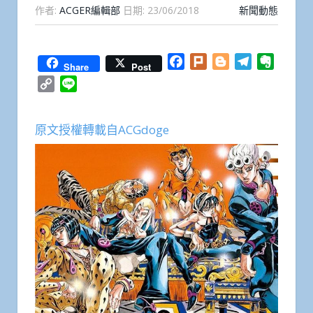
作者:
ACGER編輯部
日期:
23/06/2018
新聞動態
Facebook
Plurk
Blogger
Telegram
Everno
Share
Post
Copy
Line
Link
原文授權轉載自ACGdoge