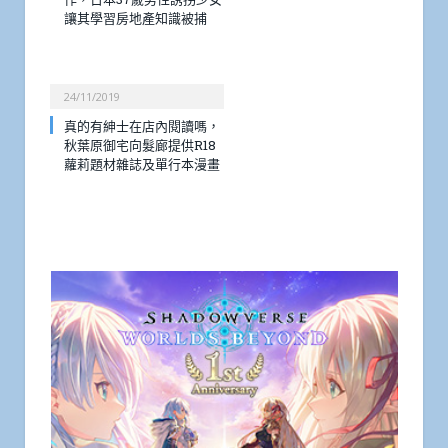
讓其學習房地產知識被捕
24/11/2019
真的有紳士在店內閱讀嗎，
秋葉原御宅向髮廊提供R18
蘿莉題材雜誌及單行本漫畫