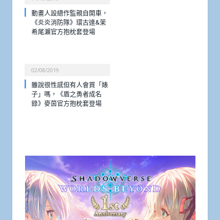
動畫人設總作監親自開車，
《炎炎消防隊》環古達&茉
希尾瀨官方抱枕套登場
02/08/2019
雖說很性感但有人會買「婊
子」嗎，《盾之勇者成名
錄》麥茵官方抱枕套登場