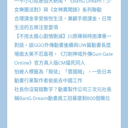
一不小心就是個大新聞，《BanG Dream！少
女樂團派對》與《女神異聞錄》系列聯動
合理課金享受愉悅生活，兼顧手遊課金、日常
生活的五條注意要項
【不用太擔心劇情刪減】川原礫與時雨澤惠一
對談，談GGO外傳動畫後續與UW篇動畫長度
場面太美不忍直視，《刀劍神域外傳Gun Gale
Online》官方真人版CM逼死同人
怕被人標籤為「叛徒」「賣國賊」，一些日本
動畫行業製作者偷偷去中國工作
社長你沒寫錯數字？動畫製作公司三次元社長
稱BanG Dream動畫員工招募還剩800個職位