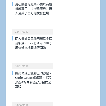
用心險惡的廠商不要以為這
樣就贏了，《街角魔族》撩
人夏美子官方抱枕套登場
26/11/2019
同人畫師開車油門想踩多深
就多深，C97あやみR18尺
度雷姆抱枕套通販開始
10/11/2019
廠商你就是饞紳士的鈔票，
Code Geass娜娜莉、尤菲
米亞&柯內莉亞官方抱枕套
再販
14/10/2019