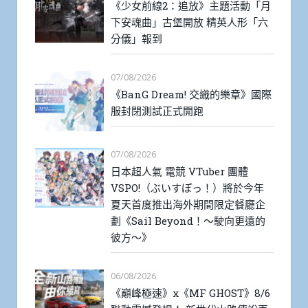
《少女前線2：追放》主題活動「月
下安魂曲」古堡開放 精英人形「六
分儀」報到
07/08/2026
《BanG Dream! 交織的樂章》國際
服封閉測試正式開跑
07/08/2026
日本超人氣 電競 VTuber 團體
VSPO!（ぶいすぽっ！）將於今年
夏天首度推出海外期間限定餐廳企
劃《Sail Beyond！～駛向更遠的
彼方～》
06/08/2026
《巔峰極速》x《MF GHOST》8/6