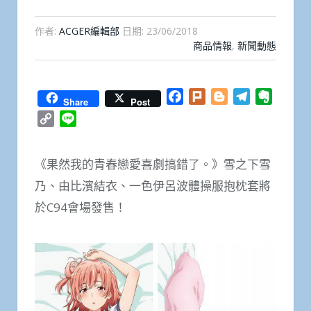
作者:
ACGER編輯部
日期:
23/06/2018
商品情報
,
新聞動態
Facebook
Plurk
Blogger
Telegram
Everno
Share
Post
Copy
Line
Link
《果然我的青春戀愛喜劇搞錯了。》雪之下雪
乃、由比濱結衣、一色伊呂波體操服抱枕套將
於C94會場發售！