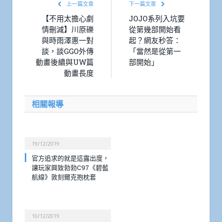
上一篇文章
下一篇文章
【不用太擔心劇
JOJO系列入坑要
情刪減】川原礫
從第幾部開始看
與時雨澤惠一對
起？網友秒答：
談，談GGO外傳
「當然是從第一
動畫後續與UW篇
部開始」
動畫長度
相關報導
19/12/2019
官方追求的就是這露出度，
讓玩家興致勃勃C97《碧藍
航線》敦刻爾克抱枕套
10/12/2019