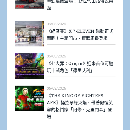
聯動震撼登場！ 新世代山路傳說再
臨
06/08/2026
《絕區零》X 7-ELEVEN 聯動正式
開跑！主題門市、實體周邊登場
06/08/2026
《七大罪：Origin》迎來首位可遊
玩十誡角色「德里艾利」
06/08/2026
《THE KING OF FIGHTERS
AFK》操控翠綠火焰、帶著傲慢笑
容的格鬥家「阿修．克里門森」登
場