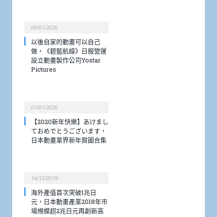
09/01/2020
以後自家的動畫可以自己
做，《碧藍航線》日服營運
設立動畫製作公司Yostar
Pictures
01/01/2020
【2020新年快樂】あけまし
ておめでとうございます，
日本動畫業界新年賀圖合集
16/12/2019
海外產值首次突破1兆日
元，日本動畫產業2018年市
場規模超2兆日元再創新高