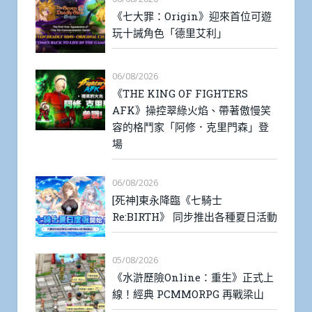
《七大罪：Origin》迎來首位可遊
玩十誡角色「德里艾利」
06/08/2026
《THE KING OF FIGHTERS
AFK》操控翠綠火焰、帶著傲慢笑
容的格鬥家「阿修．克里門森」登
場
06/08/2026
[死神]東永降臨《七騎士
Re:BIRTH》 同步推出各種夏日活動
05/08/2026
《水滸歷險Online：重生》正式上
線！經典 PCMMORPG 再戰梁山