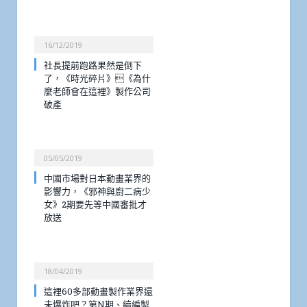
16/12/2019
社長提前跑路果然是倒下
了，《時光碎片》《為什
麼老師會在這裡》製作公司
破產
05/05/2019
中國市場對日本動畫業界的
影響力，《邪神與廚二病少
女》2期要先等中國審批才
放送
18/04/2019
這裡60多部動畫製作業界還
未爆炸吧？第N期、續編製