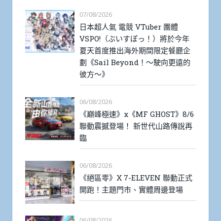
07/08/2026
日本超人氣 電競 VTuber 團體
VSPO!（ぶいすぽっ！）將於今年
夏天首度推出海外期間限定餐廳企
劃《Sail Beyond！～駛向更遠的
彼方～》
06/08/2026
《巔峰極速》x《MF GHOST》8/6
聯動震撼登場！ 新世代山路傳說再
臨
06/08/2026
《絕區零》X 7-ELEVEN 聯動正式
開跑！主題門市、實體周邊登場
06/08/2026