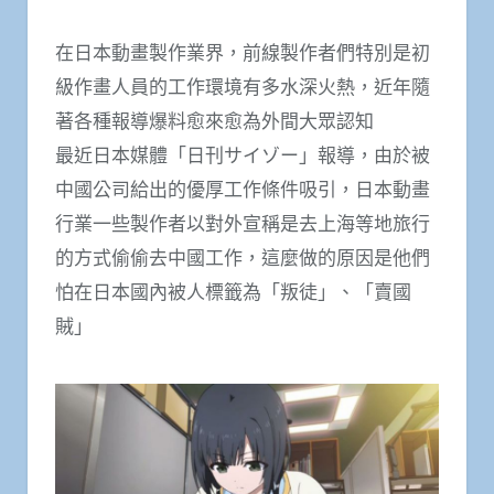
在日本動畫製作業界，前線製作者們特別是初
級作畫人員的工作環境有多水深火熱，近年隨
著各種報導爆料愈來愈為外間大眾認知
最近日本媒體「日刊サイゾー」報導，由於被
中國公司給出的優厚工作條件吸引，日本動畫
行業一些製作者以對外宣稱是去上海等地旅行
的方式偷偷去中國工作，這麼做的原因是他們
怕在日本國內被人標籤為「叛徒」、「賣國
賊」