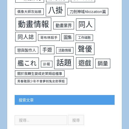
八掛
刀劍神域Alicization篇
偶像大師灰姑娘
動畫情報
同人
動畫業界
同人誌
圖集
哥布林殺手
工作細胞
聲優
手遊
戀與製作人
活動情報
話題
遊戲
艦これ
銷量
訃報
關於我轉生變成史萊姆這檔事
青春豬頭少年不會夢到兔女郎學姐
搜索文章