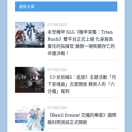
最新文章
07/08/2026
末世機甲 SLG《機甲突襲：Titan
Rush》雙平台正式上線 化身肩負
重任的指揮官 展開一場攸關存亡的
命運決戰！
07/08/2026
《少女前線2：追放》主題活動「月
下安魂曲」古堡開放 精英人形「六
分儀」報到
07/08/2026
《BanG Dream! 交織的樂章》國際
服封閉測試正式開跑