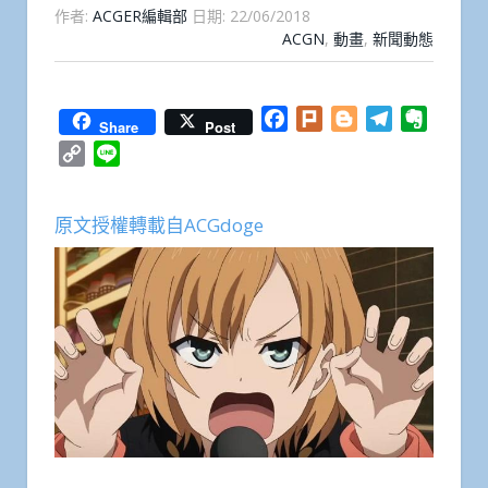
作者:
ACGER編輯部
日期:
22/06/2018
ACGN
,
動畫
,
新聞動態
Facebook
Plurk
Blogger
Telegram
Everno
Share
Post
Copy
Line
Link
原文授權轉載自ACGdoge