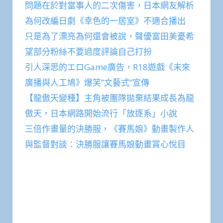
問題在於對當事人的二次傷害，日本網友解析
為何改編日劇《幸色的一居室》不適合播出
只是為了漂亮為何還會被說，聲優富田美憂希
望部分粉絲不要過度評論自己打扮
引人深思的エロGame廣告，R18遊戲《未來
廣播與人工鳩》爆笑”文藝式”宣傳
【龍傲天變種】主角被團隊拋棄結果成長為龍
傲天，日本網路開始流行「放逐系」小說
三倍作畫量的決勝服，《賽馬娘》動畫製作人
與監督對談：決勝服讓賽馬娘動畫賞心悅目