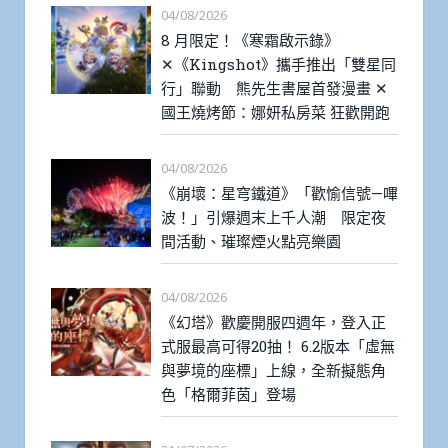
04/08/2026
8 月限定！《寒霜啟示錄》
✕《Kingshot》攜手推出「雙星同
行」聯動 熊先生書屋首發漫畫 ✕
國王燒烤節：娜妍私房菜 狂歡開跑
04/08/2026
《崩壞：星穹鐵道》「歡愉信號—嗶
波！」引爆週末上千人潮 限定夜
間活動、璀璨煙火點亮樂園
04/08/2026
《幻塔》歡慶開服四週年，登入正
式服最高可得20抽！ 6.2版本「虛無
與夢境的座標」上線，全新擬態角
色「格爾菲茵」登場