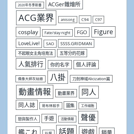
ACGer雜燴所
2020年冬季新番
ACG業界
C94
C97
anisong
Figure
cosplay
FGO
Fate/stay night
LoveLive!
SSSS.GRIDMAN
SAO
五等分的花嫁
不起眼女主角培育法
人氣排行
個人評論
你的名字
八掛
刀劍神域Alicization篇
偶像大師灰姑娘
動畫情報
同人
動畫業界
同人誌
圖集
哥布林殺手
工作細胞
聲優
手遊
戀與製作人
活動情報
話題
遊戲
艦これ
銷量
訃報