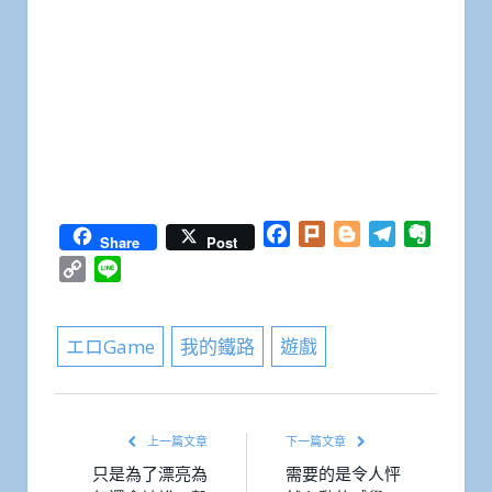
Facebook
Plurk
Blogger
Telegram
Everno
Share
Post
Copy
Line
Link
エロGame
我的鐵路
遊戲
上一篇文章
下一篇文章
只是為了漂亮為
需要的是令人怦