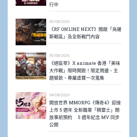
行中
05/08/2026
《RF ONLINE NEXT》開啟「烏薩
斯戰區」及全新戰鬥內容
05/08/2026
《絕區零》X animate 香港「美味
大作戰」限時開跑！限定周邊、主
題餐飲、專屬虛寶一次蒐集
04/08/2026
開放世界 MMORPG《傳奇4》迎接
上市 5 週年 全新職業「精靈士」開
放事前預約 5 週年紀念 MV 同步
公開