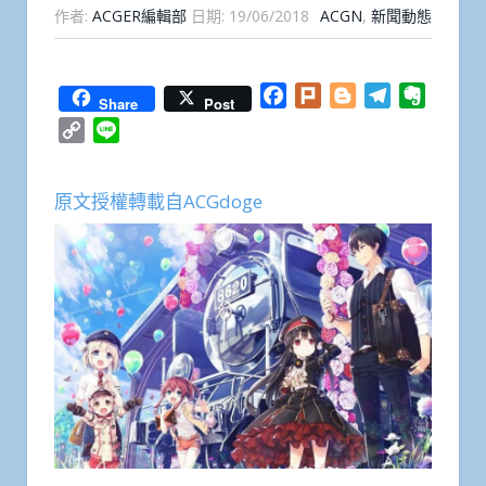
作者:
ACGER編輯部
日期:
19/06/2018
ACGN
,
新聞動態
Facebook
Plurk
Blogger
Telegram
Everno
Share
Post
Copy
Line
Link
原文授權轉載自ACGdoge