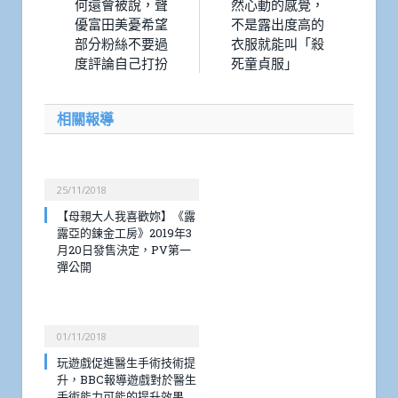
何還會被說，聲
然心動的感覺，
優富田美憂希望
不是露出度高的
部分粉絲不要過
衣服就能叫「殺
度評論自己打扮
死童貞服」
相關報導
25/11/2018
【母親大人我喜歡妳】《露
露亞的鍊金工房》2019年3
月20日發售決定，PV第一
彈公開
01/11/2018
玩遊戲促進醫生手術技術提
升，BBC報導遊戲對於醫生
手術能力可能的提升效果