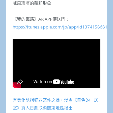
威風凜凜的蘿莉形象
《我的鐵路》AR APP傳送門：
https://itunes.apple.com/jp/app/id1374158681
有美化誘拐犯罪案件之嫌，漫畫《幸色的一居
室》真人日劇取消關東地區播出