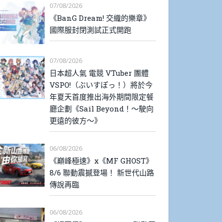
07/08/2026
《BanG Dream! 交織的樂章》
國際服封閉測試正式開跑
07/08/2026
日本超人氣 電競 VTuber 團體
VSPO!（ぶいすぽっ！）將於今
年夏天首度推出海外期間限定餐
廳企劃《Sail Beyond！～駛向
更遠的彼方～》
06/08/2026
《巔峰極速》x《MF GHOST》
8/6 聯動震撼登場！ 新世代山路
傳說再臨
06/08/2026