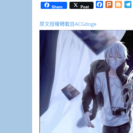
Facebook
Plurk
Blog
Share
Post
原文授權轉載自ACGdoge