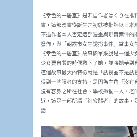
《幸色的一居室》是源自作者はくり在推
畫，這部漫畫從誕生之初就被批評以日本
不過作者本人否定這部漫畫與現實案件的關
發佈，與「朝霞市女生誘拐事件」當事女
《幸色的一居室》故事簡單來說是一個少
少女要自殺的時候救下了她，並將她帶到
這個故事最大的特徵就是「誘拐並不是誘
得到一些讀者的支持，是因為主角「沒有
沒有容身之所在社會、學校孤獨一人，老
近，這是一部所謂「社會弱者」的故事，
話