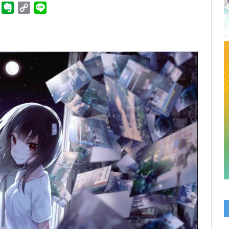
ger
Telegram
Evernote
Copy
Line
Link