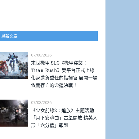
最新文章
07/08/2026
末世機甲 SLG《機甲突襲：
Titan Rush》雙平台正式上線
化身肩負重任的指揮官 展開一場
攸關存亡的命運決戰！
07/08/2026
《少女前線2：追放》主題活動
「月下安魂曲」古堡開放 精英人
形「六分儀」報到