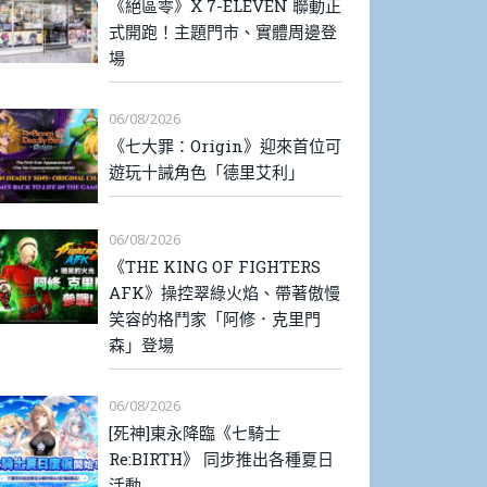
《絕區零》X 7-ELEVEN 聯動正
式開跑！主題門市、實體周邊登
場
06/08/2026
《七大罪：Origin》迎來首位可
遊玩十誡角色「德里艾利」
06/08/2026
《THE KING OF FIGHTERS
AFK》操控翠綠火焰、帶著傲慢
笑容的格鬥家「阿修．克里門
森」登場
06/08/2026
[死神]東永降臨《七騎士
Re:BIRTH》 同步推出各種夏日
活動