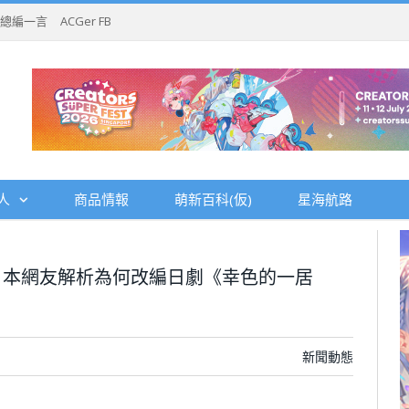
總編一言
ACGer FB
人
商品情報
萌新百科(仮)
星海航路
日本網友解析為何改編日劇《幸色的一居
新聞動態