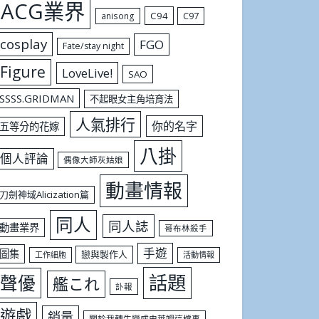
ACG業界
C94
C97
anisong
cosplay
FGO
Fate/stay night
Figure
LoveLive!
SAO
SSSS.GRIDMAN
不起眼女主角培育法
人氣排行
你的名字
五等分的花嫁
八掛
個人評論
偶像大師灰姑娘
動畫情報
刀劍神域Alicization篇
同人
同人誌
動畫業界
哥布林殺手
手遊
圖集
戀與製作人
工作細胞
活動情報
話題
聲優
艦これ
訃報
遊戲
銷量
關於我轉生變成史萊姆這檔事