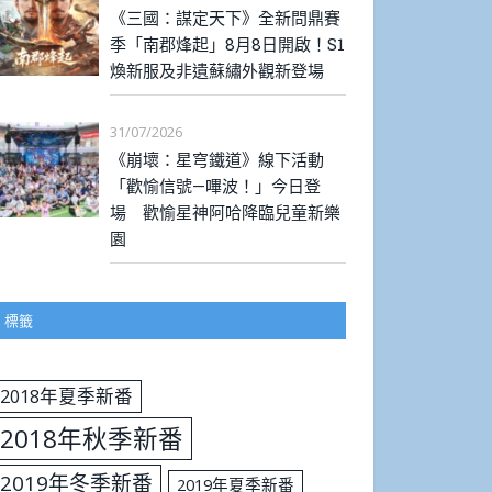
《三國：謀定天下》全新問鼎賽
季「南郡烽起」8月8日開啟！S1
煥新服及非遺蘇繡外觀新登場
31/07/2026
《崩壞：星穹鐵道》線下活動
「歡愉信號—嗶波！」今日登
場 歡愉星神阿哈降臨兒童新樂
園
標籤
2018年夏季新番
2018年秋季新番
2019年冬季新番
2019年夏季新番