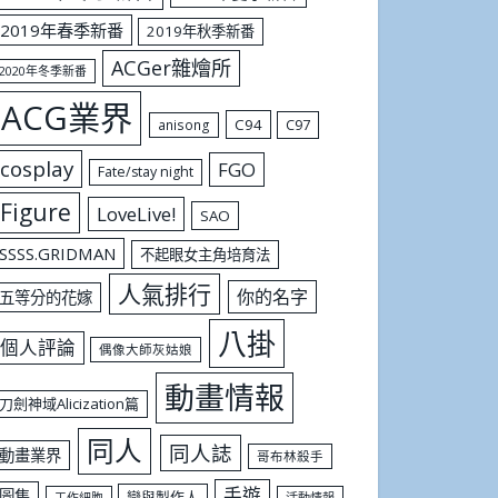
2019年春季新番
2019年秋季新番
ACGer雜燴所
2020年冬季新番
ACG業界
C94
C97
anisong
cosplay
FGO
Fate/stay night
Figure
LoveLive!
SAO
SSSS.GRIDMAN
不起眼女主角培育法
人氣排行
你的名字
五等分的花嫁
八掛
個人評論
偶像大師灰姑娘
動畫情報
刀劍神域Alicization篇
同人
同人誌
動畫業界
哥布林殺手
手遊
圖集
戀與製作人
工作細胞
活動情報