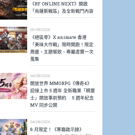
《RF ONLINE NEXT》開啟
「烏薩斯戰區」及全新戰鬥內容
05/08/2026
《絕區零》X animate 香港
「美味大作戰」限時開跑！限定
周邊、主題餐飲、專屬虛寶一次
蒐集
04/08/2026
開放世界 MMORPG《傳奇4》
迎接上市 5 週年 全新職業「精靈
士」開放事前預約 5 週年紀念
MV 同步公開
04/08/2026
8 月限定！《寒霜啟示錄》