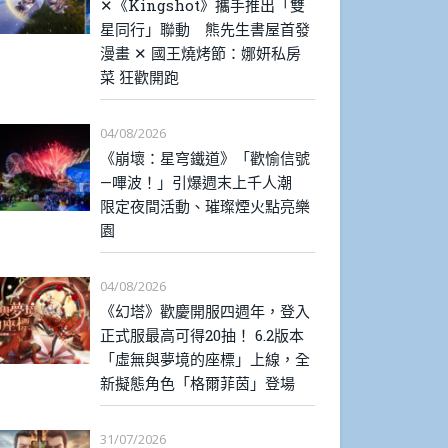
✕《Kingshot》攜手推出「雙
星同行」聯動 熊先生書屋首發
漫畫 ✕ 國王燒烤節：娜妍私房
菜 狂歡開跑
04/08/2026
《崩壞：星穹鐵道》「歡愉信號
—嗶波！」引爆週末上千人潮
限定夜間活動、璀璨煙火點亮樂
園
04/08/2026
《幻塔》歡慶開服四週年，登入
正式服最高可得20抽！ 6.2版本
「虛無與夢境的座標」上線，全
新擬態角色「格爾菲茵」登場
31/07/2026