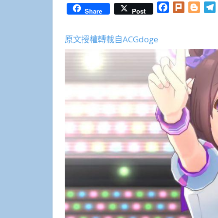
Facebook
Plurk
Blog
Share
Post
原文授權轉載自ACGdoge