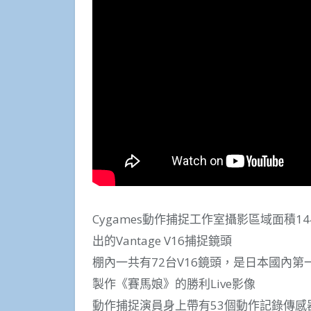
Cygames動作捕捉工作室攝影區域面積14
出的Vantage V16捕捉鏡頭
棚內一共有72台V16鏡頭，是日本國內
製作《賽馬娘》的勝利Live影像
動作捕捉演員身上帶有53個動作記錄傳