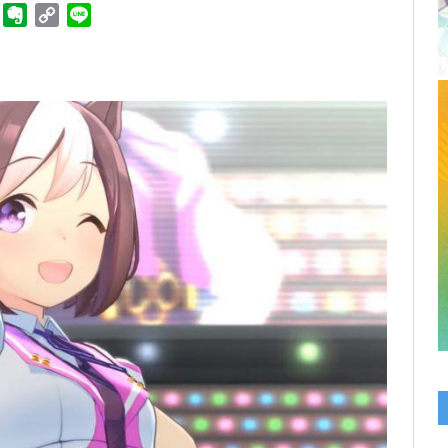
ger
Telegram
Evernote
Copy
Line
Link