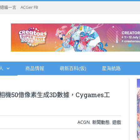
總編一言
ACGer FB
人
商品情報
萌新百科(仮)
星海航路
機50億像素生成3D數據，Cygames工
ACGN
,
新聞動態
,
遊戲