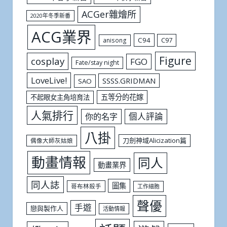
ACGer雜燴所
2020年冬季新番
ACG業界
C94
C97
anisong
Figure
cosplay
FGO
Fate/stay night
LoveLive!
SSSS.GRIDMAN
SAO
五等分的花嫁
不起眼女主角培育法
人氣排行
個人評論
你的名字
八掛
刀劍神域Alicization篇
偶像大師灰姑娘
動畫情報
同人
動畫業界
同人誌
圖集
哥布林殺手
工作細胞
聲優
手遊
戀與製作人
活動情報