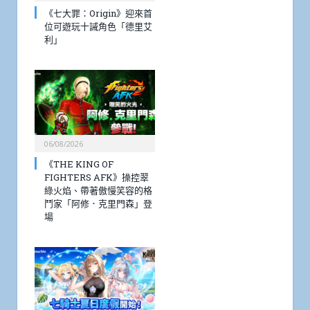
《七大罪：Origin》迎來首
位可遊玩十誡角色「德里艾
利」
06/08/2026
《THE KING OF
FIGHTERS AFK》操控翠
綠火焰、帶著傲慢笑容的格
鬥家「阿修．克里門森」登
場