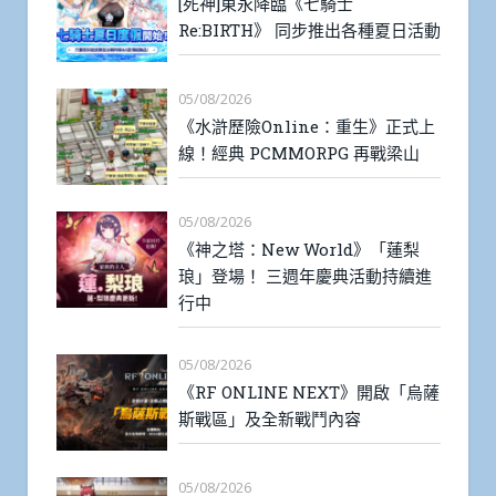
[死神]東永降臨《七騎士
Re:BIRTH》 同步推出各種夏日活動
05/08/2026
《水滸歷險Online：重生》正式上
線！經典 PCMMORPG 再戰梁山
05/08/2026
《神之塔：New World》「蓮梨
琅」登場！ 三週年慶典活動持續進
行中
05/08/2026
《RF ONLINE NEXT》開啟「烏薩
斯戰區」及全新戰鬥內容
05/08/2026