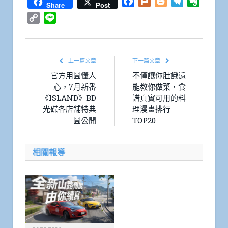
Facebook
Plurk
Blogger
Telegram
Everno
Share
Post
Copy
Line
Link
上一篇文章
下一篇文章
官方用圖懂人
不僅讓你肚餓還
心，7月新番
能教你做菜，食
《ISLAND》BD
譜真實可用的料
光碟各店舖特典
理漫畫排行
圖公開
TOP20
相關報導