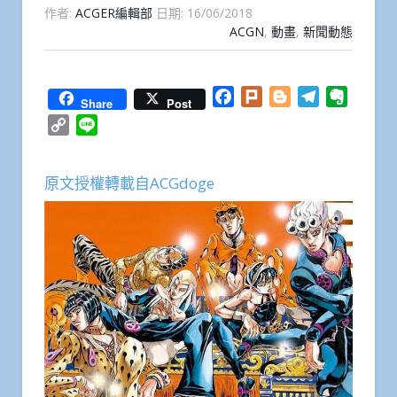
作者:
ACGER編輯部
日期:
16/06/2018
ACGN
,
動畫
,
新聞動態
Facebook
Plurk
Blogger
Telegram
Everno
Share
Post
Copy
Line
Link
原文授權轉載自ACGdoge