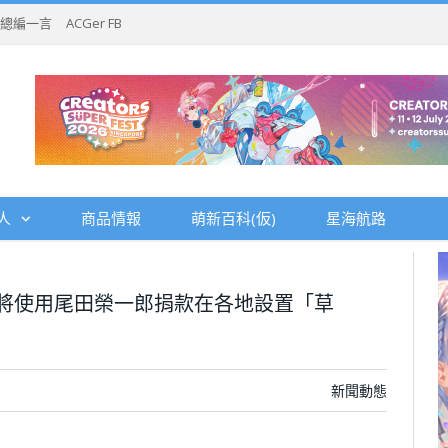
總編一言
ACGer FB
人
商品情報
萌新百科(仮)
星海航路
將使用尾田榮一郎捐款在各地設置「草
新聞動態