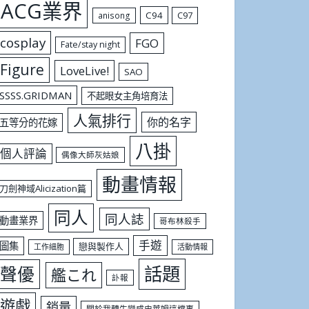
ACG業界
C94
C97
anisong
cosplay
FGO
Fate/stay night
Figure
LoveLive!
SAO
SSSS.GRIDMAN
不起眼女主角培育法
人氣排行
你的名字
五等分的花嫁
八掛
個人評論
偶像大師灰姑娘
動畫情報
刀劍神域Alicization篇
同人
同人誌
動畫業界
哥布林殺手
手遊
圖集
戀與製作人
工作細胞
活動情報
話題
聲優
艦これ
訃報
遊戲
銷量
關於我轉生變成史萊姆這檔事