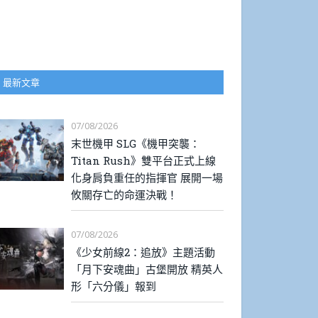
最新文章
07/08/2026
末世機甲 SLG《機甲突襲：
Titan Rush》雙平台正式上線
化身肩負重任的指揮官 展開一場
攸關存亡的命運決戰！
07/08/2026
《少女前線2：追放》主題活動
「月下安魂曲」古堡開放 精英人
形「六分儀」報到