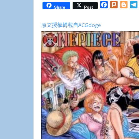
Facebook
Plurk
Blog
Share
Post
原文授權轉載自ACGdoge