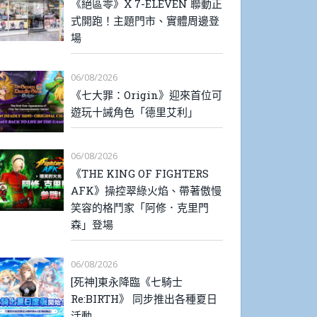
《絕區零》X 7-ELEVEN 聯動正
式開跑！主題門市、實體周邊登
場
06/08/2026
《七大罪：Origin》迎來首位可
遊玩十誡角色「德里艾利」
06/08/2026
《THE KING OF FIGHTERS
AFK》操控翠綠火焰、帶著傲慢
笑容的格鬥家「阿修．克里門
森」登場
06/08/2026
[死神]東永降臨《七騎士
Re:BIRTH》 同步推出各種夏日
活動