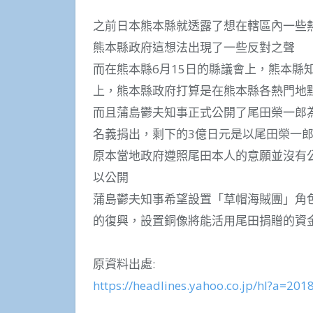
之前日本熊本縣就透露了想在轄區內一些熱門
熊本縣政府這想法出現了一些反對之聲
而在熊本縣6月15日的縣議會上，熊本縣
上，熊本縣政府打算是在熊本縣各熱門地
而且蒲島鬱夫知事正式公開了尾田榮一郎
名義捐出，剩下的3億日元是以尾田榮一
原本當地政府遵照尾田本人的意願並沒有
以公開
蒲島鬱夫知事希望設置「草帽海賊團」角
的復興，設置銅像將能活用尾田捐贈的資
原資料出處:
https://headlines.yahoo.co.jp/hl?a=20