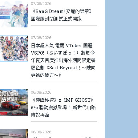
07/08/2026
《BanG Dream! 交織的樂章》
國際服封閉測試正式開跑
07/08/2026
日本超人氣 電競 VTuber 團體
VSPO!（ぶいすぽっ！）將於今
年夏天首度推出海外期間限定餐
廳企劃《Sail Beyond！～駛向
更遠的彼方～》
06/08/2026
《巔峰極速》x《MF GHOST》
8/6 聯動震撼登場！ 新世代山路
傳說再臨
06/08/2026