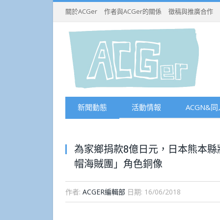
關於ACGer
作者與ACGer的關係
徵稿與推廣合作
新聞動態
活動情報
ACGN&同
為家鄉捐款8億日元，日本熊本縣
帽海賊團」角色銅像
作者:
ACGER編輯部
日期:
16/06/2018