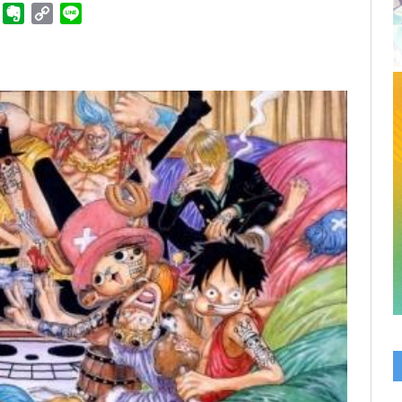
ger
Telegram
Evernote
Copy
Line
Link