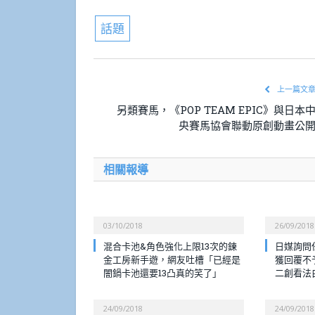
話題
上一篇文
另類賽馬，《POP TEAM EPIC》與日本
央賽馬協會聯動原創動畫公
相關報導
03/10/2018
26/09/2018
混合卡池&角色強化上限13次的鍊
日媒詢問
金工房新手遊，網友吐槽「已經是
獲回覆不
闇鍋卡池還要13凸真的笑了」
二創看法
24/09/2018
24/09/2018