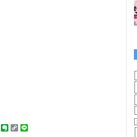
ger
Telegram
Evernote
Copy
Line
Link