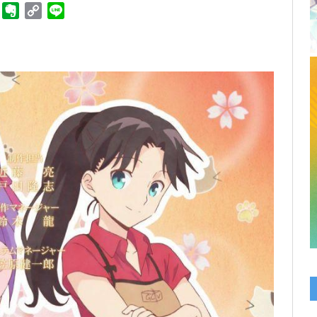
ger
Telegram
Evernote
Copy
Line
Link