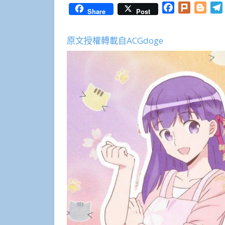
Facebook
Plurk
Blog
Share
Post
原文授權轉載自ACGdoge