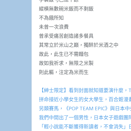
縱橫無數碗米飯而不剩飯
不為餓所知
未曾一次浪費
曾承受痛苦創造諸多餐具
其常立於米山之巔，獨醉於米酒之中
故此，此生已不需麵包
故如我祈求，無限之米製
則此軀，注定為米而生
【紳士限定】看到封面就知道要演什麼，TM
拼命接近小學女生的女大學生，百合姬漫
另類賽馬，《POP TEAM EPIC》與
我們中間出了一個男性，日本女子遊戲團
「輕小說能不斷獲得新讀者，不會消失」