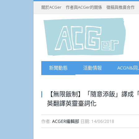
關於ACGer
作者與ACGer的關係
徵稿與推廣合作
新聞動態
活動情報
ACGN&同
【無限飯制】「隨意添飯」譯成「Unlim
英翻譯英靈臺詞化
作者:
ACGER編輯部
日期:
14/06/2018