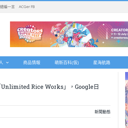
總編一言
ACGer FB
人
商品情報
萌新百科(仮)
星海航路
ited Rice Works」，Google日
新聞動態