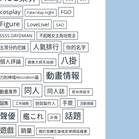
cosplay
FGO
Fate/stay night
Figure
LoveLive!
SAO
SSSS.GRIDMAN
不起眼女主角培育法
人氣排行
你的名字
五等分的花嫁
八掛
個人評論
偶像大師灰姑娘
動畫情報
刀劍神域Alicization篇
同人
同人誌
動畫業界
哥布林殺手
手遊
圖集
戀與製作人
工作細胞
活動情報
話題
聲優
艦これ
訃報
遊戲
銷量
關於我轉生變成史萊姆這檔事