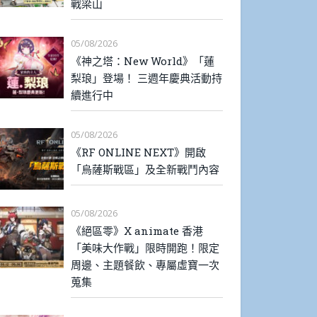
戰梁山
05/08/2026
《神之塔：New World》「蓮
梨琅」登場！ 三週年慶典活動持
續進行中
05/08/2026
《RF ONLINE NEXT》開啟
「烏薩斯戰區」及全新戰鬥內容
05/08/2026
《絕區零》X animate 香港
「美味大作戰」限時開跑！限定
周邊、主題餐飲、專屬虛寶一次
蒐集