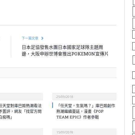
章
下一篇文章
中
日本足協發售水團日本國家足球隊主題周
開
邊，大阪申辦世博會推出POKEMON宣傳片
25/09/2018
任天堂對庫巴姬熱潮看法
「任天堂，生氣嗎？」庫巴姬創作
予置評，網友「找官方問
熱潮繼續蔓延，漫畫《POP
白痴嗎」
TEAM EPIC》作者參戰
15/09/2018