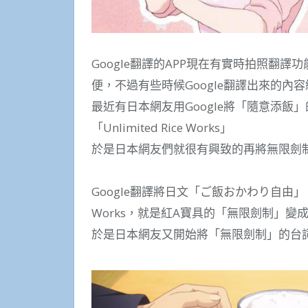
Google翻譯的APP現在有實時拍照翻
便，不過有些時候Google翻譯出來的內
最近有日本網友用Google將「隨意添飯」
「Unlimited Rice Works」
於是日本網友們就很有興致的再將無限劍
Google翻譯將日文「ご飯おかわり自由」（隨
Works，就是紅A寶具的「無限劍制」變
於是日本網友又開始將「無限劍制」的台