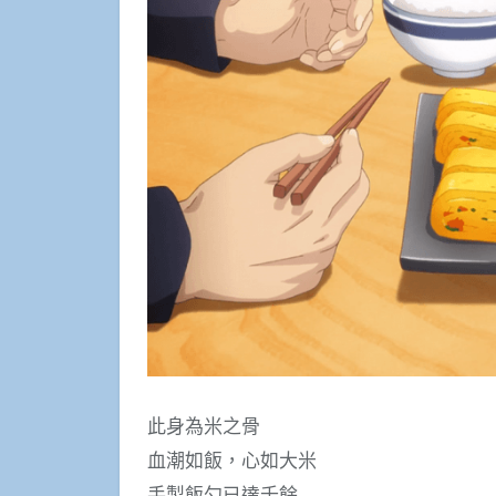
此身為米之骨
血潮如飯，心如大米
手製飯勺已達千餘