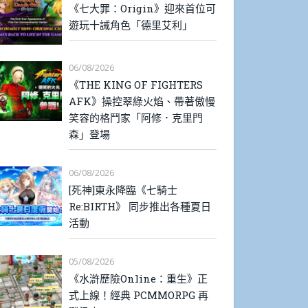
《七大罪：Origin》迎來首位可
遊玩十誡角色「德里艾利」
06/08/2026
《THE KING OF FIGHTERS
AFK》操控翠綠火焰、帶著傲慢
笑容的格鬥家「阿修．克里門
森」登場
06/08/2026
[死神]東永降臨《七騎士
Re:BIRTH》 同步推出各種夏日
活動
05/08/2026
《水滸歷險Online：重生》正
式上線！經典 PCMMORPG 再