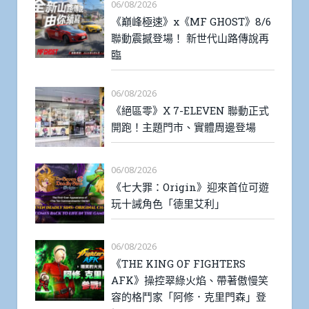
06/08/2026
《巔峰極速》x《MF GHOST》8/6
聯動震撼登場！ 新世代山路傳說再
臨
06/08/2026
《絕區零》X 7-ELEVEN 聯動正式
開跑！主題門市、實體周邊登場
06/08/2026
《七大罪：Origin》迎來首位可遊
玩十誡角色「德里艾利」
06/08/2026
《THE KING OF FIGHTERS
AFK》操控翠綠火焰、帶著傲慢笑
容的格鬥家「阿修．克里門森」登