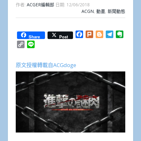
作者:
ACGER編輯部
日期:
12/06/2018
ACGN
,
動畫
,
新聞動態
Facebook
Plurk
Blogger
Telegram
Everno
Share
Post
Copy
Line
Link
原文授權轉載自ACGdoge