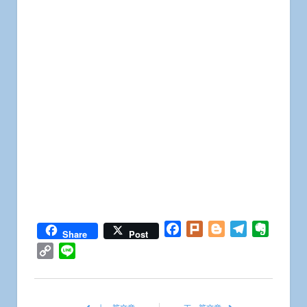
Facebook
Plurk
Blogger
Telegram
Everno
Share
Post
Copy
Line
Link