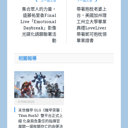
上一篇文章
下一篇文章
集合眾人的力量，
帶著抱枕老婆上
遠藤祐里香Final
台，美國加州理
Live「Emotional
工州立大學畢業
Daybreak」影像
典禮LoveLiver
光碟化請願聯署活
帶著妮可抱枕領
動
畢業證書
相關報導
07/08/2026
末世機甲 SLG《機甲突襲：
Titan Rush》雙平台正式上
線 化身肩負重任的指揮官
展開一場攸關存亡的命運決