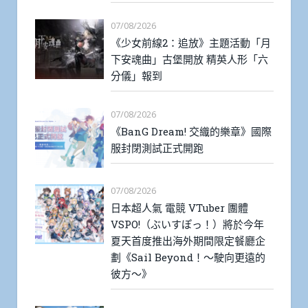
07/08/2026
《少女前線2：追放》主題活動「月
下安魂曲」古堡開放 精英人形「六
分儀」報到
07/08/2026
《BanG Dream! 交織的樂章》國際
服封閉測試正式開跑
07/08/2026
日本超人氣 電競 VTuber 團體
VSPO!（ぶいすぽっ！）將於今年
夏天首度推出海外期間限定餐廳企
劃《Sail Beyond！～駛向更遠的
彼方～》