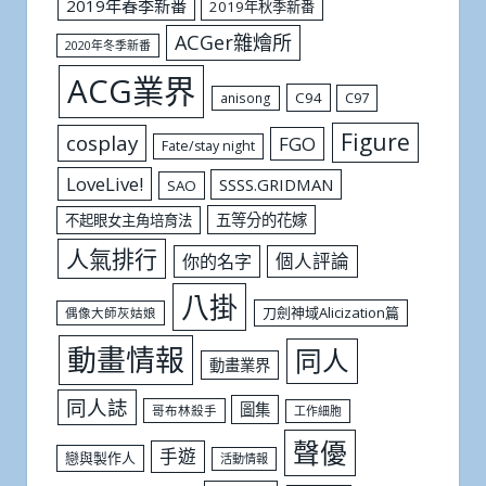
2019年春季新番
2019年秋季新番
ACGer雜燴所
2020年冬季新番
ACG業界
C94
C97
anisong
Figure
cosplay
FGO
Fate/stay night
LoveLive!
SSSS.GRIDMAN
SAO
五等分的花嫁
不起眼女主角培育法
人氣排行
個人評論
你的名字
八掛
刀劍神域Alicization篇
偶像大師灰姑娘
動畫情報
同人
動畫業界
同人誌
圖集
哥布林殺手
工作細胞
聲優
手遊
戀與製作人
活動情報