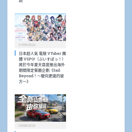
跑
07/08/2026
日本超人氣 電競 VTuber 團
體 VSPO!（ぶいすぽっ！）
將於今年夏天首度推出海外
期間限定餐廳企劃《Sail
Beyond！～駛向更遠的彼
方～》
06/08/2026