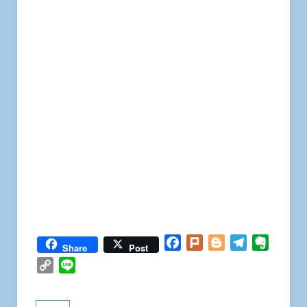
Facebook
Plurk
Blogger
Telegram
Everno
Share
Post
Copy
Line
Link