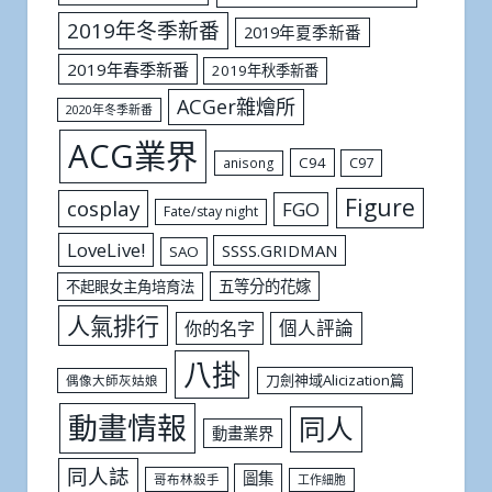
2019年冬季新番
2019年夏季新番
2019年春季新番
2019年秋季新番
ACGer雜燴所
2020年冬季新番
ACG業界
C94
C97
anisong
Figure
cosplay
FGO
Fate/stay night
LoveLive!
SSSS.GRIDMAN
SAO
五等分的花嫁
不起眼女主角培育法
人氣排行
個人評論
你的名字
八掛
刀劍神域Alicization篇
偶像大師灰姑娘
動畫情報
同人
動畫業界
同人誌
圖集
哥布林殺手
工作細胞