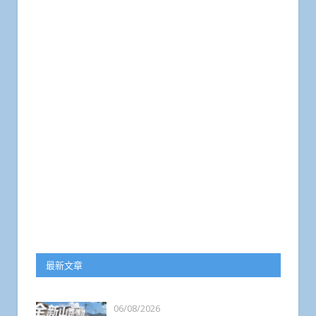
最新文章
06/08/2026