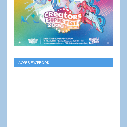
ACGER FACEBOOK