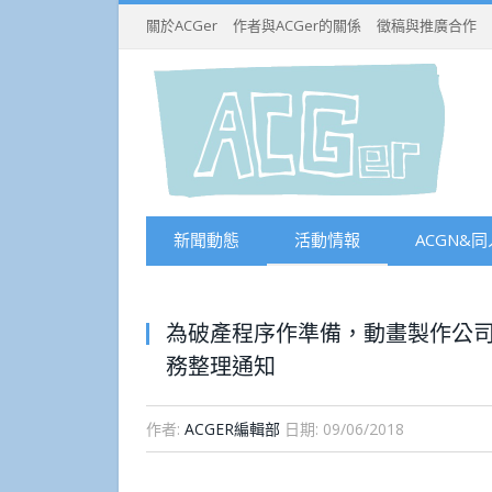
關於ACGer
作者與ACGer的關係
徵稿與推廣合作
新聞動態
活動情報
ACGN&同
為破產程序作準備，動畫製作公司Pr
務整理通知
作者:
ACGER編輯部
日期:
09/06/2018