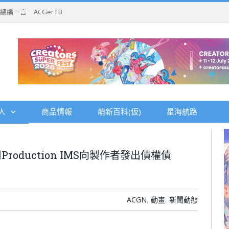
總編一言
ACGer FB
人
商品情報
萌新百科(仮)
星海航路
oduction IMS向製作者發出債權債
ACGN
,
動畫
,
新聞動態