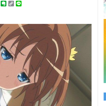
ger
Telegram
Evernote
Copy
Line
Link