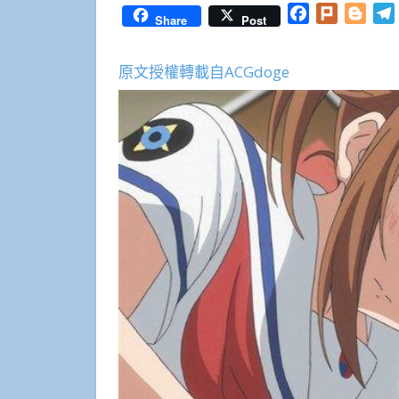
Facebook
Plurk
Blog
Share
Post
原文授權轉載自ACGdoge