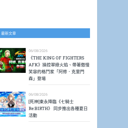
最新文章
06/08/2026
《THE KING OF FIGHTERS
AFK》操控翠綠火焰、帶著傲慢
笑容的格鬥家「阿修．克里門
森」登場
06/08/2026
[死神]東永降臨《七騎士
Re:BIRTH》 同步推出各種夏日
活動