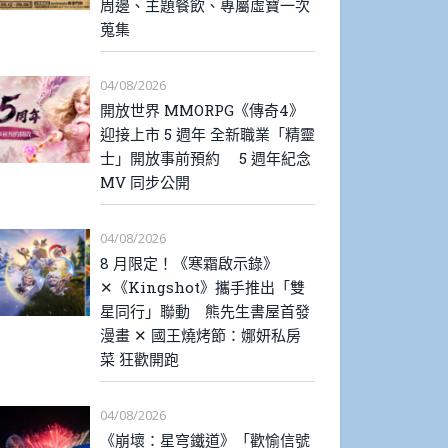
周邊、主題餐飲、專屬虛寶一次
蒐集
04/08/2026
開放世界 MMORPG《傳奇4》
迎接上市 5 週年 全新職業「精靈
士」開放事前預約 5 週年紀念
MV 同步公開
04/08/2026
8 月限定！《寒霜啟示錄》
✕《Kingshot》攜手推出「雙
星同行」聯動 熊先生書屋首發
漫畫 ✕ 國王燒烤節：娜妍私房
菜 狂歡開跑
04/08/2026
《崩壞：星穹鐵道》「歡愉信號