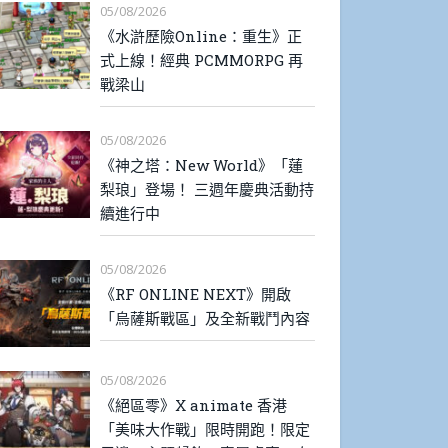
05/08/2026
《水滸歷險Online：重生》正
式上線！經典 PCMMORPG 再
戰梁山
05/08/2026
《神之塔：New World》「蓮
梨琅」登場！ 三週年慶典活動持
續進行中
05/08/2026
《RF ONLINE NEXT》開啟
「烏薩斯戰區」及全新戰鬥內容
05/08/2026
《絕區零》X animate 香港
「美味大作戰」限時開跑！限定