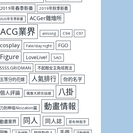
2019年春季新番
2019年秋季新番
ACGer雜燴所
2020年冬季新番
ACG業界
C94
C97
anisong
cosplay
FGO
Fate/stay night
Figure
LoveLive!
SAO
SSSS.GRIDMAN
不起眼女主角培育法
人氣排行
你的名字
五等分的花嫁
八掛
個人評論
偶像大師灰姑娘
動畫情報
刀劍神域Alicization篇
同人
同人誌
動畫業界
哥布林殺手
手遊
圖集
戀與製作人
工作細胞
活動情報