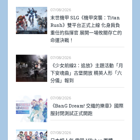
07/08/2026
末世機甲 SLG《機甲突襲：Titan
Rush》雙平台正式上線 化身肩負
重任的指揮官 展開一場攸關存亡的
命運決戰！
07/08/2026
《少女前線2：追放》主題活動「月
下安魂曲」古堡開放 精英人形「六
分儀」報到
07/08/2026
《BanG Dream! 交織的樂章》國際
服封閉測試正式開跑
07/08/2026