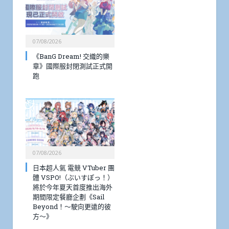
07/08/2026
《BanG Dream! 交織的樂
章》國際服封閉測試正式開
跑
07/08/2026
日本超人氣 電競 VTuber 團
體 VSPO!（ぶいすぽっ！）
將於今年夏天首度推出海外
期間限定餐廳企劃《Sail
Beyond！～駛向更遠的彼
方～》