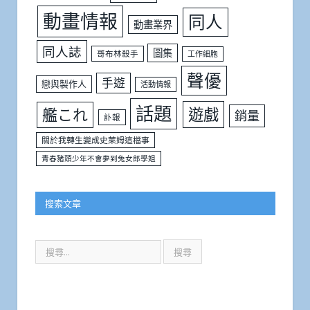
動畫情報
同人
動畫業界
同人誌
圖集
哥布林殺手
工作細胞
聲優
手遊
戀與製作人
活動情報
話題
遊戲
艦これ
銷量
訃報
關於我轉生變成史萊姆這檔事
青春豬頭少年不會夢到兔女郎學姐
搜索文章