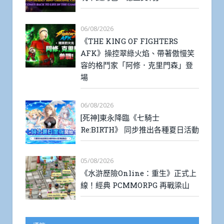
06/08/2026
《THE KING OF FIGHTERS
AFK》操控翠綠火焰、帶著傲慢笑
容的格鬥家「阿修．克里門森」登
場
06/08/2026
[死神]東永降臨《七騎士
Re:BIRTH》 同步推出各種夏日活動
05/08/2026
《水滸歷險Online：重生》正式上
線！經典 PCMMORPG 再戰梁山