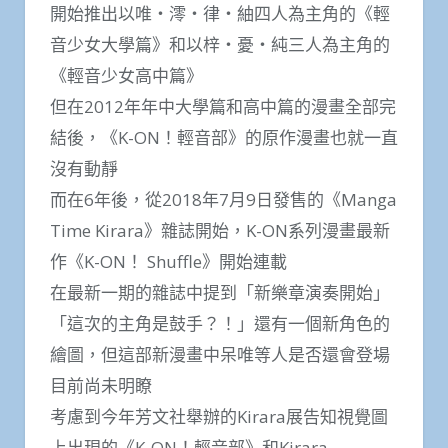
開始推出以唯・澪・律・紬四人為主角的《輕
音少女大學篇》和以梓・憂・純三人為主角的
《輕音少女高中篇》
但在2012年年中大學篇和高中篇的漫畫全部完
結後，《K-ON！輕音部》的原作漫畫也就一直
沒有動靜
而在6年後，從2018年7月9日發售的《Manga
Time Kirara》雜誌開始，K-ON系列漫畫最新
作《K-ON！ Shuffle》開始連載
在最新一期的雜誌中提到「新樂章演奏開始」
「這次的主角是鼓手？！」還有一個新角色的
繪圖，但這部新漫畫中呆唯等人是否還會登場
目前尚未明瞭
考慮到今年芳文社舉辦的Kirara展告知視覺圖
上出現的《K-ON！輕音部》和Kirara