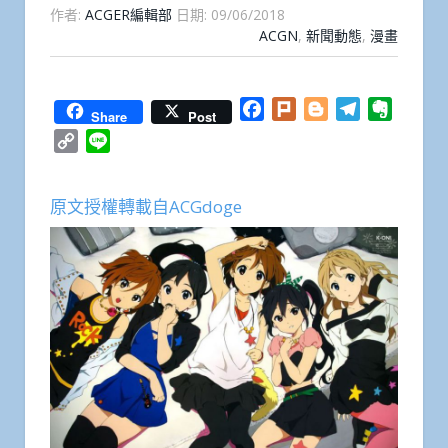
作者:
ACGER編輯部
日期:
09/06/2018
ACGN
,
新聞動態
,
漫畫
Facebook
Plurk
Blogger
Telegram
Everno
Share
Post
Copy
Line
Link
原文授權轉載自ACGdoge