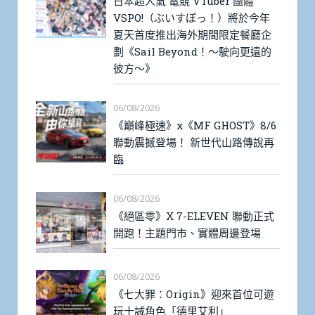
日本超人氣 電競 VTuber 團體
VSPO!（ぶいすぽっ！）將於今年
夏天首度推出海外期間限定餐廳企
劃《Sail Beyond！～駛向更遠的
彼方～》
06/08/2026
《巔峰極速》x《MF GHOST》8/6
聯動震撼登場！ 新世代山路傳說再
臨
06/08/2026
《絕區零》X 7-ELEVEN 聯動正式
開跑！主題門市、實體周邊登場
06/08/2026
《七大罪：Origin》迎來首位可遊
玩十誡角色「德里艾利」