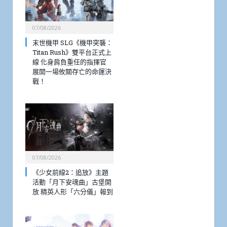
07/08/2026
末世機甲 SLG《機甲突襲：
Titan Rush》雙平台正式上
線 化身肩負重任的指揮官
展開一場攸關存亡的命運決
戰！
07/08/2026
《少女前線2：追放》主題
活動「月下安魂曲」古堡開
放 精英人形「六分儀」報到