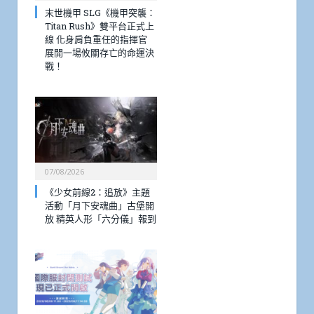
末世機甲 SLG《機甲突襲：
Titan Rush》雙平台正式上
線 化身肩負重任的指揮官
展開一場攸關存亡的命運決
戰！
07/08/2026
《少女前線2：追放》主題
活動「月下安魂曲」古堡開
放 精英人形「六分儀」報到