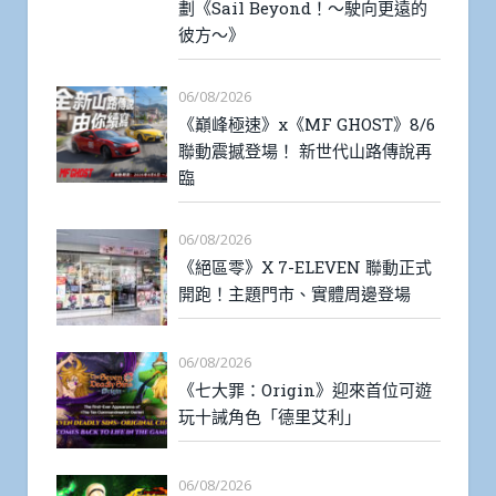
劃《Sail Beyond！～駛向更遠的
彼方～》
06/08/2026
《巔峰極速》x《MF GHOST》8/6
聯動震撼登場！ 新世代山路傳說再
臨
06/08/2026
《絕區零》X 7-ELEVEN 聯動正式
開跑！主題門市、實體周邊登場
06/08/2026
《七大罪：Origin》迎來首位可遊
玩十誡角色「德里艾利」
06/08/2026