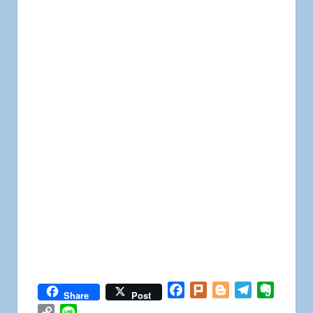
Facebook
Plurk
Blogger
Telegram
Everno
Share
Post
Copy
Line