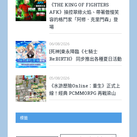
《THE KING OF FIGHTERS
AFK》操控翠綠火焰、帶著傲慢笑
容的格鬥家「阿修．克里門森」登
場
06/08/2026
[死神]東永降臨《七騎士
Re:BIRTH》 同步推出各種夏日活動
05/08/2026
《水滸歷險Online：重生》正式上
線！經典 PCMMORPG 再戰梁山
標籤