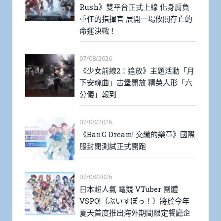
Rush》雙平台正式上線 化身肩負
重任的指揮官 展開一場攸關存亡的
命運決戰！
07/08/2026
《少女前線2：追放》主題活動「月
下安魂曲」古堡開放 精英人形「六
分儀」報到
07/08/2026
《BanG Dream! 交織的樂章》國際
服封閉測試正式開跑
07/08/2026
日本超人氣 電競 VTuber 團體
VSPO!（ぶいすぽっ！）將於今年
夏天首度推出海外期間限定餐廳企