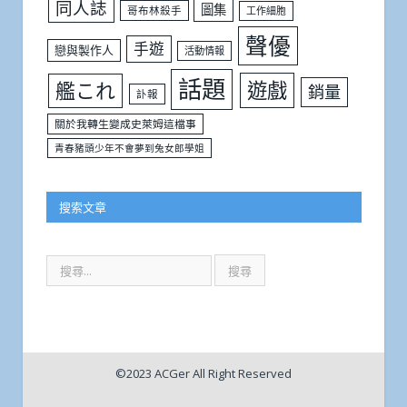
同人誌
圖集
哥布林殺手
工作細胞
聲優
手遊
戀與製作人
活動情報
話題
遊戲
艦これ
銷量
訃報
關於我轉生變成史萊姆這檔事
青春豬頭少年不會夢到兔女郎學姐
搜索文章
©2023 ACGer All Right Reserved