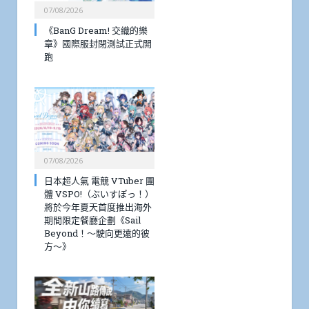
07/08/2026
《BanG Dream! 交織的樂
章》國際服封閉測試正式開
跑
07/08/2026
日本超人氣 電競 VTuber 團
體 VSPO!（ぶいすぽっ！）
將於今年夏天首度推出海外
期間限定餐廳企劃《Sail
Beyond！～駛向更遠的彼
方～》