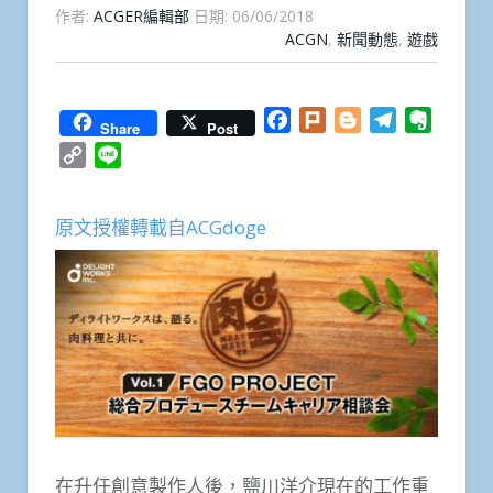
作者:
ACGER編輯部
日期:
06/06/2018
ACGN
,
新聞動態
,
遊戲
Facebook
Plurk
Blogger
Telegram
Everno
Share
Post
Copy
Line
Link
原文授權轉載自ACGdoge
在升任創意製作人後，鹽川洋介現在的工作重