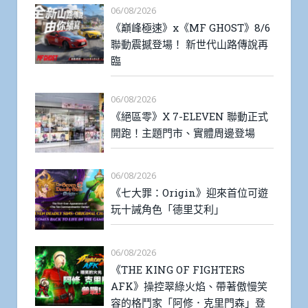
06/08/2026
《巔峰極速》x《MF GHOST》8/6
聯動震撼登場！ 新世代山路傳說再
臨
06/08/2026
《絕區零》X 7-ELEVEN 聯動正式
開跑！主題門市、實體周邊登場
06/08/2026
《七大罪：Origin》迎來首位可遊
玩十誡角色「德里艾利」
06/08/2026
《THE KING OF FIGHTERS
AFK》操控翠綠火焰、帶著傲慢笑
容的格鬥家「阿修．克里門森」登