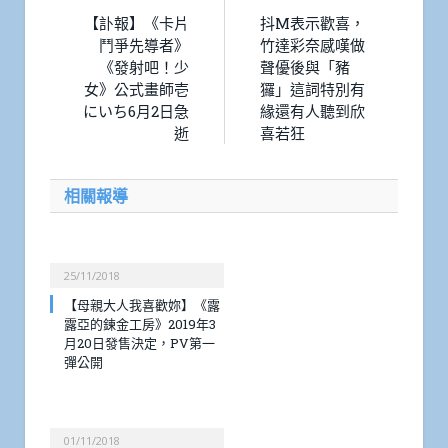
【訃報】《卡片
抖M表示歡喜，
鬥爭先導者》
竹達彩奈感嘆做
《發射吧！少
聲優後與「豬
女》公式畫師壱
玀」這詞特別有
にいち6月2日急
緣還有人聽到欣
逝
喜若狂
相關報導
25/11/2018
【母親大人我喜歡妳】《露
露亞的鍊金工房》2019年3
月20日發售決定，PV第一
彈公開
01/11/2018