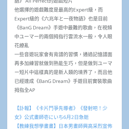
語》 All Perfect的遊戲短片
他選擇的遊戲難度是最高的Expert級，而
Expert級的《六兆年と一夜物語》也是目前
《BanG Dream》手遊中最難的歌曲，在視頻
中ユーマー的兩個拇指行雲流水一般，令人眼
花繚亂
一些音遊玩家會有背譜的習慣，通過記憶譜面
再多加練習就做到熟能生巧，但是做到ユーマ
ー短片中這樣真的是新人類的境界了，而且他
已經達成《BanG Dream》手遊目前實裝歌曲
拇指全AP
【訃報】《卡片鬥爭先導者》《發射吧！少
女》公式畫師壱にいち6月2日急逝
【教練我想學畫畫】日本男畫師興高采烈宣佈