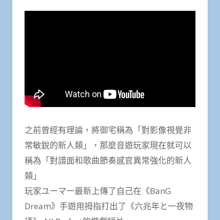
之前曾經有理論，將御宅稱為「對影像視覺非
常敏銳的新人類」，那麼音遊玩家現在就可以
稱為「對譜面和歌曲節奏感官異常強化的新人
類」
玩家ユーマー最新上傳了自己在《BanG
Dream》手遊用拇指打出了《六兆年と一夜物