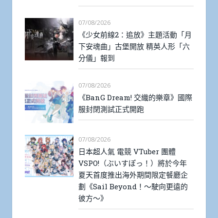
07/08/2026
《少女前線2：追放》主題活動「月
下安魂曲」古堡開放 精英人形「六
分儀」報到
07/08/2026
《BanG Dream! 交織的樂章》國際
服封閉測試正式開跑
07/08/2026
日本超人氣 電競 VTuber 團體
VSPO!（ぶいすぽっ！）將於今年
夏天首度推出海外期間限定餐廳企
劃《Sail Beyond！～駛向更遠的
彼方～》