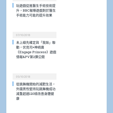
玩遊戲促進醫生手術技術提
升，BBC報導遊戲對於醫生
手術能力可能的提升效果
07/10/2018
未上線先確定與「我妹」聯
動，伏見司×神崎廣
《Engage Princess》遊戲
情報&PV第2彈公開
05/10/2018
從跳舞機開始的減肥生活，
外國男性堅持玩跳舞機成功
減重超過120磅改善身體健
康