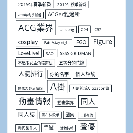
2019年春季新番
2019年秋季新番
ACGer雜燴所
2020年冬季新番
ACG業界
C94
C97
anisong
Figure
cosplay
FGO
Fate/stay night
LoveLive!
SSSS.GRIDMAN
SAO
五等分的花嫁
不起眼女主角培育法
人氣排行
個人評論
你的名字
八掛
刀劍神域Alicization篇
偶像大師灰姑娘
動畫情報
同人
動畫業界
同人誌
圖集
哥布林殺手
工作細胞
聲優
手遊
戀與製作人
活動情報