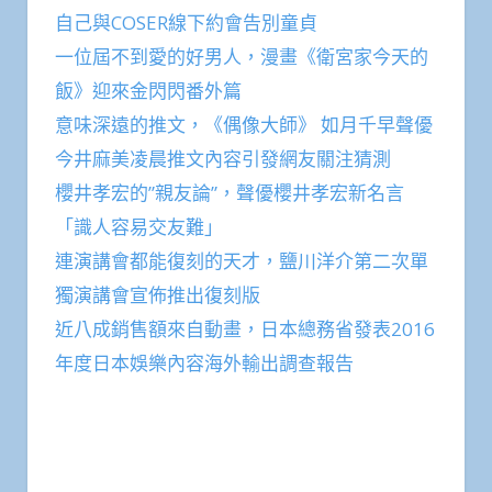
自己與COSER線下約會告別童貞
一位屆不到愛的好男人，漫畫《衛宮家今天的
飯》迎來金閃閃番外篇
意味深遠的推文，《偶像大師》 如月千早聲優
今井麻美凌晨推文內容引發網友關注猜測
櫻井孝宏的”親友論”，聲優櫻井孝宏新名言
「識人容易交友難」
連演講會都能復刻的天才，鹽川洋介第二次單
獨演講會宣佈推出復刻版
近八成銷售額來自動畫，日本總務省發表2016
年度日本娛樂內容海外輸出調查報告