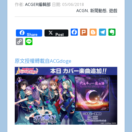
作者:
ACGER編輯部
日期:
05/06/2018
ACGN
,
新聞動態
,
遊戲
Facebook
Plurk
Blogger
Telegram
Everno
Share
Post
Copy
Line
Link
原文授權轉載自ACGdoge