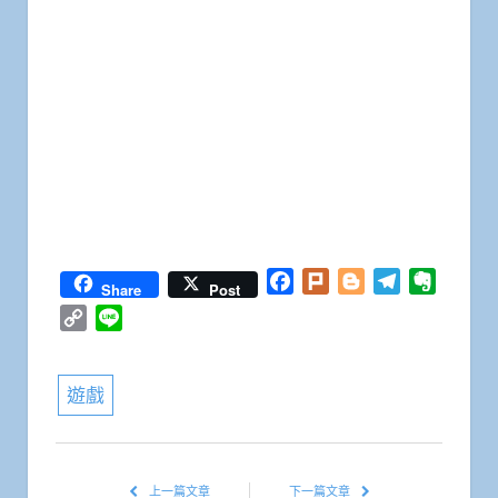
Facebook
Plurk
Blogger
Telegram
Everno
Share
Post
Copy
Line
Link
遊戲
上一篇文章
下一篇文章