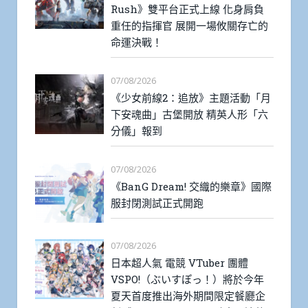
Rush》雙平台正式上線 化身肩負
重任的指揮官 展開一場攸關存亡的
命運決戰！
07/08/2026
《少女前線2：追放》主題活動「月
下安魂曲」古堡開放 精英人形「六
分儀」報到
07/08/2026
《BanG Dream! 交織的樂章》國際
服封閉測試正式開跑
07/08/2026
日本超人氣 電競 VTuber 團體
VSPO!（ぶいすぽっ！）將於今年
夏天首度推出海外期間限定餐廳企