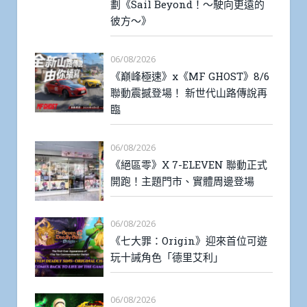
劃《Sail Beyond！～駛向更遠的
彼方～》
06/08/2026
《巔峰極速》x《MF GHOST》8/6
聯動震撼登場！ 新世代山路傳說再
臨
06/08/2026
《絕區零》X 7-ELEVEN 聯動正式
開跑！主題門市、實體周邊登場
06/08/2026
《七大罪：Origin》迎來首位可遊
玩十誡角色「德里艾利」
06/08/2026