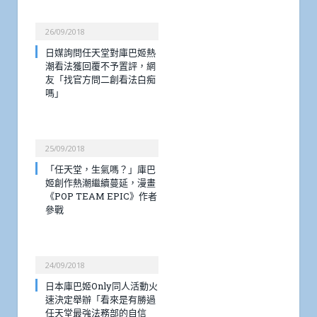
26/09/2018
日媒詢問任天堂對庫巴姬熱
潮看法獲回覆不予置評，網
友「找官方問二創看法白痴
嗎」
25/09/2018
「任天堂，生氣嗎？」庫巴
姬創作熱潮繼續蔓延，漫畫
《POP TEAM EPIC》作者
參戰
24/09/2018
日本庫巴姬Only同人活動火
速決定舉辦「看來是有勝過
任天堂最強法務部的自信