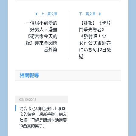
上一篇文章
下一篇文章
一位屆不到愛的
【訃報】《卡片
好男人，漫畫
鬥爭先導者》
《衛宮家今天的
《發射吧！少
飯》迎來金閃閃
女》公式畫師壱
番外篇
にいち6月2日急
逝
相關報導
03/10/2018
混合卡池&角色強化上限13
次的鍊金工房新手遊，網友
吐槽「已經是闇鍋卡池還要
13凸真的笑了」