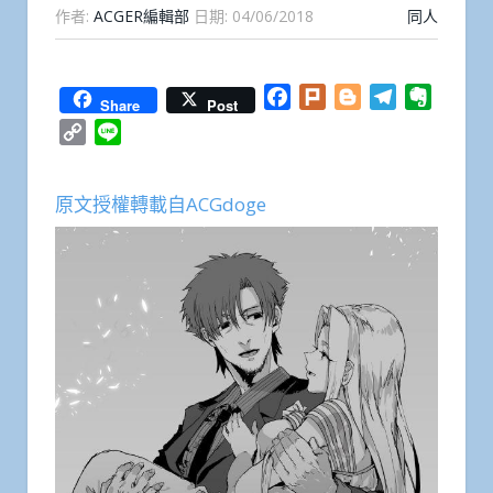
作者:
ACGER編輯部
日期:
04/06/2018
同人
Facebook
Plurk
Blogger
Telegram
Everno
Share
Post
Copy
Line
Link
原文授權轉載自ACGdoge