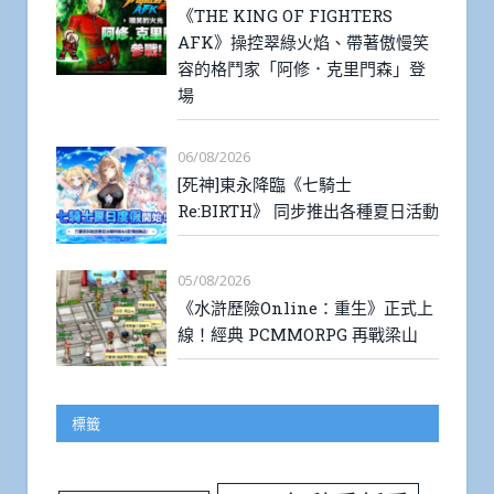
《THE KING OF FIGHTERS
AFK》操控翠綠火焰、帶著傲慢笑
容的格鬥家「阿修．克里門森」登
場
06/08/2026
[死神]東永降臨《七騎士
Re:BIRTH》 同步推出各種夏日活動
05/08/2026
《水滸歷險Online：重生》正式上
線！經典 PCMMORPG 再戰梁山
標籤