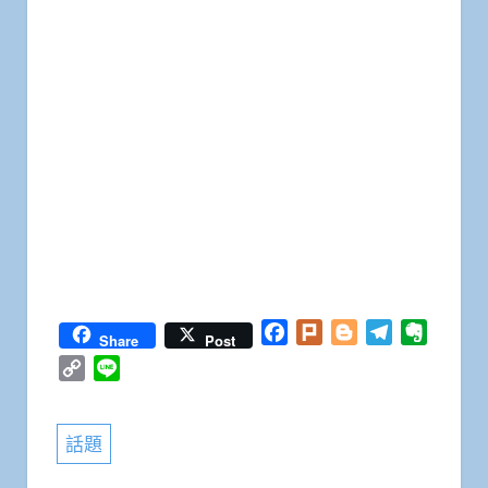
Facebook
Plurk
Blogger
Telegram
Everno
Share
Post
Copy
Line
Link
話題