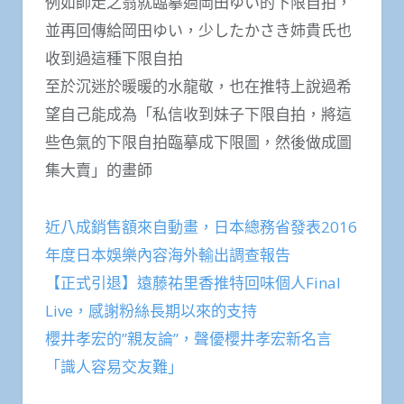
例如師走之翁就臨摹過岡田ゆい的下限自拍，
並再回傳給岡田ゆい，少したかさき姉貴氏‏也
收到過這種下限自拍
至於沉迷於暖暖的水龍敬，也在推特上說過希
望自己能成為「私信收到妹子下限自拍，將這
些色氣的下限自拍臨摹成下限圖，然後做成圖
集大賣」的畫師
近八成銷售額來自動畫，日本總務省發表2016
年度日本娛樂內容海外輸出調查報告
【正式引退】遠藤祐里香推特回味個人Final
Live，感謝粉絲長期以來的支持
櫻井孝宏的”親友論”，聲優櫻井孝宏新名言
「識人容易交友難」