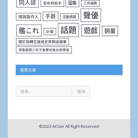
同人誌
圖集
哥布林殺手
工作細胞
聲優
手遊
戀與製作人
活動情報
話題
遊戲
艦これ
銷量
訃報
關於我轉生變成史萊姆這檔事
青春豬頭少年不會夢到兔女郎學姐
搜索文章
©2023 ACGer All Right Reserved