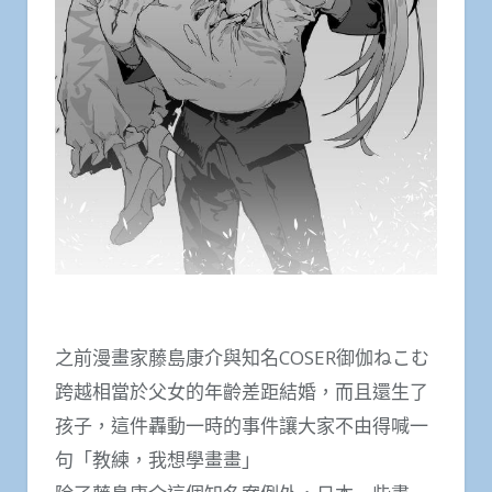
之前漫畫家藤島康介與知名COSER御伽ねこむ
跨越相當於父女的年齡差距結婚，而且還生了
孩子，這件轟動一時的事件讓大家不由得喊一
句「教練，我想學畫畫」