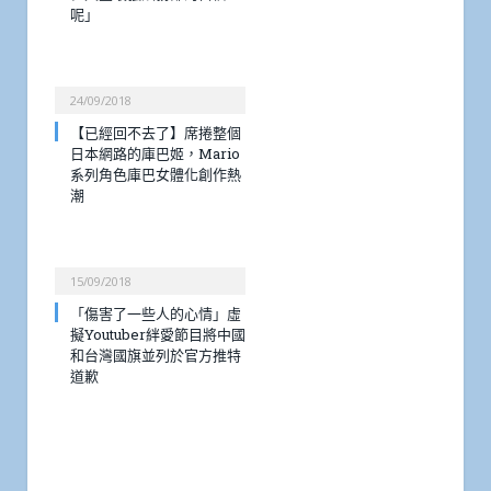
呢」
24/09/2018
【已經回不去了】席捲整個
日本網路的庫巴姬，Mario
系列角色庫巴女體化創作熱
潮
15/09/2018
「傷害了一些人的心情」虛
擬Youtuber絆愛節目將中國
和台灣國旗並列於官方推特
道歉