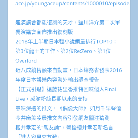
ace.jp/youngaceup/contents/1000010/episode/18
連演講會都能復刻的天才，鹽川洋介第二次單
獨演講會宣佈推出復刻版
2018年上半期日本輕小說銷量排行TOP10：
第3位龍王的工作、第2位Re:Zero、第1位
Overlord
近八成銷售額來自動畫，日本總務省發表2016
年度日本娛樂內容海外輸出調查報告
【正式引退】遠藤祐里香推特回味個人Final
Live，感謝粉絲長期以來的支持
意味深遠的推文，《偶像大師》 如月千早聲優
今井麻美凌晨推文內容引發網友關注猜測
櫻井孝宏的”親友論”，聲優櫻井孝宏新名言
「識人容易交友難」