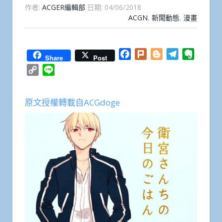
作者:
ACGER編輯部
日期:
04/06/2018
ACGN
,
新聞動態
,
漫畫
Facebook
Plurk
Blogger
Telegram
Everno
Share
Post
Copy
Line
Link
原文授權轉載自ACGdoge