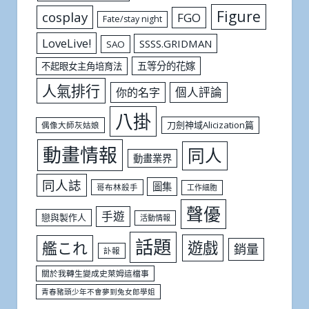
Figure
cosplay
FGO
Fate/stay night
LoveLive!
SSSS.GRIDMAN
SAO
五等分的花嫁
不起眼女主角培育法
人氣排行
個人評論
你的名字
八掛
刀劍神域Alicization篇
偶像大師灰姑娘
動畫情報
同人
動畫業界
同人誌
圖集
哥布林殺手
工作細胞
聲優
手遊
戀與製作人
活動情報
話題
遊戲
艦これ
銷量
訃報
關於我轉生變成史萊姆這檔事
青春豬頭少年不會夢到兔女郎學姐