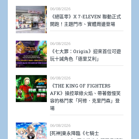
06/08/2026
《絕區零》X 7-ELEVEN 聯動正式
開跑！主題門市、實體周邊登場
06/08/2026
《七大罪：Origin》迎來首位可遊
玩十誡角色「德里艾利」
06/08/2026
《THE KING OF FIGHTERS
AFK》操控翠綠火焰、帶著傲慢笑
容的格鬥家「阿修．克里門森」登
場
06/08/2026
[死神]東永降臨《七騎士