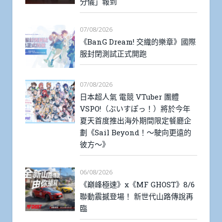
分儀」報到
07/08/2026
《BanG Dream! 交織的樂章》國際
服封閉測試正式開跑
07/08/2026
日本超人氣 電競 VTuber 團體
VSPO!（ぶいすぽっ！）將於今年
夏天首度推出海外期間限定餐廳企
劃《Sail Beyond！～駛向更遠的
彼方～》
06/08/2026
《巔峰極速》x《MF GHOST》8/6
聯動震撼登場！ 新世代山路傳說再
臨