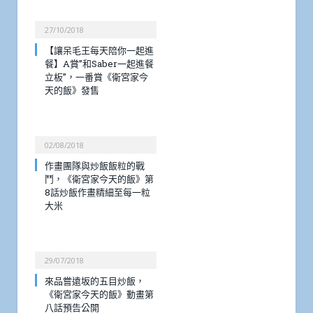
27/10/2018
【讓呆毛王每天陪你一起進
餐】A賞”和Saber一起進餐
立板”，一番賞《衛宮家今
天的飯》發售
02/08/2018
作畫團隊與炒飯飯粒的戰
鬥，《衛宮家今天的飯》第
8話炒飯作畫精細至每一粒
大米
29/07/2018
來品嘗遠坂的五目炒飯，
《衛宮家今天的飯》動畫第
八話預告公開