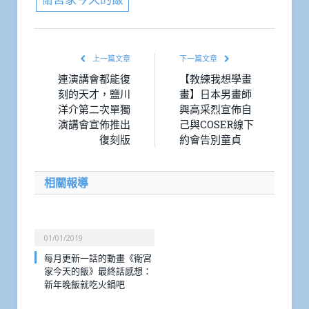
上一篇文章
下一篇文章
連演講會都能復
【教練我想學畫
刻的天才，鹽川
畫】日本男畫師
洋介第二次單獨
興高采烈宣佈自
演講會宣佈推出
己與COSER線下
復刻版
約會告別童貞
相關報導
01/01/2019
每月更新一話的動畫《衛宮
家今天的飯》最終話感想：
新年晚飯就吃火鍋吧