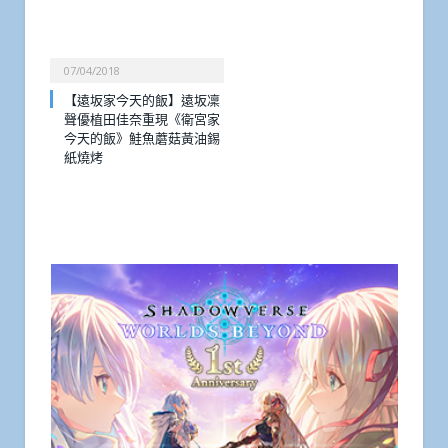
07/04/2018
【遠坂家今天的飯】遠坂凜
聲優植田佳奈重現《衛宮家
今天的飯》鮭魚蘑菇黃油錫
紙燒烤