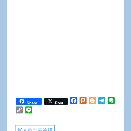
Facebook
Plurk
Blogger
Telegram
Everno
Share
Post
Copy
Line
Link
衛宮家今天的飯