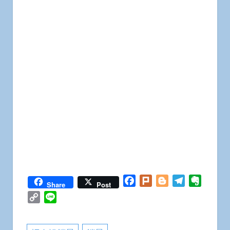
Facebook
Plurk
Blogger
Telegram
Everno
Share
Post
Copy
Line
Link