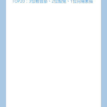
TOP20：3位輕音部、2位點兔、1位向陽素描