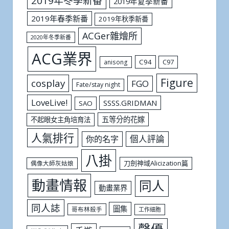
2019年冬季新番
2019年夏季新番
2019年春季新番
2019年秋季新番
ACGer雜燴所
2020年冬季新番
ACG業界
C94
C97
anisong
Figure
cosplay
FGO
Fate/stay night
LoveLive!
SSSS.GRIDMAN
SAO
五等分的花嫁
不起眼女主角培育法
人氣排行
個人評論
你的名字
八掛
刀劍神域Alicization篇
偶像大師灰姑娘
動畫情報
同人
動畫業界
同人誌
圖集
哥布林殺手
工作細胞