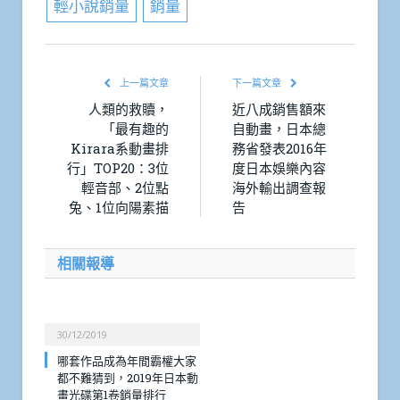
輕小說銷量
銷量
上一篇文章
下一篇文章
人類的救贖，
近八成銷售額來
「最有趣的
自動畫，日本總
Kirara系動畫排
務省發表2016年
行」TOP20：3位
度日本娛樂內容
輕音部、2位點
海外輸出調查報
兔、1位向陽素描
告
相關報導
30/12/2019
哪套作品成為年間霸權大家
都不難猜到，2019年日本動
畫光碟第1卷銷量排行