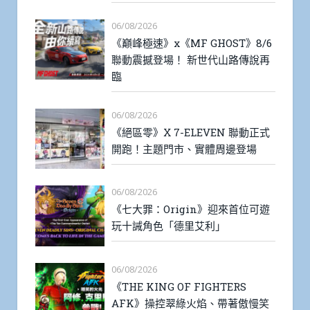
06/08/2026
《巔峰極速》x《MF GHOST》8/6
聯動震撼登場！ 新世代山路傳說再
臨
06/08/2026
《絕區零》X 7-ELEVEN 聯動正式
開跑！主題門市、實體周邊登場
06/08/2026
《七大罪：Origin》迎來首位可遊
玩十誡角色「德里艾利」
06/08/2026
《THE KING OF FIGHTERS
AFK》操控翠綠火焰、帶著傲慢笑