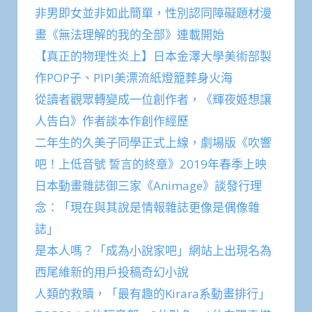
非男即女並非如此簡單，性別認同障礙題材漫
畫《無法理解的我的全部》連載開始
【真正的物理性炎上】日本金澤大學美術部製
作POP子、PIPI美漂流紙燈籠葬身火海
從讀者觀眾轉變成一位創作者，《輝夜姬想讓
人告白》作者談本作創作經歷
二年生的久美子同學正式上線，劇場版《吹響
吧！上低音號 誓言的終章》2019年春季上映
日本動畫雜誌御三家《Animage》談發行理
念：「現在與其說是情報雜誌更像是偶像雜
誌」
是本人嗎？「成為小說家吧」網站上出現名為
西尾維新的用戶投稿奇幻小說
人類的救贖，「最有趣的Kirara系動畫排行」