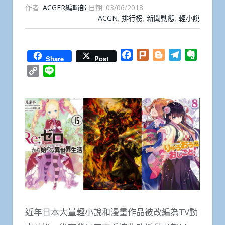
作者:
ACGER編輯部
日期:
03/06/2018
ACGN
,
排行榜
,
新聞動態
,
輕小說
Facebook
Plurk
Blogger
Telegram
Everno
Share
Post
Copy
Line
Link
近年日本大量輕小說和漫畫作品被改編為TV動