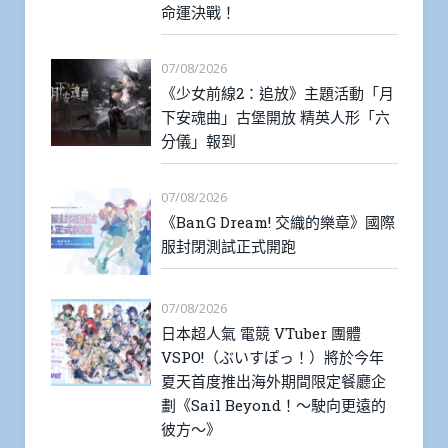
命運決戰！
07/08/2026
《少女前線2：追放》主題活動「月
下安魂曲」古堡開放 精英人形「六
分儀」報到
07/08/2026
《BanG Dream! 交織的樂章》國際
服封閉測試正式開跑
07/08/2026
日本超人氣 電競 VTuber 團體
VSPO!（ぶいすぽっ！）將於今年
夏天首度推出海外期間限定餐廳企
劃《Sail Beyond！～駛向更遠的
彼方～》