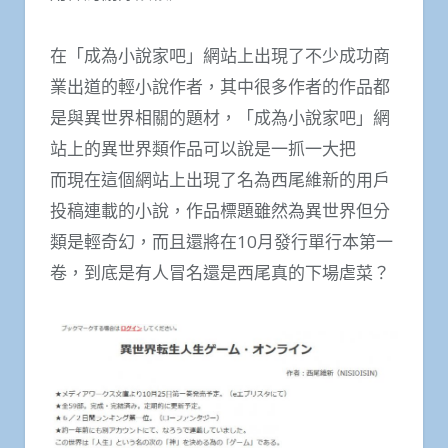
在「成為小說家吧」網站上出現了不少成功商
業出道的輕小說作者，其中很多作者的作品都
是與異世界相關的題材，「成為小說家吧」網
站上的異世界類作品可以說是一抓一大把
而現在這個網站上出現了名為西尾維新的用戶
投稿連載的小說，作品標題雖然為異世界但分
類是輕奇幻，而且還將在10月發行單行本第一
卷，到底是有人冒名還是西尾真的下場虐菜？