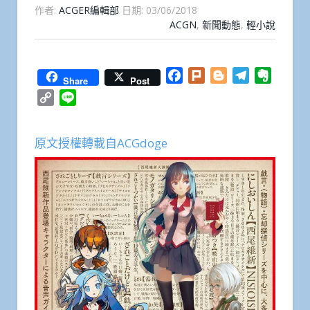
作者:
ACGER編輯部
日期:
03/06/2018
ACGN
,
新聞動態
,
輕小說
Facebook
Plurk
Blogger
Telegram
Everno
Share
Post
Copy
Line
Link
原文授權轉載自ACGdoge