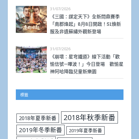
31/07/2026
《三國：謀定天下》全新問鼎賽季
「南郡烽起」8月8日開啟！S1煥新
服及非遺蘇繡外觀新登場
31/07/2026
《崩壞：星穹鐵道》線下活動「歡
愉信號—嗶波！」今日登場 歡愉星
神阿哈降臨兒童新樂園
標籤
2018年秋季新番
2018年夏季新番
2019年冬季新番
2019年夏季新番