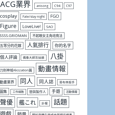
ACG業界
C94
C97
anisong
cosplay
FGO
Fate/stay night
Figure
LoveLive!
SAO
SSSS.GRIDMAN
不起眼女主角培育法
人氣排行
你的名字
五等分的花嫁
八掛
個人評論
偶像大師灰姑娘
動畫情報
刀劍神域Alicization篇
同人
同人誌
動畫業界
哥布林殺手
手遊
圖集
戀與製作人
工作細胞
活動情報
話題
聲優
艦これ
訃報
遊戲
銷量
關於我轉生變成史萊姆這檔事