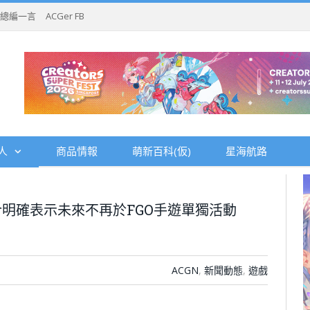
總編一言
ACGer FB
人
商品情報
萌新百科(仮)
星海航路
明確表示未來不再於FGO手遊單獨活動
ACGN
,
新聞動態
,
遊戲