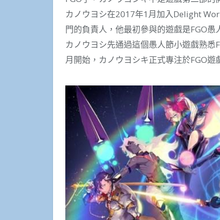
カノウヨシ在2017年1月加入Delight
門的負責人，他最初參與的遊戲是FGO愚人
カノウヨシ先通過這個愚人節小遊戲熟悉FGO和
月開始，カノウヨシキ正式專注於FGO遊