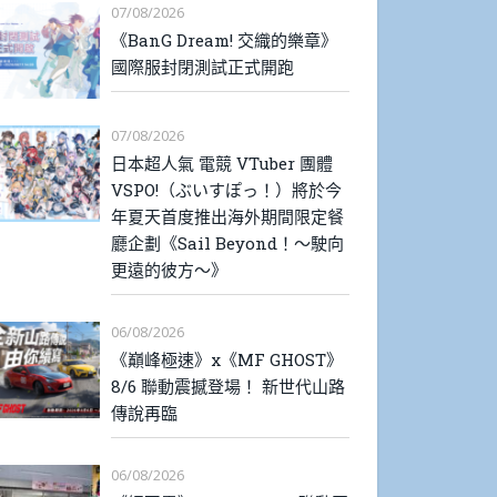
07/08/2026
《BanG Dream! 交織的樂章》
國際服封閉測試正式開跑
07/08/2026
日本超人氣 電競 VTuber 團體
VSPO!（ぶいすぽっ！）將於今
年夏天首度推出海外期間限定餐
廳企劃《Sail Beyond！～駛向
更遠的彼方～》
06/08/2026
《巔峰極速》x《MF GHOST》
8/6 聯動震撼登場！ 新世代山路
傳說再臨
06/08/2026