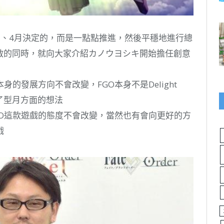
3、4月決定的，而是一點點推進，然後平穩地進行總
開啟的同時，就向大家介紹カノウヨシキ開始擔任創意
的發展方向不會改變，FGO本身不是Delight
了型月方面的想法
GO這款遊戲的態度不會改變，當然也有會向更好的方
戲