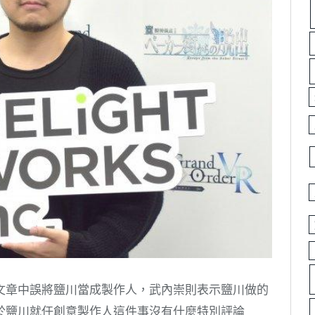
文章中誤將鹽川當成製作人，武內崇則表示鹽川做的
於鹽川就任創意製作人這件事沒有什麼特別評論