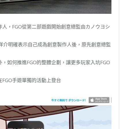
作人，FGO從第二部遊戲開始創意總監由カノウヨシ
鹽川洋介明確表示自己成為創意製作人後，原先創意總監
外，如何推進FGO的整體企劃，讓更多玩家入坑FGO
FGO手遊單獨的活動上登台