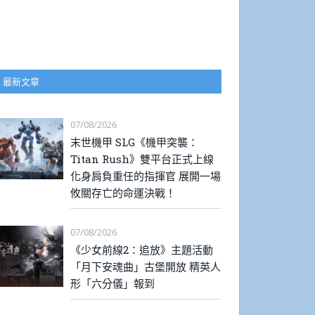
最新文章
07/08/2026
末世機甲 SLG《機甲突襲：
Titan Rush》雙平台正式上線
化身肩負重任的指揮官 展開一場
攸關存亡的命運決戰！
07/08/2026
《少女前線2：追放》主題活動
「月下安魂曲」古堡開放 精英人
形「六分儀」報到