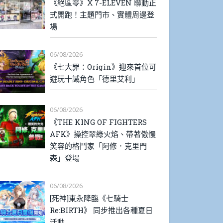
《絕區零》X 7-ELEVEN 聯動正
式開跑！主題門市、實體周邊登
場
06/08/2026
《七大罪：Origin》迎來首位可
遊玩十誡角色「德里艾利」
06/08/2026
《THE KING OF FIGHTERS
AFK》操控翠綠火焰、帶著傲慢
笑容的格鬥家「阿修．克里門
森」登場
06/08/2026
[死神]東永降臨《七騎士
Re:BIRTH》 同步推出各種夏日
活動