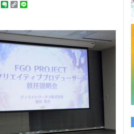
ger
Telegram
Evernote
Copy
Line
Link