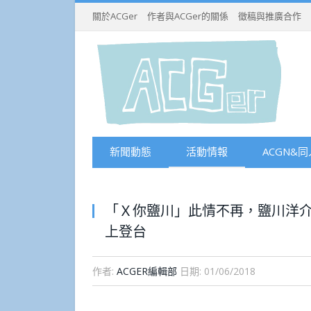
關於ACGer
作者與ACGer的關係
徵稿與推廣合作
新聞動態
活動情報
ACGN&同
「Ｘ你鹽川」此情不再，鹽川洋介
上登台
作者:
ACGER編輯部
日期:
01/06/2018