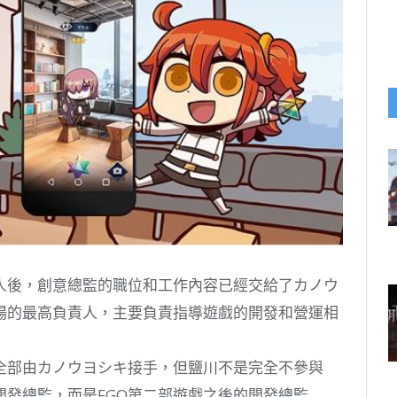
人後，創意總監的職位和工作內容已經交給了カノウ
場的最高負責人，主要負責指導遊戲的開發和營運相
全部由カノウヨシキ接手，但鹽川不是完全不參與
開發總監，而是FGO第二部遊戲之後的開發總監