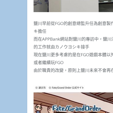
鹽川早前從FGO的創意總監升任為創意製
キ擔任
而在APPBank網站對鹽川的專訪中，
的工作就由カノウヨシキ接手
現在鹽川更多考慮的是在FGO遊戲本體以
或者繼續玩FGO
由於職責的改變，原則上鹽川未來不會再在