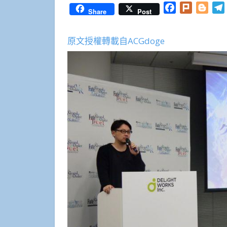
Facebook
Plurk
Blog
Share
Post
原文授權轉載自ACGdoge