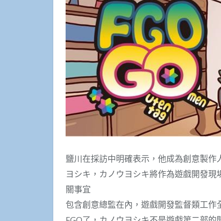
鹽川在採訪中明確表示，他成為創意製作
ヨシキ，カノウヨシキ將作為遊戲開發現
關事宜
包含創意總監在內，遊戲開發監督類工作
FGO了，カノウヨシキ不是遊戲第二部的