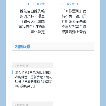
上一篇文章
下一篇文章
誰先告白誰先輸
「Ｘ你鹽川」此
的閃光彈，漫畫
情不再，鹽川洋
《輝夜大小姐想
介明確表示未來
讓我告白》TV動
不再於FGO手遊
畫化決定
單獨活動上登台
相關報導
03/10/2018
混合卡池&角色強化上限13
次的鍊金工房新手遊，網友
吐槽「已經是闇鍋卡池還要
13凸真的笑了」
26/09/2018