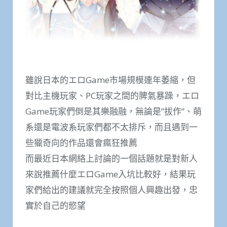
雖說日本的エロGame市場規模連年萎縮，但
對比主機玩家、PC玩家之間的脾氣暴躁，エロ
Game玩家們倒是其樂融融，無論是”拔作”、萌
系還是電波系玩家們都不太排斥，而且遇到一
些獵奇向的作品還會瘋狂推薦
而最近日本網絡上討論的一個話題就是對新人
來說推薦什麼エロGame入坑比較好，結果玩
家們給出的建議就完全按照個人興趣出發，忠
實於自己的慾望