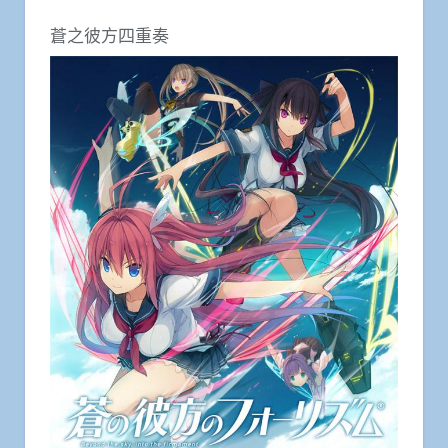
蒼之彼方四重奏