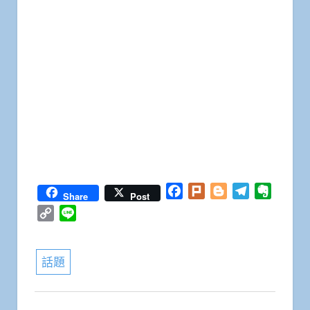
Facebook
Plurk
Blogger
Telegram
Everno
Share
Post
Copy
Line
Link
話題