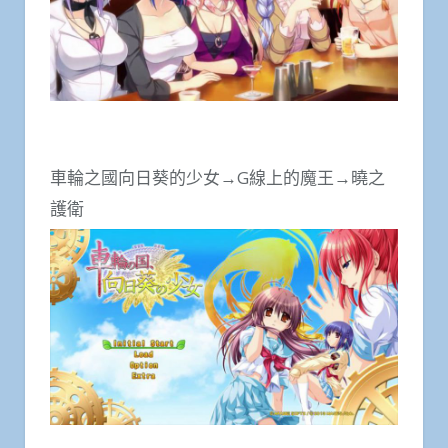
車輪之國向日葵的少女→G線上的魔王→曉之
護衛