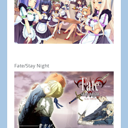
Fate/Stay Night