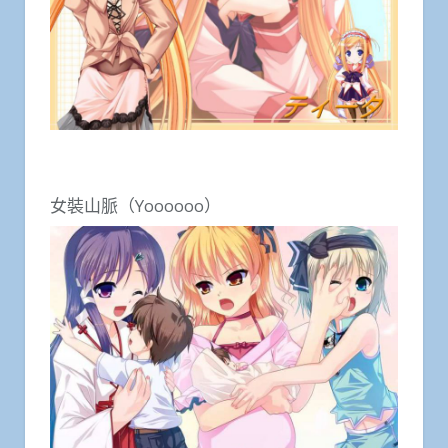
女裝山脈（Yoooooo）