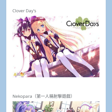
Clover Day’s
Nekopara（第一人稱射擊遊戲）