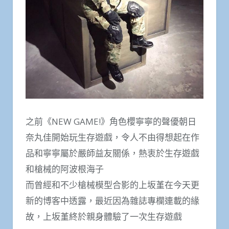
之前《NEW GAME!》角色櫻寧寧的聲優朝日
奈丸佳開始玩生存遊戲，令人不由得想起在作
品和寧寧屬於嚴師益友關係，熱衷於生存遊戲
和槍械的阿波根海子
而曾經和不少槍械模型合影的上坂堇在今天更
新的博客中透露，最近因為雜誌專欄連載的緣
故，上坂堇終於親身體驗了一次生存遊戲