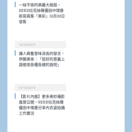
一絲不掛的美麗大姐姐，
SEED拉克絲聲優田中理惠
新寫真集「美彩」12月23日
發售
14/10/2019
讓人興奮意味深長的發言，
伊藤美來：「從好的意義上
請使用各種各樣的我吧」
07/10/2019
【影片內進】更多美妙攝影
風景公開，SEED拉克絲聲
優田中理惠分享內衣姿拍攝
工作實況