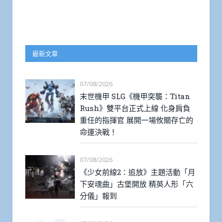
最新文章
07/08/2026
末世機甲 SLG《機甲突襲：Titan
Rush》雙平台正式上線 化身肩負
重任的指揮官 展開一場攸關存亡的
命運決戰！
07/08/2026
《少女前線2：追放》主題活動「月
下安魂曲」古堡開放 精英人形「六
分儀」報到