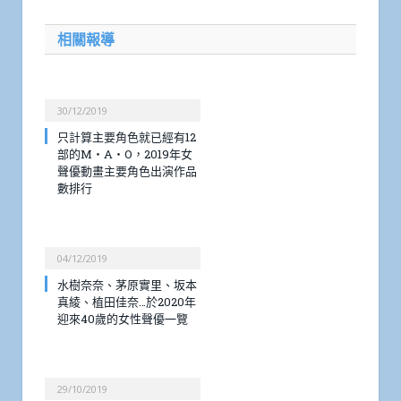
相關報導
30/12/2019
只計算主要角色就已經有12
部的M・A・O，2019年女
聲優動畫主要角色出演作品
數排行
04/12/2019
水樹奈奈、茅原實里、坂本
真綾、植田佳奈…於2020年
迎來40歲的女性聲優一覽
29/10/2019