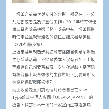
上坂堇之前幾次與槍械的合影，都是在一些公
共活動或者是為了宣傳工作，2013年時有聲優
雜誌舉辦獎品抽選活動，獎品中有上坂堇攝影
時使用並且親筆簽名的德拉古諾夫狙擊步槍
（SVD狙擊步槍）
上坂堇裝甲親衛步兵連隊廣播節目倒是舉辦過
生存遊戲活動，不過政委本人沒有參加，上坂
堇說過自己想要嘗試玩一次生存遊戲，當時還
有粉絲稱上坂堇想像的生存遊戲，別要是斯大
林格勒保衛戰那樣慘烈
而上坂堇是直到前兩個月藉著自己在New
Type雜誌中個人專欄「UESAKA JAPAN!」的
機會，探訪日本千葉的一家室內生存遊戲場