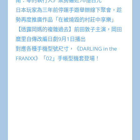
南：零的執行人》票房逼近76億日元
日本玩家為三年前停運手遊舉辦線下聚會，趁
勢再度推廣作品「在被燒毀的村莊中享樂」
【透露岡媽的複雜過去】前田敦子主演，岡田
麿里自傳改編日劇9月1日播出
對應各種手機型號尺寸，《DARLING in the
FRANXX》「02」手帳型機套登場！