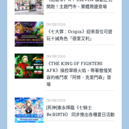
開跑！主題門市、實體周邊登場
06/08/2026
《七大罪：Origin》迎來首位可遊
玩十誡角色「德里艾利」
06/08/2026
《THE KING OF FIGHTERS
AFK》操控翠綠火焰、帶著傲慢笑
容的格鬥家「阿修．克里門森」登
場
06/08/2026
[死神]東永降臨《七騎士
Re:BIRTH》 同步推出各種夏日活動