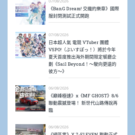
07/08/2026
《BanG Dream! 交織的樂章》國際
服封閉測試正式開跑
07/08/2026
日本超人氣 電競 VTuber 團體
VSPO!（ぶいすぽっ！）將於今年
夏天首度推出海外期間限定餐廳企
劃《Sail Beyond！～駛向更遠的
彼方～》
06/08/2026
《巔峰極速》x《MF GHOST》8/6
聯動震撼登場！ 新世代山路傳說再
臨
06/08/2026
《絕區零》X 7-ELEVEN 聯動正式