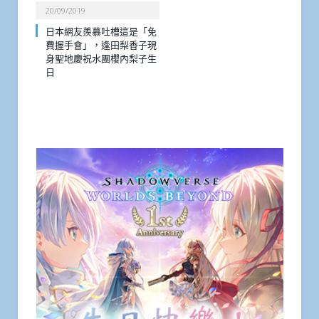
20/09/2019
日本網友羨慕吐槽這是「免
費握手會」，逢田梨香子現
身聖地慶祝水團櫻內梨子生
日