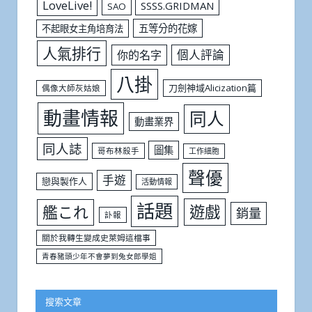
LoveLive!
SSSS.GRIDMAN
SAO
五等分的花嫁
不起眼女主角培育法
人氣排行
個人評論
你的名字
八掛
刀劍神域Alicization篇
偶像大師灰姑娘
動畫情報
同人
動畫業界
同人誌
圖集
哥布林殺手
工作細胞
聲優
手遊
戀與製作人
活動情報
話題
遊戲
艦これ
銷量
訃報
關於我轉生變成史萊姆這檔事
青春豬頭少年不會夢到兔女郎學姐
搜索文章