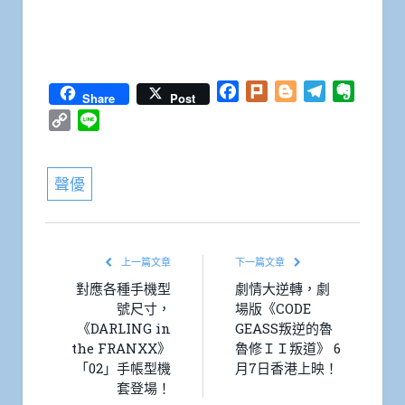
Facebook
Plurk
Blogger
Telegram
Everno
Share
Post
Copy
Line
Link
聲優
上一篇文章
下一篇文章
對應各種手機型
劇情大逆轉，劇
號尺寸，
場版《CODE
《DARLING in
GEASS叛逆的魯
the FRANXX》
魯修ＩＩ叛道》 6
「02」手帳型機
月7日香港上映！
套登場！