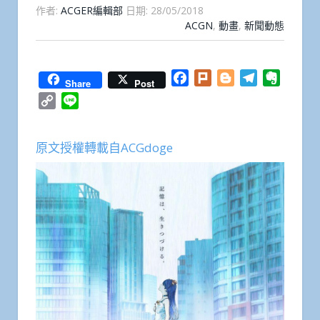
作者:
ACGER編輯部
日期:
28/05/2018
ACGN
,
動畫
,
新聞動態
Facebook
Plurk
Blogger
Telegram
Everno
Share
Post
Copy
Line
Link
原文授權轉載自ACGdoge