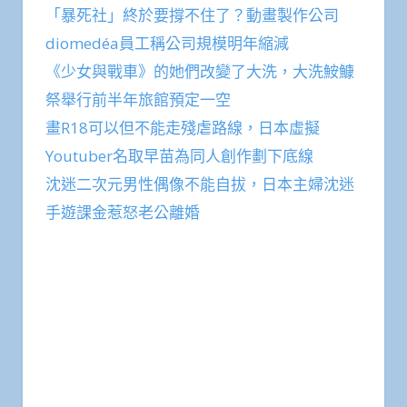
「暴死社」終於要撐不住了？動畫製作公司
diomedéa員工稱公司規模明年縮減
《少女與戰車》的她們改變了大洗，大洗鮟鱇
祭舉行前半年旅館預定一空
畫R18可以但不能走殘虐路線，日本虛擬
Youtuber名取早苗為同人創作劃下底線
沈迷二次元男性偶像不能自拔，日本主婦沈迷
手遊課金惹怒老公離婚