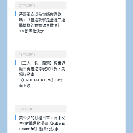
21/10/2018
茅野愛衣成為你媽你喜歡
嗎，《普通攻擊是全體二連
擊這樣的媽媽你喜歡嗎》
TV動畫化決定
19/10/2018
【三人一狗一蘿莉】異世界
魔王勇者逆穿現實世界，劇
場版動畫
《LAIDBACKERS》19年
春上映
15/10/2018
美少女的打槍日常，高中女
生×射擊運動漫畫《Rifle is
Beautiful》動畫化決定