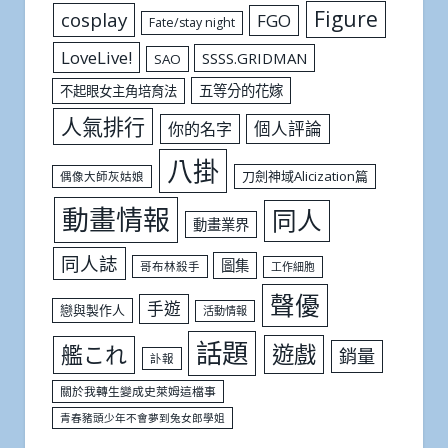
Figure
cosplay
FGO
Fate/stay night
LoveLive!
SSSS.GRIDMAN
SAO
五等分的花嫁
不起眼女主角培育法
人氣排行
個人評論
你的名字
八掛
刀劍神域Alicization篇
偶像大師灰姑娘
動畫情報
同人
動畫業界
同人誌
圖集
哥布林殺手
工作細胞
聲優
手遊
戀與製作人
活動情報
話題
遊戲
艦これ
銷量
訃報
關於我轉生變成史萊姆這檔事
青春豬頭少年不會夢到兔女郎學姐