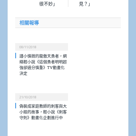
很不妙」
見？」
相關報導
08/11/2018
謹小慎微的龍傲天勇者，網
絡輕小說《這個勇者明明超
強卻過分慎重》TV動畫化
決定
21/10/2018
偽裝成家庭教師的刺客與大
小姐的故事，輕小說《刺客
守則》動畫化企劃進行中