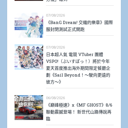
07/08/2026
《BanG Dream! 交織的樂章》國際
服封閉測試正式開跑
07/08/2026
日本超人氣 電競 VTuber 團體
VSPO!（ぶいすぽっ！）將於今年
夏天首度推出海外期間限定餐廳企
劃《Sail Beyond！～駛向更遠的
彼方～》
06/08/2026
《巔峰極速》x《MF GHOST》8/6
聯動震撼登場！ 新世代山路傳說再
臨