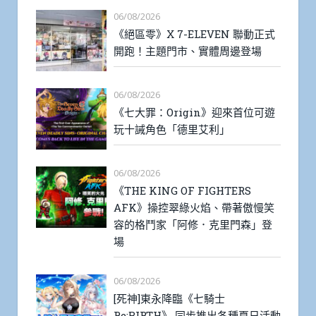
06/08/2026
《絕區零》X 7-ELEVEN 聯動正式
開跑！主題門市、實體周邊登場
06/08/2026
《七大罪：Origin》迎來首位可遊
玩十誡角色「德里艾利」
06/08/2026
《THE KING OF FIGHTERS
AFK》操控翠綠火焰、帶著傲慢笑
容的格鬥家「阿修．克里門森」登
場
06/08/2026
[死神]東永降臨《七騎士
Re:BIRTH》 同步推出各種夏日活動