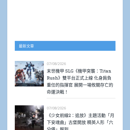
最新文章
07/08/2026
末世機甲 SLG《機甲突襲：Titan
Rush》雙平台正式上線 化身肩負
重任的指揮官 展開一場攸關存亡的
命運決戰！
07/08/2026
《少女前線2：追放》主題活動「月
下安魂曲」古堡開放 精英人形「六
分儀」報到