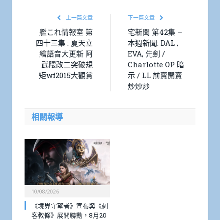
上一篇文章
下一篇文章
艦これ情報室 第
宅新聞 第42集 –
四十三集 : 夏天立
本週新聞: DAL ,
繪語音大更新 阿
EVA, 先劍 /
武隈改二突破規
Charlotte OP 暗
矩wf2015大觀賞
示 / LL 前賣開賣
炒炒炒
相關報導
10/08/2026
《境界守望者》宣布與《刺
客教條》展開聯動，8月20