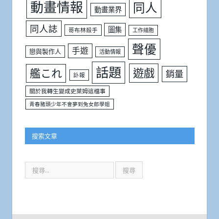
動畫情報
同人
動畫業界
同人誌
圖集
哥布林殺手
工作細胞
聲優
手遊
戀與製作人
活動情報
話題
遊戲
艦これ
銷量
訃報
關於我轉生變成史萊姆這檔事
青春豬頭少年不會夢到兔女郎學姐
搜索文章