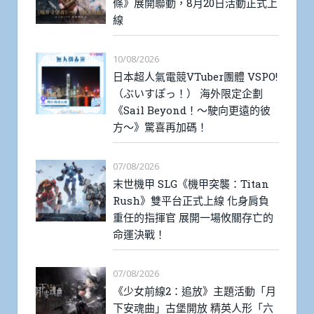
條》展開聯動，8月20日活動正式上
線
10/08/2026
日本超人氣電競VTuber團體 VSPO!
（ぶいすぽっ！） 海外限定企劃
《Sail Beyond！～駛向更遠的彼
方～》驚喜再加碼！
07/08/2026
末世機甲 SLG《機甲突襲：Titan
Rush》雙平台正式上線 化身肩負
重任的指揮官 展開一場攸關存亡的
命運決戰！
07/08/2026
《少女前線2：追放》主題活動「月
下安魂曲」古堡開放 精英人形「六