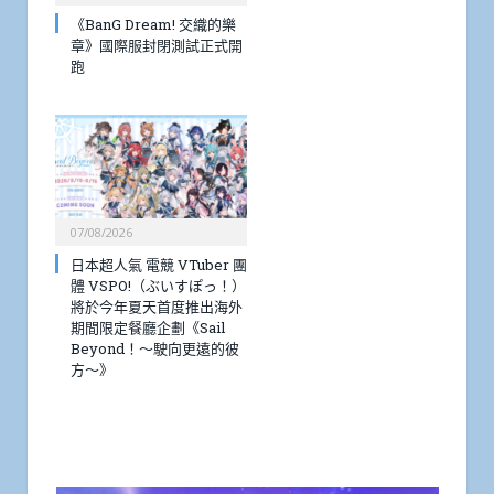
《BanG Dream! 交織的樂
章》國際服封閉測試正式開
跑
07/08/2026
日本超人氣 電競 VTuber 團
體 VSPO!（ぶいすぽっ！）
將於今年夏天首度推出海外
期間限定餐廳企劃《Sail
Beyond！～駛向更遠的彼
方～》