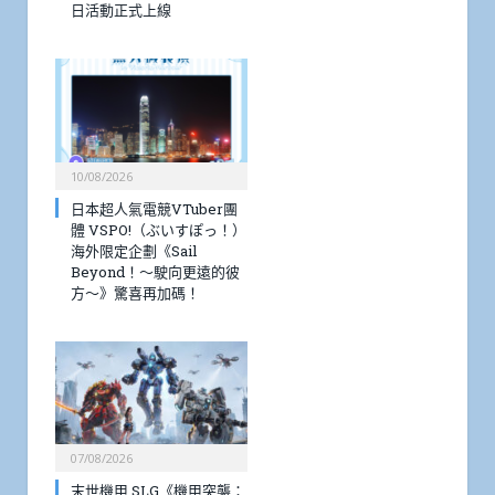
日活動正式上線
10/08/2026
日本超人氣電競VTuber團
體 VSPO!（ぶいすぽっ！）
海外限定企劃《Sail
Beyond！～駛向更遠的彼
方～》驚喜再加碼！
07/08/2026
末世機甲 SLG《機甲突襲：