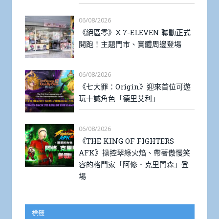
06/08/2026
《絕區零》X 7-ELEVEN 聯動正式
開跑！主題門市、實體周邊登場
06/08/2026
《七大罪：Origin》迎來首位可遊
玩十誡角色「德里艾利」
06/08/2026
《THE KING OF FIGHTERS
AFK》操控翠綠火焰、帶著傲慢笑
容的格鬥家「阿修．克里門森」登
場
標籤