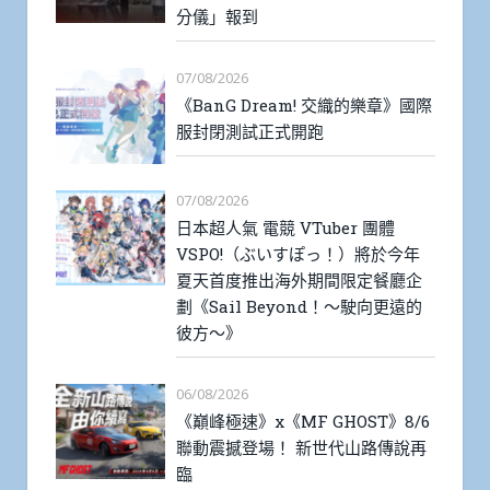
分儀」報到
07/08/2026
《BanG Dream! 交織的樂章》國際
服封閉測試正式開跑
07/08/2026
日本超人氣 電競 VTuber 團體
VSPO!（ぶいすぽっ！）將於今年
夏天首度推出海外期間限定餐廳企
劃《Sail Beyond！～駛向更遠的
彼方～》
06/08/2026
《巔峰極速》x《MF GHOST》8/6
聯動震撼登場！ 新世代山路傳說再
臨