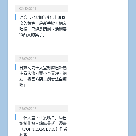
03/10/2018
混合卡池&角色強化上限13
次的鍊金工房新手遊，網友
吐槽「已經是闇鍋卡池還要
13凸真的笑了」
26/09/2018
日媒詢問任天堂對庫巴姬熱
潮看法獲回覆不予置評，網
友「找官方問二創看法白痴
嗎」
25/09/2018
「任天堂，生氣嗎？」庫巴
姬創作熱潮繼續蔓延，漫畫
《POP TEAM EPIC》作者
參戰