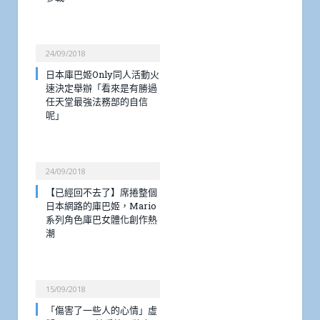
24/09/2018
日本庫巴姬Only同人活動火
速決定舉辦「看來是有勝過
任天堂最強法務部的自信
呢」
24/09/2018
【已經回不去了】席捲整個
日本網路的庫巴姬，Mario
系列角色庫巴女體化創作熱
潮
15/09/2018
「傷害了一些人的心情」虛