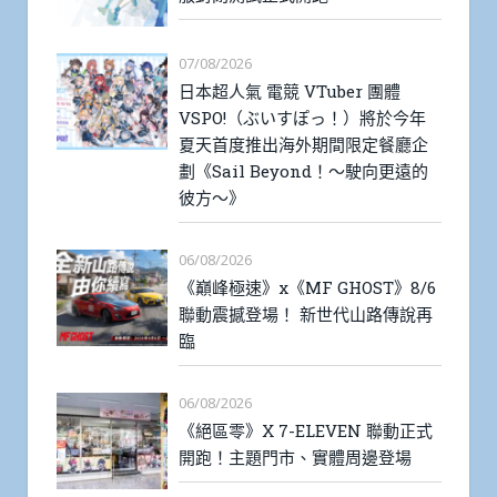
07/08/2026
日本超人氣 電競 VTuber 團體
VSPO!（ぶいすぽっ！）將於今年
夏天首度推出海外期間限定餐廳企
劃《Sail Beyond！～駛向更遠的
彼方～》
06/08/2026
《巔峰極速》x《MF GHOST》8/6
聯動震撼登場！ 新世代山路傳說再
臨
06/08/2026
《絕區零》X 7-ELEVEN 聯動正式
開跑！主題門市、實體周邊登場