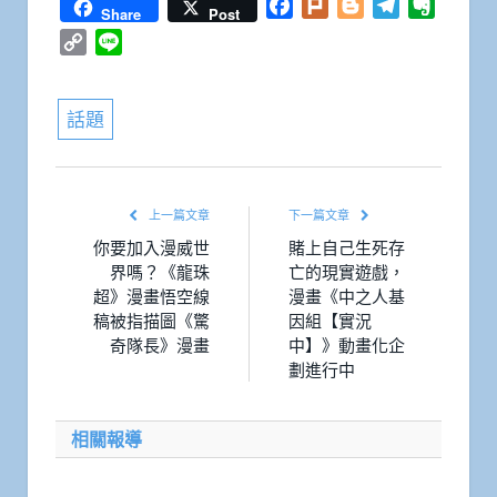
Facebook
Plurk
Blogger
Telegram
Everno
Share
Post
Copy
Line
Link
話題
上一篇文章
下一篇文章
你要加入漫威世
賭上自己生死存
界嗎？《龍珠
亡的現實遊戲，
超》漫畫悟空線
漫畫《中之人基
稿被指描圖《驚
因組【實況
奇隊長》漫畫
中】》動畫化企
劃進行中
相關報導