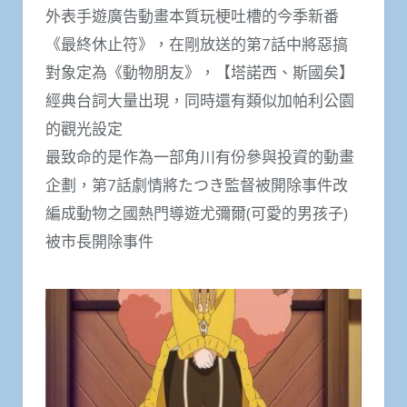
外表手遊廣告動畫本質玩梗吐槽的今季新番
《最終休止符》，在剛放送的第7話中將惡搞
對象定為《動物朋友》，【塔諾西、斯國矣】
經典台詞大量出現，同時還有類似加帕利公園
的觀光設定
最致命的是作為一部角川有份參與投資的動畫
企劃，第7話劇情將たつき監督被開除事件改
編成動物之國熱門導遊尤彌爾(可愛的男孩子)
被市長開除事件