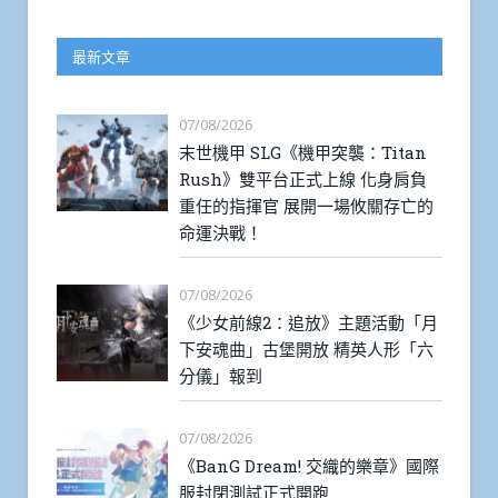
最新文章
07/08/2026
末世機甲 SLG《機甲突襲：Titan
Rush》雙平台正式上線 化身肩負
重任的指揮官 展開一場攸關存亡的
命運決戰！
07/08/2026
《少女前線2：追放》主題活動「月
下安魂曲」古堡開放 精英人形「六
分儀」報到
07/08/2026
《BanG Dream! 交織的樂章》國際
服封閉測試正式開跑