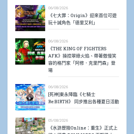
06/08/2026
《七大罪：Origin》迎來首位可遊
玩十誡角色「德里艾利」
06/08/2026
《THE KING OF FIGHTERS
AFK》操控翠綠火焰、帶著傲慢笑
容的格鬥家「阿修．克里門森」登
場
06/08/2026
[死神]東永降臨《七騎士
Re:BIRTH》 同步推出各種夏日活動
05/08/2026
《水滸歷險Online：重生》正式上