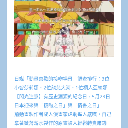
日媒「動畫喜歡的接吻場景」調查排行：3位
小智莎莉娜、2位龍兒大河、1位桐人亞絲娜
【閃光注意】有歷史淵源的紀念日，5月23日
日本迎來與「接吻之日」與「情書之日」
前動畫製作者成人漫畫家虎助遙人感嘆，自己
拿著微薄薪水製作的原畫被人輕鬆轉賣賺錢