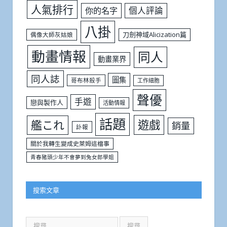
人氣排行
個人評論
你的名字
八掛
刀劍神域Alicization篇
偶像大師灰姑娘
動畫情報
同人
動畫業界
同人誌
圖集
哥布林殺手
工作細胞
聲優
手遊
戀與製作人
活動情報
話題
遊戲
艦これ
銷量
訃報
關於我轉生變成史萊姆這檔事
青春豬頭少年不會夢到兔女郎學姐
搜索文章