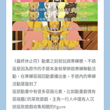
《最終休止符》動畫之前就玩過寒蟬梗，不過
這是因為原作的手遊本身就舉辦過寒蟬聯動活
動，在寒蟬惡搞回動畫播出後，手遊內的寒蟬
活動還復刻了
這部動畫中有很多惡搞元素，比如動畫劇情有
惡搞艦C的某款遊戲，主角一行人中還有人沉
迷這款遊戲收集相關的figure