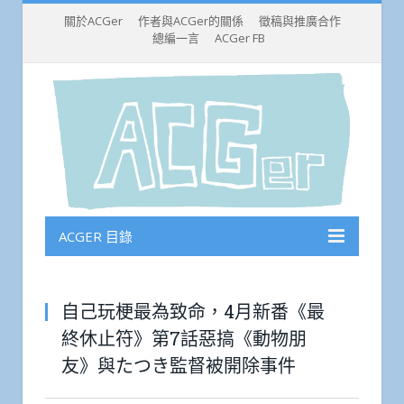
關於ACGer
作者與ACGer的關係
徵稿與推廣合作
總編一言
ACGer FB
ACGER 目錄
自己玩梗最為致命，4月新番《最
終休止符》第7話惡搞《動物朋
友》與たつき監督被開除事件