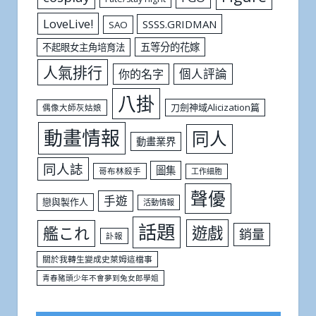
LoveLive!
SSSS.GRIDMAN
SAO
五等分的花嫁
不起眼女主角培育法
人氣排行
個人評論
你的名字
八掛
刀劍神域Alicization篇
偶像大師灰姑娘
動畫情報
同人
動畫業界
同人誌
圖集
哥布林殺手
工作細胞
聲優
手遊
戀與製作人
活動情報
話題
遊戲
艦これ
銷量
訃報
關於我轉生變成史萊姆這檔事
青春豬頭少年不會夢到兔女郎學姐