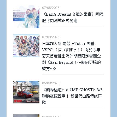
07/08/2026
《BanG Dream! 交織的樂章》國際
服封閉測試正式開跑
07/08/2026
日本超人氣 電競 VTuber 團體
VSPO!（ぶいすぽっ！）將於今年
夏天首度推出海外期間限定餐廳企
劃《Sail Beyond！～駛向更遠的
彼方～》
06/08/2026
《巔峰極速》x《MF GHOST》8/6
聯動震撼登場！ 新世代山路傳說再
臨
06/08/2026