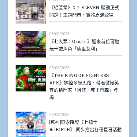
《絕區零》X 7-ELEVEN 聯動正式
開跑！主題門市、實體周邊登場
06/08/2026
《七大罪：Origin》迎來首位可遊
玩十誡角色「德里艾利」
06/08/2026
《THE KING OF FIGHTERS
AFK》操控翠綠火焰、帶著傲慢笑
容的格鬥家「阿修．克里門森」登
場
06/08/2026
[死神]東永降臨《七騎士
Re:BIRTH》 同步推出各種夏日活動