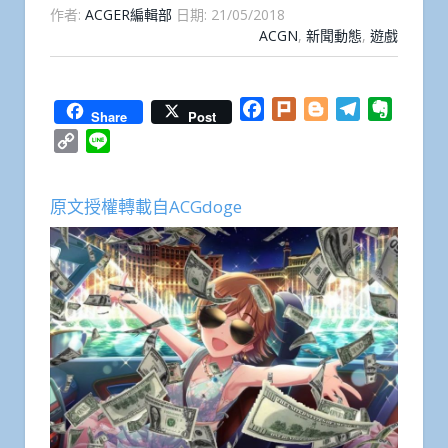
作者:
ACGER編輯部
日期:
21/05/2018
ACGN
,
新聞動態
,
遊戲
Facebook
Plurk
Blogger
Telegram
Everno
Share
Post
Copy
Line
Link
原文授權轉載自ACGdoge