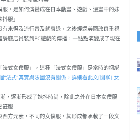
僕服，是如何演變成在日本動畫、遊戲、漫畫中的妹
妹抖服」
沒有來得及流行普及就衰退，之後經過美國改良重視
庭餐廳店員裝到PC遊戲的傳播，一點點演變成了現在
「法式女僕服」，這種「法式女僕服」是當時的捆綁
個”法式”其實與法國沒有關係，詳細看此文[閒聊] 女
OS熱潮，逐漸形成了妹抖時尚，除此之外在日本女僕服
烹飪服
東西方元素，不同的女僕服，其形成都承載了一段文