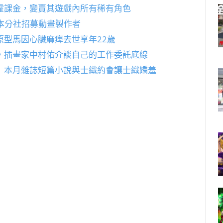
霍課金，變賣其遊戲內所有稀有角色
i日本分社招募動畫製作者
型馬因心臟麻痺去世享年22歲
，插畫家中村佑介談自己的工作委託底線
》本月雜誌短篇小說與士織約會讓士織嬌羞