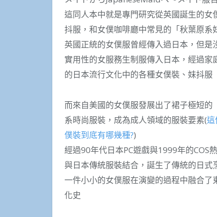
這同人本中就是專門研究從英國誕生的女
抖服，和女僕咖啡廳中常見的「秋葉原系
英國正統的女僕服曾經傳入過日本，但是
實用性的女服務生制服傳入日本，經過家
的日本流行文化中的各種女僕裝、妹抖服
而來自美國的女僕服發展出了裙子極短的
系時尚服裝，成為成人領域的服裝要素(
這
僕裝到底有哪幾種?
)
經過90年代日本PC遊戲與1999年的C
與日本傳統服裝結合，誕生了傳統的日式
一件小小的女僕服在演變的過程中融合了
化史