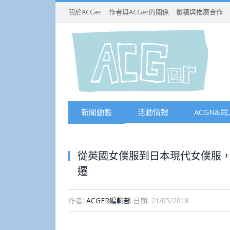
關於ACGer
作者與ACGer的關係
徵稿與推廣合作
新聞動態
活動情報
ACGN&同
從英國女僕服到日本現代女僕服，日
遷
作者:
ACGER編輯部
日期:
21/05/2018