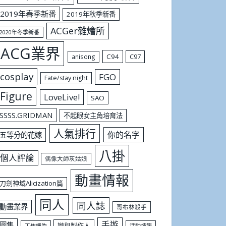
2019年春季新番
2019年秋季新番
ACGer雜燴所
2020年冬季新番
ACG業界
C94
C97
anisong
cosplay
FGO
Fate/stay night
Figure
LoveLive!
SAO
SSSS.GRIDMAN
不起眼女主角培育法
人氣排行
你的名字
五等分的花嫁
八掛
個人評論
偶像大師灰姑娘
動畫情報
刀劍神域Alicization篇
同人
同人誌
動畫業界
哥布林殺手
手遊
圖集
戀與製作人
工作細胞
活動情報