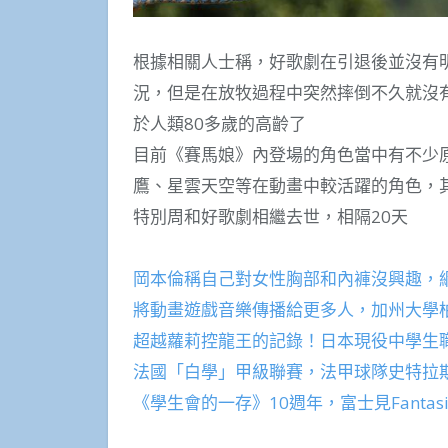
根據相關人士稱，好歌劇在引退後並沒有明
況，但是在放牧過程中突然摔倒不久就沒
於人類80多歲的高齡了
目前《賽馬娘》內登場的角色當中有不少
鷹、星雲天空等在動畫中較活躍的角色，
特別周和好歌劇相繼去世，相隔20天
岡本倫稱自己對女性胸部和內褲沒興趣，
將動畫遊戲音樂傳播給更多人，加州大學柏
超越蘿莉控龍王的記錄！日本現役中學生
法國「白學」甲級聯賽，法甲球隊史特拉
《學生會的一存》10週年，富士見Fanta