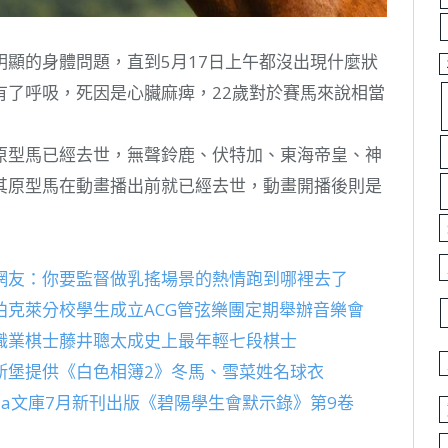
顯的身體問題，直到5月17日上午都沒出現什麼狀
有了呼吸，死因是心臟麻痺，22歲對於賽馬來說相當
原型馬已經去世，無聲鈴鹿、伏特加、東海帝皇、神
其原型馬在動畫播出前就已經去世，動畫開播後則是
網友：你要監督做乳搖場景的熱情跑到哪裡去了
克萊分校學生成立ACG管弦樂團定期舉辦音樂會
職業棋士藤井聰太成史上最年輕七段棋士
斯堡提供《白色相簿2》冬馬、雪菜姓名球衣
sia文庫7月新刊出版《碧陽學生會默示錄》第9卷