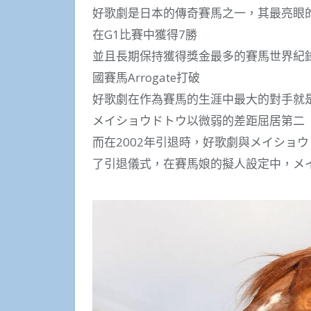
好歌劇是日本的傳奇賽馬之一，其最亮眼的
在G1比賽中獲得7勝
並且長期保持獲得獎金最多的賽馬世界紀錄(1
國賽馬Arrogate打破
好歌劇在作為賽馬的生涯中最大的對手就
メイショウドトウ以微弱的差距屈居第二
而在2002年引退時，好歌劇與メイショ
了引退儀式，在賽馬娘的擬人設定中，メ