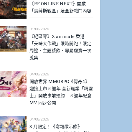
《RF ONLINE NEXT》開啟
「烏薩斯戰區」及全新戰鬥內容
05/08/2026
《絕區零》X animate 香港
「美味大作戰」限時開跑！限定
周邊、主題餐飲、專屬虛寶一次
蒐集
04/08/2026
開放世界 MMORPG《傳奇4》
迎接上市 5 週年 全新職業「精靈
士」開放事前預約 5 週年紀念
MV 同步公開
04/08/2026
8 月限定！《寒霜啟示錄》