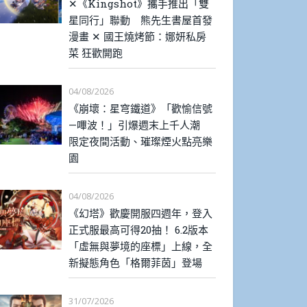
✕《Kingshot》攜手推出「雙
星同行」聯動 熊先生書屋首發
漫畫 ✕ 國王燒烤節：娜妍私房
菜 狂歡開跑
04/08/2026
《崩壞：星穹鐵道》「歡愉信號
—嗶波！」引爆週末上千人潮
限定夜間活動、璀璨煙火點亮樂
園
04/08/2026
《幻塔》歡慶開服四週年，登入
正式服最高可得20抽！ 6.2版本
「虛無與夢境的座標」上線，全
新擬態角色「格爾菲茵」登場
31/07/2026