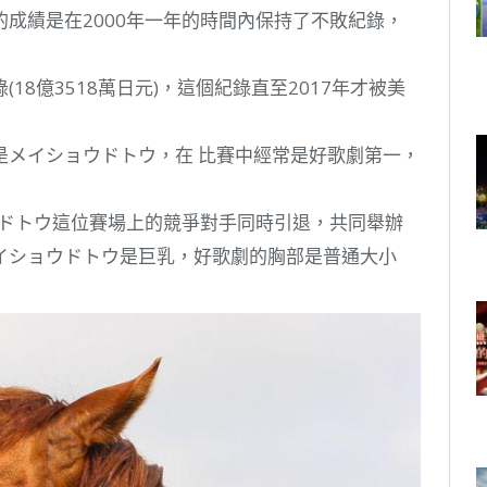
成績是在2000年一年的時間內保持了不敗紀錄，
8億3518萬日元)，這個紀錄直至2017年才被美
是メイショウドトウ，在 比賽中經常是好歌劇第一，
ウドトウ這位賽場上的競爭對手同時引退，共同舉辦
イショウドトウ是巨乳，好歌劇的胸部是普通大小