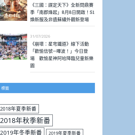
《三國：謀定天下》全新問鼎賽
季「南郡烽起」8月8日開啟！S1
煥新服及非遺蘇繡外觀新登場
31/07/2026
《崩壞：星穹鐵道》線下活動
「歡愉信號—嗶波！」今日登
場 歡愉星神阿哈降臨兒童新樂
園
標籤
2018年夏季新番
2018年秋季新番
2019年冬季新番
2019年夏季新番