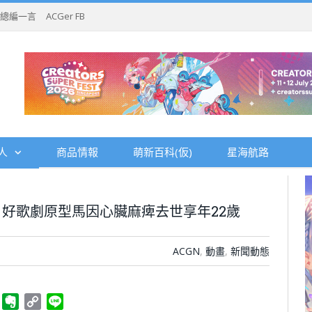
總編一言
ACGer FB
人
商品情報
萌新百科(仮)
星海航路
好歌劇原型馬因心臟麻痺去世享年22歲
ACGN
,
動畫
,
新聞動態
ger
Telegram
Evernote
Copy
Line