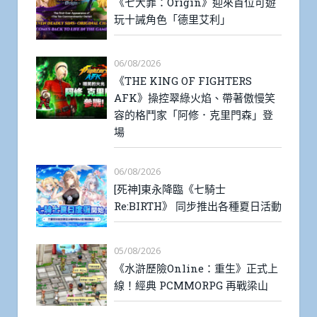
《七大罪：Origin》迎來首位可遊
玩十誡角色「德里艾利」
06/08/2026
《THE KING OF FIGHTERS
AFK》操控翠綠火焰、帶著傲慢笑
容的格鬥家「阿修．克里門森」登
場
06/08/2026
[死神]東永降臨《七騎士
Re:BIRTH》 同步推出各種夏日活動
05/08/2026
《水滸歷險Online：重生》正式上
線！經典 PCMMORPG 再戰梁山