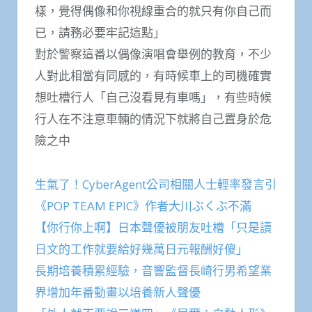
樣，覺得偶像和你視線重合的就只有你自己而
已，請務必要牢記這點」
對於警察這番以偶像演唱會舉例的教育，不少
人對此相當有同感的，有時候車上的司機確實
想吐槽行人「自己沒看見有車嗎」，有些時候
行人在不注意車輛的情況下就將自己置身於危
險之中
生氣了！CyberAgent公司相關人士輕率發言引
《POP TEAM EPIC》作者大川ぶくぶ不滿
【你行你上啊】日本聲優被朋友吐槽「只是讀
日文的工作就要給好幾萬日元報酬好傻」
長期培養積累經驗，音響監督長崎行男希望業
界增加年番動畫以培養新人聲優