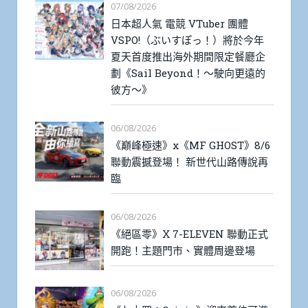
07/08/2026
日本超人氣 電競 VTuber 團體
VSPO!（ぶいすぽっ！）將於今年
夏天首度推出海外期間限定餐廳企
劃《Sail Beyond！～駛向更遠的
彼方～》
06/08/2026
《巔峰極速》x《MF GHOST》8/6
聯動震撼登場！ 新世代山路傳說再
臨
06/08/2026
《絕區零》X 7-ELEVEN 聯動正式
開跑！主題門市、實體周邊登場
06/08/2026