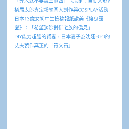
「外人就不要說三道四」《尼爾：自動人形》
橫尾太郎肯定粉絲同人創作與COSPLAY活動
日本13歲女初中生投稿報紙讚美《搖曳露
營》：「希望消除對御宅族的偏見」
DIY能力超強的賢妻，日本妻子為沈迷FGO的
丈夫製作真正的「符文石」