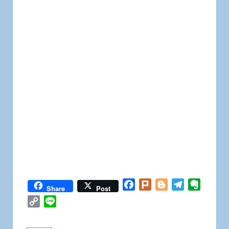
Facebook
Plurk
Blogger
Telegram
Everno
Share
Post
Copy
Line
Link