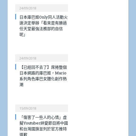
24/09/2018
日本庫巴姬Only同人活動火
速決定舉辦「看來是有勝過
任天堂最強法務部的自信
呢」
24/09/2018
【已經回不去了】席捲整個
日本網路的庫巴姬，Mario
系列角色庫巴女體化創作熱
潮
15/09/2018
「傷害了一些人的心情」虛
擬Youtuber絆愛節目將中國
和台灣國旗並列於官方推特
道歉