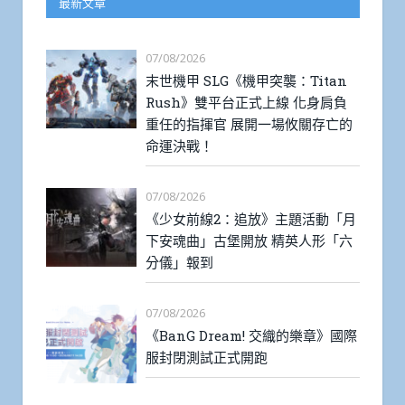
最新文章
07/08/2026
末世機甲 SLG《機甲突襲：Titan
Rush》雙平台正式上線 化身肩負
重任的指揮官 展開一場攸關存亡的
命運決戰！
07/08/2026
《少女前線2：追放》主題活動「月
下安魂曲」古堡開放 精英人形「六
分儀」報到
07/08/2026
《BanG Dream! 交織的樂章》國際
服封閉測試正式開跑