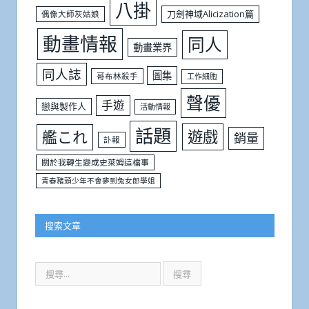
八掛
刀劍神域Alicization篇
偶像大師灰姑娘
動畫情報
同人
動畫業界
同人誌
圖集
哥布林殺手
工作細胞
聲優
手遊
戀與製作人
活動情報
話題
遊戲
艦これ
銷量
訃報
關於我轉生變成史萊姆這檔事
青春豬頭少年不會夢到兔女郎學姐
搜索文章