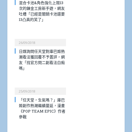
混合卡池&角色強化上限13
次的鍊金工房新手遊，網友
吐槽「已經是闇鍋卡池還要
13凸真的笑了」
26/09/2018
日媒詢問任天堂對庫巴姬熱
潮看法獲回覆不予置評，網
友「找官方問二創看法白痴
嗎」
25/09/2018
「任天堂，生氣嗎？」庫巴
姬創作熱潮繼續蔓延，漫畫
《POP TEAM EPIC》作者
參戰