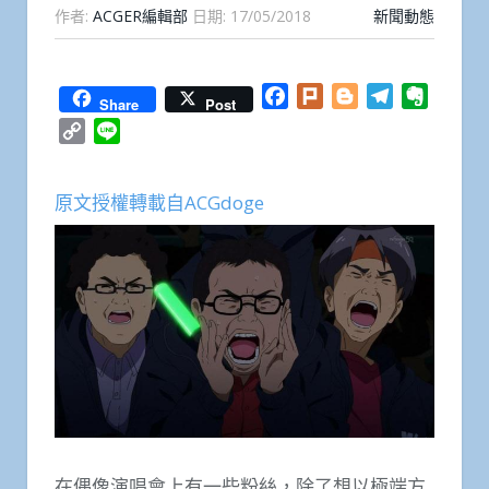
作者:
ACGER編輯部
日期:
17/05/2018
新聞動態
Facebook
Plurk
Blogger
Telegram
Everno
Share
Post
Copy
Line
Link
原文授權轉載自ACGdoge
在偶像演唱會上有一些粉絲，除了想以極端方