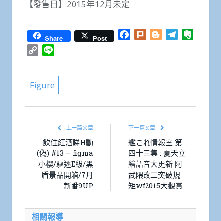
【發售日】2015年12月未定
Facebook
Plurk
Blogger
Telegram
Everno
Share
Post
Copy
Line
Link
Figure
上一篇文章
下一篇文章
飲住紅酒睇H動
艦これ情報室 第
(偽) #13 – figma
四十三集 : 夏天立
小櫻/驅逐E級/黑
繪語音大更新 阿
盾景品開箱/7月
武隈改二突破規
新番9UP
矩wf2015大觀賞
相關報導