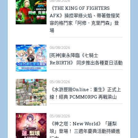
06/08/2026
《THE KING OF FIGHTERS
AFK》操控翠綠火焰、帶著傲慢笑
容的格鬥家「阿修．克里門森」登
場
06/08/2026
[死神]東永降臨《七騎士
Re:BIRTH》 同步推出各種夏日活動
05/08/2026
《水滸歷險Online：重生》正式上
線！經典 PCMMORPG 再戰梁山
05/08/2026
《神之塔：New World》「蓮梨
琅」登場！ 三週年慶典活動持續進