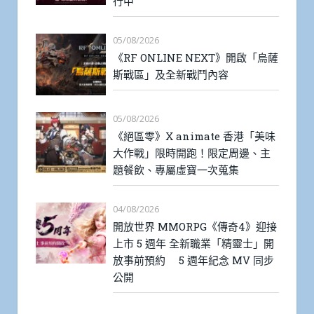
行中
05/08/2026
《RF ONLINE NEXT》開啟「烏薩
斯戰區」及全新戰鬥內容
05/08/2026
《絕區零》X animate 香港「美味
大作戰」限時開跑！限定周邊、主
題餐飲、專屬虛寶一次蒐集
04/08/2026
開放世界 MMORPG《傳奇4》迎接
上市 5 週年 全新職業「精靈士」開
放事前預約 5 週年紀念 MV 同步
公開