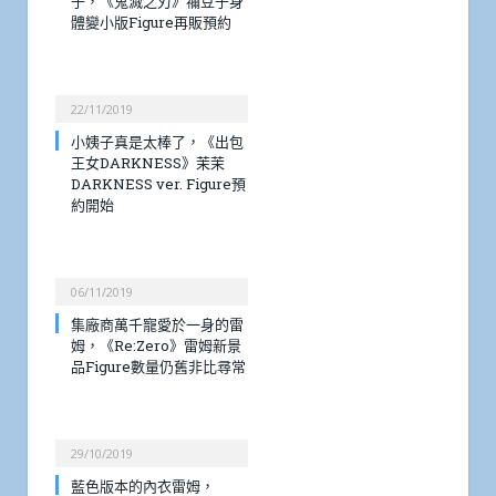
子，《鬼滅之刃》禰豆子身
體變小版Figure再販預約
22/11/2019
小姨子真是太棒了，《出包
王女DARKNESS》茉茉
DARKNESS ver. Figure預
約開始
06/11/2019
集廠商萬千寵愛於一身的雷
姆，《Re:Zero》雷姆新景
品Figure數量仍舊非比尋常
29/10/2019
藍色版本的內衣雷姆，