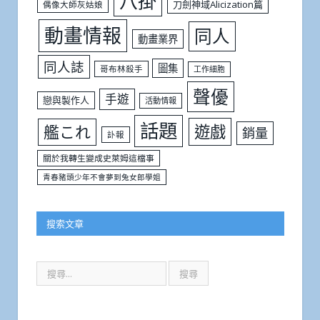
八掛
刀劍神域Alicization篇
偶像大師灰姑娘
動畫情報
同人
動畫業界
同人誌
圖集
哥布林殺手
工作細胞
聲優
手遊
戀與製作人
活動情報
話題
遊戲
艦これ
銷量
訃報
關於我轉生變成史萊姆這檔事
青春豬頭少年不會夢到兔女郎學姐
搜索文章