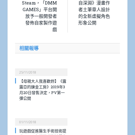
Steam，「DMM
自深淵》漫畫作
GAMES」平台開
者土筆章人設計
放予一般開發者
的全新虛擬角色
發佈自家製作遊
形象公開
戲
相關報導
25/11/2018
【母親大人我喜歡妳】《露
露亞的鍊金工房》2019年3
月20日發售決定，PV第一
彈公開
01/11/2018
玩遊戲促進醫生手術技術提