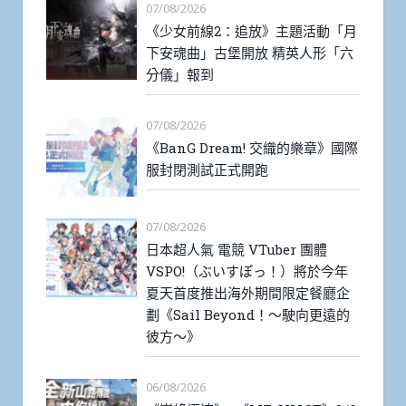
07/08/2026
《少女前線2：追放》主題活動「月
下安魂曲」古堡開放 精英人形「六
分儀」報到
07/08/2026
《BanG Dream! 交織的樂章》國際
服封閉測試正式開跑
07/08/2026
日本超人氣 電競 VTuber 團體
VSPO!（ぶいすぽっ！）將於今年
夏天首度推出海外期間限定餐廳企
劃《Sail Beyond！～駛向更遠的
彼方～》
06/08/2026