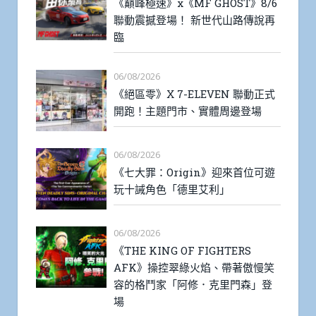
《巔峰極速》x《MF GHOST》8/6
聯動震撼登場！ 新世代山路傳說再
臨
06/08/2026
《絕區零》X 7-ELEVEN 聯動正式
開跑！主題門市、實體周邊登場
06/08/2026
《七大罪：Origin》迎來首位可遊
玩十誡角色「德里艾利」
06/08/2026
《THE KING OF FIGHTERS
AFK》操控翠綠火焰、帶著傲慢笑
容的格鬥家「阿修．克里門森」登
場