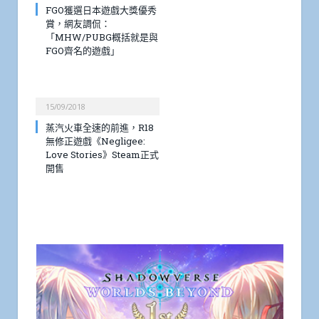
FGO獲選日本遊戲大獎優秀
賞，網友調侃：
「MHW/PUBG概括就是與
FGO齊名的遊戲」
15/09/2018
蒸汽火車全速的前進，R18
無修正遊戲《Negligee:
Love Stories》Steam正式
開售