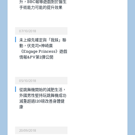
升，BBC報導遊戲對於醫生
手術能力可能的提升效果
07/10/2018
未上線先確定與「我妹」聯
動，伏見司×神崎廣
《Engage Princess》遊戲
情報&PV第2彈公開
05/10/2018
從跳舞機開始的減肥生活，
外國男性堅持玩跳舞機成功
減重超過120磅改善身體健
康
20/09/2018