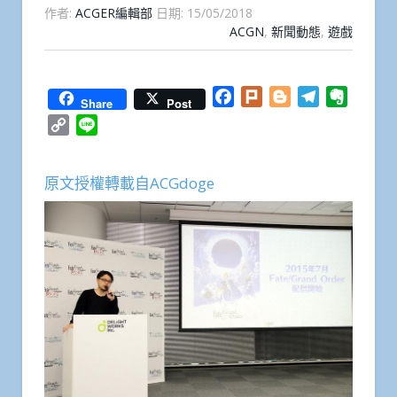
作者:
ACGER編輯部
日期:
15/05/2018
ACGN
,
新聞動態
,
遊戲
Facebook
Plurk
Blogger
Telegram
Everno
Share
Post
Copy
Line
Link
原文授權轉載自ACGdoge