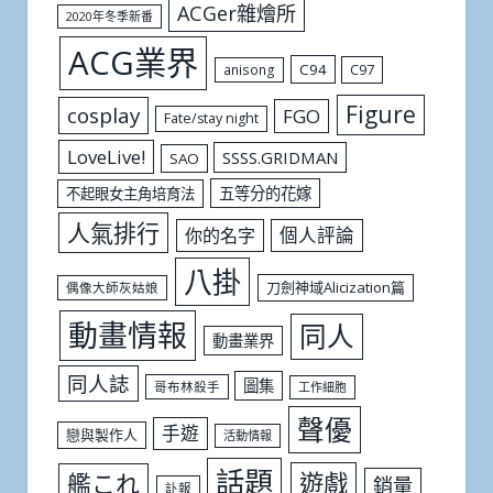
ACGer雜燴所
2020年冬季新番
ACG業界
C94
C97
anisong
Figure
cosplay
FGO
Fate/stay night
LoveLive!
SSSS.GRIDMAN
SAO
五等分的花嫁
不起眼女主角培育法
人氣排行
個人評論
你的名字
八掛
刀劍神域Alicization篇
偶像大師灰姑娘
動畫情報
同人
動畫業界
同人誌
圖集
哥布林殺手
工作細胞
聲優
手遊
戀與製作人
活動情報
話題
遊戲
艦これ
銷量
訃報