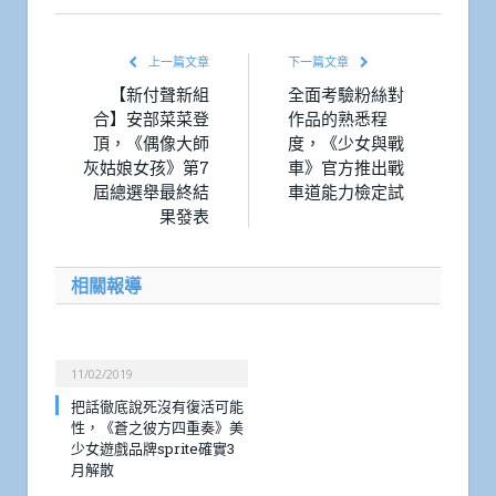
上一篇文章
下一篇文章
【新付聲新組
全面考驗粉絲對
合】安部菜菜登
作品的熟悉程
頂，《偶像大師
度，《少女與戰
灰姑娘女孩》第7
車》官方推出戰
屆總選舉最終結
車道能力檢定試
果發表
相關報導
11/02/2019
把話徹底說死沒有復活可能
性，《蒼之彼方四重奏》美
少女遊戲品牌sprite確實3
月解散