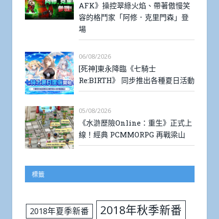
AFK》操控翠綠火焰、帶著傲慢笑
容的格鬥家「阿修．克里門森」登
場
06/08/2026
[死神]東永降臨《七騎士
Re:BIRTH》 同步推出各種夏日活動
05/08/2026
《水滸歷險Online：重生》正式上
線！經典 PCMMORPG 再戰梁山
標籤
2018年秋季新番
2018年夏季新番