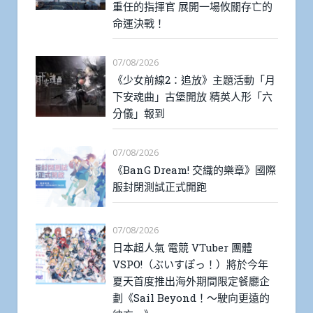
重任的指揮官 展開一場攸關存亡的
命運決戰！
07/08/2026
《少女前線2：追放》主題活動「月
下安魂曲」古堡開放 精英人形「六
分儀」報到
07/08/2026
《BanG Dream! 交織的樂章》國際
服封閉測試正式開跑
07/08/2026
日本超人氣 電競 VTuber 團體
VSPO!（ぶいすぽっ！）將於今年
夏天首度推出海外期間限定餐廳企
劃《Sail Beyond！～駛向更遠的