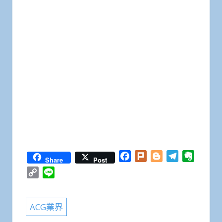
Facebook
Plurk
Blogger
Telegram
Everno
Share
Post
Copy
Line
Link
ACG業界