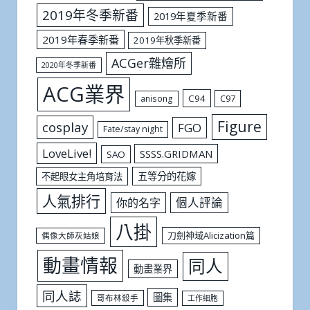
2019年冬季新番
2019年夏季新番
2019年春季新番
2019年秋季新番
ACGer雜燴所
2020年冬季新番
ACG業界
C94
C97
anisong
Figure
cosplay
FGO
Fate/stay night
LoveLive!
SSSS.GRIDMAN
SAO
五等分的花嫁
不起眼女主角培育法
人氣排行
個人評論
你的名字
八掛
刀劍神域Alicization篇
偶像大師灰姑娘
動畫情報
同人
動畫業界
同人誌
圖集
哥布林殺手
工作細胞