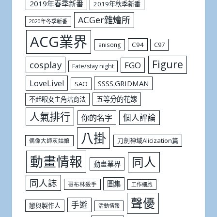
2019年春季新番
2019年秋季新番
ACGer雜燴所
2020年冬季新番
ACG業界
C94
C97
anisong
Figure
cosplay
FGO
Fate/stay night
LoveLive!
SSSS.GRIDMAN
SAO
五等分的花嫁
不起眼女主角培育法
人氣排行
個人評論
你的名字
八掛
刀劍神域Alicization篇
偶像大師灰姑娘
動畫情報
同人
動畫業界
同人誌
圖集
哥布林殺手
工作細胞
聲優
手遊
戀與製作人
活動情報