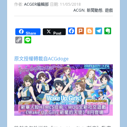
作者:
ACGER編輯部
日期:
11/05/2018
ACGN
,
新聞動態
,
遊戲
Facebook
Plurk
Blogger
Telegram
Everno
Share
Post
Copy
Line
Link
原文授權轉載自ACGdoge