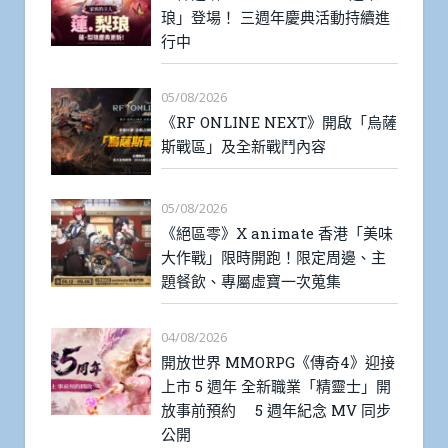
琅」登場！ 三週年慶典活動持續進
行中
05/08/2026
《RF ONLINE NEXT》開啟「烏薩
斯戰區」及全新戰鬥內容
05/08/2026
《絕區零》X animate 香港「美味
大作戰」限時開跑！限定周邊、主
題餐飲、專屬虛寶一次蒐集
04/08/2026
開放世界 MMORPG《傳奇4》迎接
上市 5 週年 全新職業「精靈士」開
放事前預約 5 週年紀念 MV 同步
公開