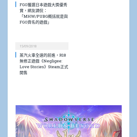
FGO獲選日本遊戲大獎優秀
賞，網友調侃：
「MHW/PUBG概括就是與
FGO齊名的遊戲」
15/09/2018
蒸汽火車全速的前進，R18
無修正遊戲《Negligee:
Love Stories》Steam正式
開售