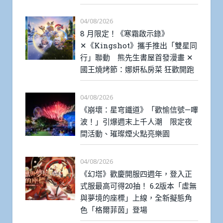
04/08/2026
8 月限定！《寒霜啟示錄》
✕《Kingshot》攜手推出「雙星同
行」聯動 熊先生書屋首發漫畫 ✕
國王燒烤節：娜妍私房菜 狂歡開跑
04/08/2026
《崩壞：星穹鐵道》「歡愉信號—嗶
波！」引爆週末上千人潮 限定夜
間活動、璀璨煙火點亮樂園
04/08/2026
《幻塔》歡慶開服四週年，登入正
式服最高可得20抽！ 6.2版本「虛無
與夢境的座標」上線，全新擬態角
色「格爾菲茵」登場