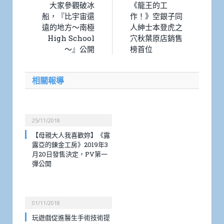
大家參觀破冰
《龍王的工
船，『比宇宙還
作！》空銀子同
遠的地方～南極
人紳士本登虎之
High School
穴秋葉原店銷售
～』公開
榜首位
相關報導
25/11/2018
【母親大人我喜歡妳】《露
露亞的鍊金工房》2019年3
月20日發售決定，PV第一
彈公開
01/11/2018
玩遊戲促進醫生手術技術提