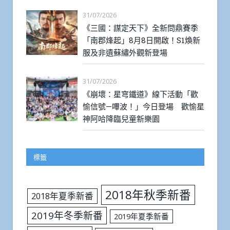
31/07/2026
《三國：謀定天下》全新問鼎賽季
「南郡烽起」8月8日開啟！S1煥新
服及非遺蘇繡外觀新登場
31/07/2026
《崩壞：星穹鐵道》線下活動「歡
愉信號—嗶波！」今日登場 歡愉星
神阿哈降臨兒童新樂園
標籤
2018年秋季新番
2018年夏季新番
2019年冬季新番
2019年夏季新番