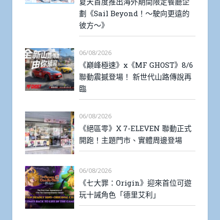
夏天首度推出海外期間限定餐廳企
劃《Sail Beyond！～駛向更遠的
彼方～》
06/08/2026
《巔峰極速》x《MF GHOST》8/6
聯動震撼登場！ 新世代山路傳說再
臨
06/08/2026
《絕區零》X 7-ELEVEN 聯動正式
開跑！主題門市、實體周邊登場
06/08/2026
《七大罪：Origin》迎來首位可遊
玩十誡角色「德里艾利」