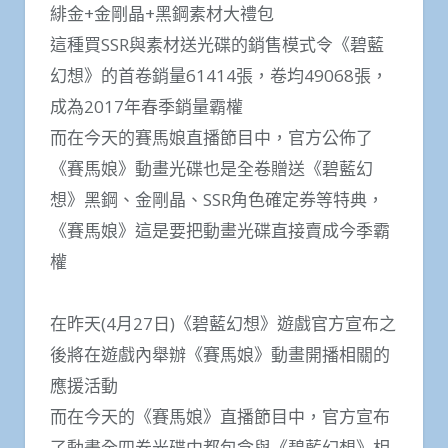
緋金+金剛晶+黑鋼素材大禮包
這種買SSR與素材送光碟的銷售模式令《碧藍
幻想》的首卷銷量61414張，卷均49068張，
成為2017年春季銷量霸權
而在今天的賽馬娘直播節目中，官方公佈了
《賽馬娘》動畫光碟也是全卷贈送《碧藍幻
想》黑鋼、金剛晶、SSR角色確定券等特典，
《賽馬娘》這是要把動畫光碟直接賣成今季霸
權
在昨天(4月27日)《碧藍幻想》遊戲官方宣布之
後將在遊戲內舉辦《賽馬娘》動畫開播相關的
應援活動
而在今天的《賽馬娘》直播節目中，官方宣布
了動畫全四卷光碟中都包含與《碧藍幻想》相