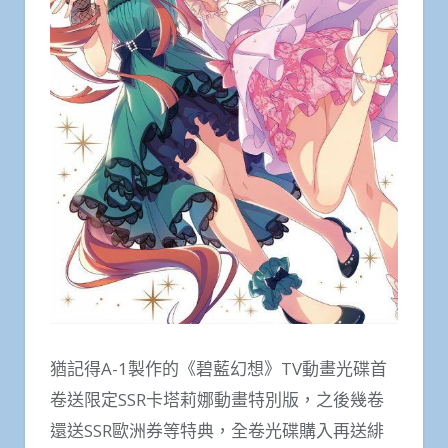
猶記得A-1製作的《碧藍幻想》TV動畫光碟首
卷送限定SSR卡塔莉娜動畫特別版，之後幾卷
還送SSR歐洲券等特典，全卷光碟購入再送緋