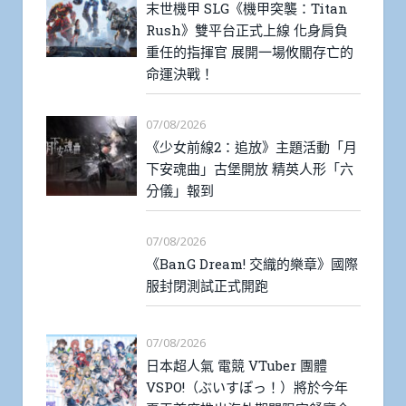
末世機甲 SLG《機甲突襲：Titan
Rush》雙平台正式上線 化身肩負
重任的指揮官 展開一場攸關存亡的
命運決戰！
07/08/2026
《少女前線2：追放》主題活動「月
下安魂曲」古堡開放 精英人形「六
分儀」報到
07/08/2026
《BanG Dream! 交織的樂章》國際
服封閉測試正式開跑
07/08/2026
日本超人氣 電競 VTuber 團體
VSPO!（ぶいすぽっ！）將於今年