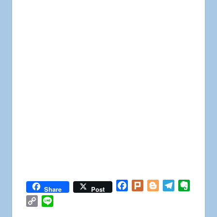
Facebook
Plurk
Blogger
Telegram
Everno
Share
Post
Copy
Line
Link