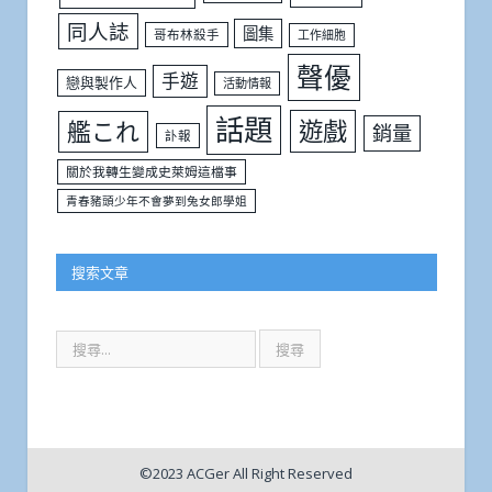
同人誌
圖集
哥布林殺手
工作細胞
聲優
手遊
戀與製作人
活動情報
話題
遊戲
艦これ
銷量
訃報
關於我轉生變成史萊姆這檔事
青春豬頭少年不會夢到兔女郎學姐
搜索文章
©2023 ACGer All Right Reserved