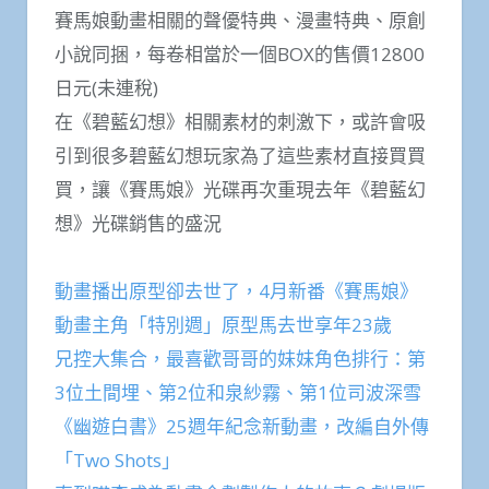
賽馬娘動畫相關的聲優特典、漫畫特典、原創
小說同捆，每卷相當於一個BOX的售價12800
日元(未連稅)
在《碧藍幻想》相關素材的刺激下，或許會吸
引到很多碧藍幻想玩家為了這些素材直接買買
買，讓《賽馬娘》光碟再次重現去年《碧藍幻
想》光碟銷售的盛況
動畫播出原型卻去世了，4月新番《賽馬娘》
動畫主角「特別週」原型馬去世享年23歲
兄控大集合，最喜歡哥哥的妹妹角色排行：第
3位土間埋、第2位和泉紗霧、第1位司波深雪
《幽遊白書》25週年紀念新動畫，改編自外傳
「Two Shots」