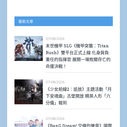
最新文章
07/08/2026
末世機甲 SLG《機甲突襲：Titan
Rush》雙平台正式上線 化身肩負
重任的指揮官 展開一場攸關存亡的
命運決戰！
07/08/2026
《少女前線2：追放》主題活動「月
下安魂曲」古堡開放 精英人形「六
分儀」報到
07/08/2026
《BanG Dream! 交織的樂章》國際