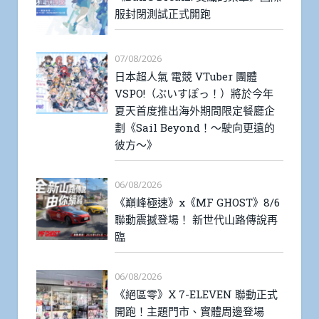
服封閉測試正式開跑
07/08/2026
日本超人氣 電競 VTuber 團體
VSPO!（ぶいすぽっ！）將於今年
夏天首度推出海外期間限定餐廳企
劃《Sail Beyond！～駛向更遠的
彼方～》
06/08/2026
《巔峰極速》x《MF GHOST》8/6
聯動震撼登場！ 新世代山路傳說再
臨
06/08/2026
《絕區零》X 7-ELEVEN 聯動正式
開跑！主題門市、實體周邊登場