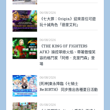
06/08/2026
《七大罪：Origin》迎來首位可遊
玩十誡角色「德里艾利」
06/08/2026
《THE KING OF FIGHTERS
AFK》操控翠綠火焰、帶著傲慢笑
容的格鬥家「阿修．克里門森」登
場
06/08/2026
[死神]東永降臨《七騎士
Re:BIRTH》 同步推出各種夏日活動
05/08/2026