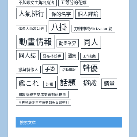
五等分的花嫁
不起眼女主角培育法
人氣排行
個人評論
你的名字
八掛
刀劍神域Alicization篇
偶像大師灰姑娘
動畫情報
同人
動畫業界
同人誌
圖集
哥布林殺手
工作細胞
聲優
手遊
戀與製作人
活動情報
話題
遊戲
艦これ
銷量
訃報
關於我轉生變成史萊姆這檔事
青春豬頭少年不會夢到兔女郎學姐
搜索文章