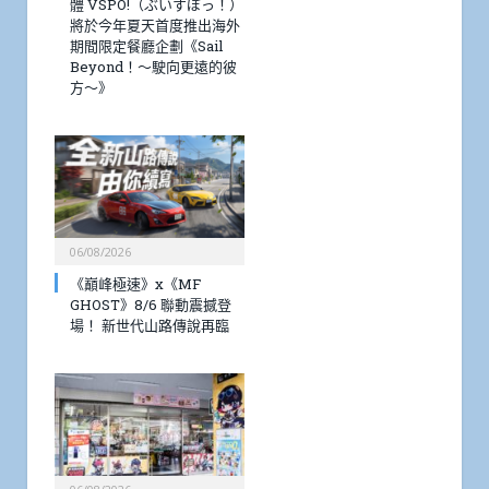
體 VSPO!（ぶいすぽっ！）
將於今年夏天首度推出海外
期間限定餐廳企劃《Sail
Beyond！～駛向更遠的彼
方～》
06/08/2026
《巔峰極速》x《MF
GHOST》8/6 聯動震撼登
場！ 新世代山路傳說再臨