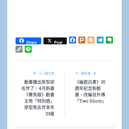
Facebook
Plurk
Blogger
Telegram
Everno
Share
Post
Copy
Line
Link
上一篇文章
下一篇文章
動畫播出原型卻
《幽遊白書》25
去世了，4月新番
週年紀念新動
《賽馬娘》動畫
畫，改編自外傳
主角「特別週」
「Two Shots」
原型馬去世享年
23歲