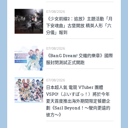
07/08/2026
《少女前線2：追放》主題活動「月
下安魂曲」古堡開放 精英人形「六
分儀」報到
07/08/2026
《BanG Dream! 交織的樂章》國際
服封閉測試正式開跑
07/08/2026
日本超人氣 電競 VTuber 團體
VSPO!（ぶいすぽっ！）將於今年
夏天首度推出海外期間限定餐廳企
劃《Sail Beyond！～駛向更遠的
彼方～》