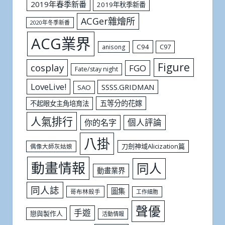
2019年春季新番
2019年秋季新番
ACGer雜燴所
2020年冬季新番
ACG業界
C94
C97
anisong
Figure
cosplay
FGO
Fate/stay night
LoveLive!
SSSS.GRIDMAN
SAO
五等分的花嫁
不起眼女主角培育法
人氣排行
個人評論
你的名字
八掛
刀劍神域Alicization篇
偶像大師灰姑娘
動畫情報
同人
動畫業界
同人誌
圖集
哥布林殺手
工作細胞
聲優
手遊
戀與製作人
活動情報