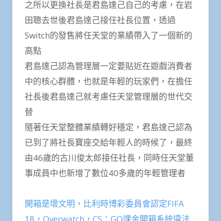
之所以更換社長是君島達己自己的考慮，在岩
田聰去世後君島達己接任社長位置，透過
Switch的發售將任天堂的業績帶入了一個新的
高點
君島達己認為管理層一定要貼近在遊戲消費者
中的核心群體，也就是年輕的玩家們，在擔任
社長後君島達己就考慮任天堂管理層的世代交
替
隨著任天堂整體業績轉好穩定，君島達己認為
已到了將社長寶座交給年輕人的時候了，最終
由46歲的古川俊太郎接任社長，同時任天堂董
事成員中也新增了數位40多歲的年輕管理者
開箱是壞文明，比利時博彩委員會認定FIFA
18，Overwatch，CS：GO課金開箱系統違法