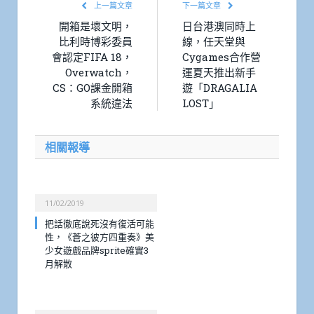
上一篇文章
下一篇文章
開箱是壞文明，
日台港澳同時上
比利時博彩委員
線，任天堂與
會認定FIFA 18，
Cygames合作營
Overwatch，
運夏天推出新手
CS：GO課金開箱
遊「DRAGALIA
系統違法
LOST」
相關報導
11/02/2019
把話徹底說死沒有復活可能
性，《蒼之彼方四重奏》美
少女遊戲品牌sprite確實3
月解散