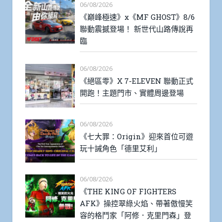
06/08/2026
《巔峰極速》x《MF GHOST》8/6
聯動震撼登場！ 新世代山路傳說再
臨
06/08/2026
《絕區零》X 7-ELEVEN 聯動正式
開跑！主題門市、實體周邊登場
06/08/2026
《七大罪：Origin》迎來首位可遊
玩十誡角色「德里艾利」
06/08/2026
《THE KING OF FIGHTERS
AFK》操控翠綠火焰、帶著傲慢笑
容的格鬥家「阿修．克里門森」登