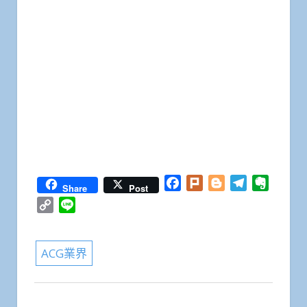
Facebook
Plurk
Blogger
Telegram
Everno
Share
Post
Copy
Line
Link
ACG業界