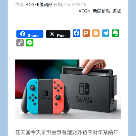
作者:
ACGER編輯部
日期:
26/04/2018
ACGN
,
新聞動態
,
遊戲
Facebook
Plurk
Blogger
Telegram
Everno
Share
Post
Copy
Line
Link
任天堂今天舉辦董事會議對外發表財年業績年