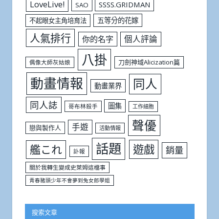
LoveLive!
SSSS.GRIDMAN
SAO
五等分的花嫁
不起眼女主角培育法
人氣排行
個人評論
你的名字
八掛
刀劍神域Alicization篇
偶像大師灰姑娘
動畫情報
同人
動畫業界
同人誌
圖集
哥布林殺手
工作細胞
聲優
手遊
戀與製作人
活動情報
話題
遊戲
艦これ
銷量
訃報
關於我轉生變成史萊姆這檔事
青春豬頭少年不會夢到兔女郎學姐
搜索文章