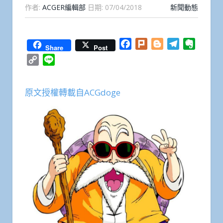
作者:
ACGER編輯部
日期:
07/04/2018
新聞動態
Facebook
Plurk
Blogger
Telegram
Everno
Share
Post
Copy
Line
Link
原文授權轉載自ACGdoge