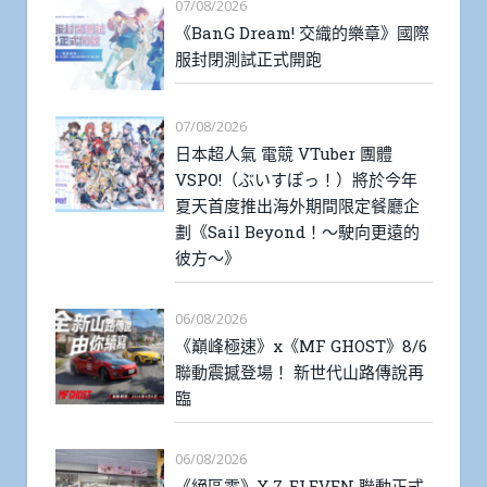
07/08/2026
《BanG Dream! 交織的樂章》國際
服封閉測試正式開跑
07/08/2026
日本超人氣 電競 VTuber 團體
VSPO!（ぶいすぽっ！）將於今年
夏天首度推出海外期間限定餐廳企
劃《Sail Beyond！～駛向更遠的
彼方～》
06/08/2026
《巔峰極速》x《MF GHOST》8/6
聯動震撼登場！ 新世代山路傳說再
臨
06/08/2026
《絕區零》X 7-ELEVEN 聯動正式