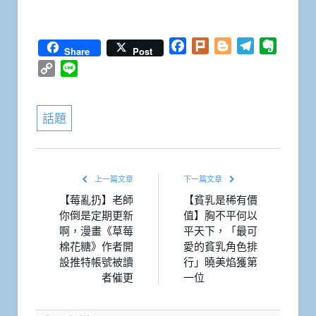
Facebook
Plurk
Blogger
Telegram
Everno
Share
Post
Copy
Line
Link
話題
上一篇文章
下一篇文章
【莓亂扔】老師
【貧乳是稀有價
你倒是定期更新
值】胸不平何以
啊，漫畫《草莓
平天下，「最可
棉花糖》作者開
愛的貧乳角色排
設推特帳號被讀
行」曉美焰獲第
者催更
一位