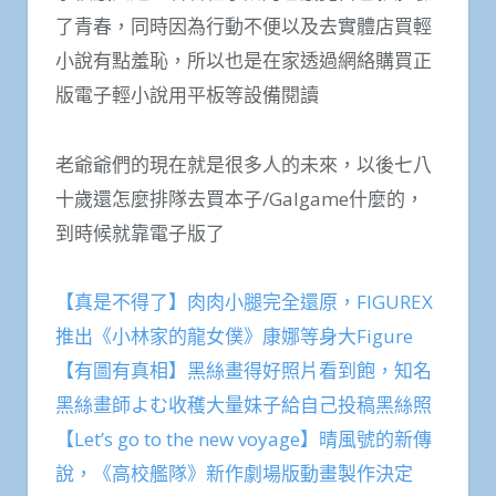
了青春，同時因為行動不便以及去實體店買輕
小說有點羞恥，所以也是在家透過網絡購買正
版電子輕小說用平板等設備閱讀
老爺爺們的現在就是很多人的未來，以後七八
十歲還怎麼排隊去買本子/Galgame什麼的，
到時候就靠電子版了
【真是不得了】肉肉小腿完全還原，FIGUREX
推出《小林家的龍女僕》康娜等身大Figure
【有圖有真相】黑絲畫得好照片看到飽，知名
黑絲畫師よむ收穫大量妹子給自己投稿黑絲照
【Let’s go to the new voyage】晴風號的新傳
說，《高校艦隊》新作劇場版動畫製作決定