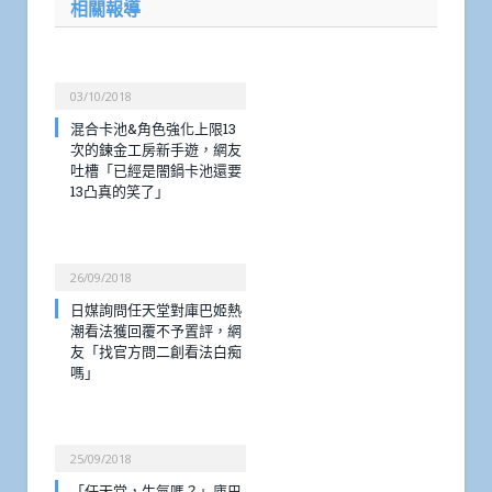
相關報導
03/10/2018
混合卡池&角色強化上限13
次的鍊金工房新手遊，網友
吐槽「已經是闇鍋卡池還要
13凸真的笑了」
26/09/2018
日媒詢問任天堂對庫巴姬熱
潮看法獲回覆不予置評，網
友「找官方問二創看法白痴
嗎」
25/09/2018
「任天堂，生氣嗎？」庫巴