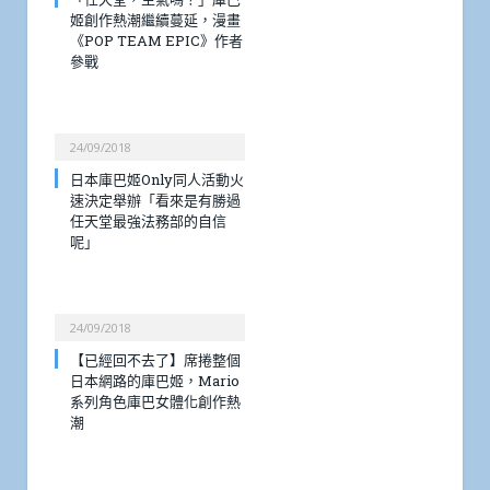
姬創作熱潮繼續蔓延，漫畫
《POP TEAM EPIC》作者
參戰
24/09/2018
日本庫巴姬Only同人活動火
速決定舉辦「看來是有勝過
任天堂最強法務部的自信
呢」
24/09/2018
【已經回不去了】席捲整個
日本網路的庫巴姬，Mario
系列角色庫巴女體化創作熱
潮