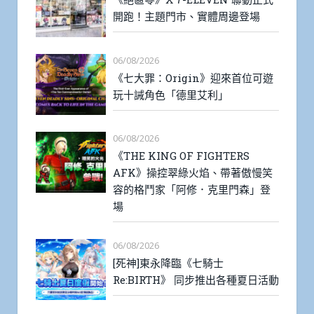
開跑！主題門市、實體周邊登場
06/08/2026
《七大罪：Origin》迎來首位可遊
玩十誡角色「德里艾利」
06/08/2026
《THE KING OF FIGHTERS
AFK》操控翠綠火焰、帶著傲慢笑
容的格鬥家「阿修．克里門森」登
場
06/08/2026
[死神]東永降臨《七騎士
Re:BIRTH》 同步推出各種夏日活動