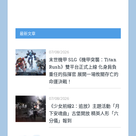
最新文章
07/08/2026
末世機甲 SLG《機甲突襲：Titan
Rush》雙平台正式上線 化身肩負
重任的指揮官 展開一場攸關存亡的
命運決戰！
07/08/2026
《少女前線2：追放》主題活動「月
下安魂曲」古堡開放 精英人形「六
分儀」報到