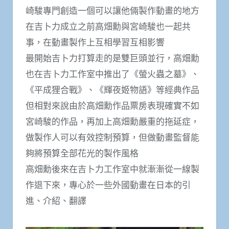
崎駿專門創造一個可以讓他倆製作動畫的地方
在吉卜力成立之前高畑勳與宮崎駿也一起共
事，在動畫製作上互相學習互相影響
最開始吉卜力打算走的是雙巨頭並行，高畑勳
也在吉卜力工作室中推出了《螢火蟲之墓》、
《平成狸合戰》、《輝夜姬物語》等經典作品
但相對來說由於高畑勳作品票房表現確實不如
宮崎駿的作品，再加上高畑勳嚴重的拖延症，
做製作人可以有效控制預算，但做動畫監督能
夠將預算全部花光的製作風格
高畑勳後來在吉卜力工作室中就漸漸從一線製
作退下來，專心於一些外國動畫在日本的引
進、介紹、翻譯