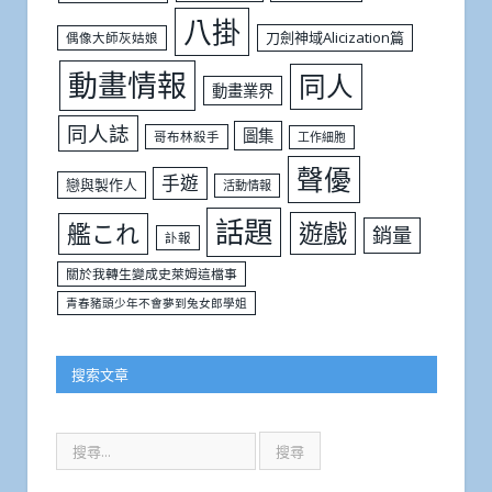
八掛
刀劍神域Alicization篇
偶像大師灰姑娘
動畫情報
同人
動畫業界
同人誌
圖集
哥布林殺手
工作細胞
聲優
手遊
戀與製作人
活動情報
話題
遊戲
艦これ
銷量
訃報
關於我轉生變成史萊姆這檔事
青春豬頭少年不會夢到兔女郎學姐
搜索文章