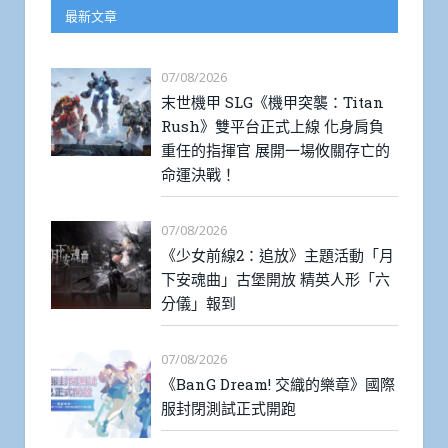
最新文章
07/08/2026
末世機甲 SLG《機甲突襲：Titan
Rush》雙平台正式上線 化身肩負
重任的指揮官 展開一場攸關存亡的
命運決戰！
07/08/2026
《少女前線2：追放》主題活動「月
下安魂曲」古堡開放 精英人形「六
分儀」報到
07/08/2026
《BanG Dream! 交織的樂章》國際
服封閉測試正式開跑