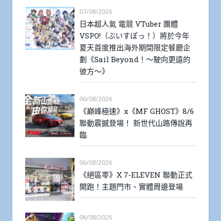
07/08/2026
日本超人氣 電競 VTuber 團體
VSPO!（ぶいすぽっ！）將於今年
夏天首度推出海外期間限定餐廳企
劃《Sail Beyond！～駛向更遠的
彼方～》
06/08/2026
《巔峰極速》x《MF GHOST》8/6
聯動震撼登場！ 新世代山路傳說再
臨
06/08/2026
《絕區零》X 7-ELEVEN 聯動正式
開跑！主題門市、實體周邊登場
06/08/2026