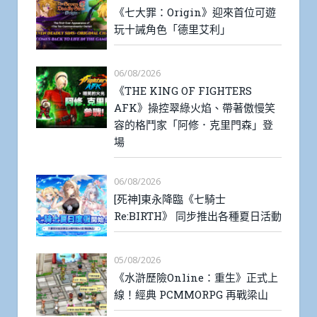
《七大罪：Origin》迎來首位可遊
玩十誡角色「德里艾利」
06/08/2026
《THE KING OF FIGHTERS
AFK》操控翠綠火焰、帶著傲慢笑
容的格鬥家「阿修．克里門森」登
場
06/08/2026
[死神]東永降臨《七騎士
Re:BIRTH》 同步推出各種夏日活動
05/08/2026
《水滸歷險Online：重生》正式上
線！經典 PCMMORPG 再戰梁山