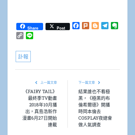
Facebook
Plurk
Blogger
Telegram
Everno
Share
Post
Copy
Line
Link
訃報
上一篇文章
下一篇文章
《FAIRY TAIL》
結果誰也不看極
最終季TV動畫
黑，《極黑的布
2018年10月播
倫希爾德》開播
出，真島浩新作
時岡本倫去
漫畫6月27日開始
COSPLAY夜總會
連載
做人氣調查