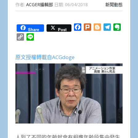
作者:
ACGER編輯部
日期:
06/04/2018
新聞動態
Facebook
Plurk
Blogger
Telegram
Everno
Share
Post
Copy
Line
Link
原文授權轉載自ACGdoge
人到了不同的年齡就會有相應年齡段集中發生