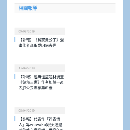
相關報導
09/08/2019
【訃報】《貧窮貴公子》漫
畫作者森永愛因病去世
17/04/2019
【訃報】經典怪盜題材漫畫
《魯邦三世》作者加藤一彥
因肺炎去世享壽81歲
08/04/2019
【訃報】代表作「裡表情
人」等wowaka(現実逃避