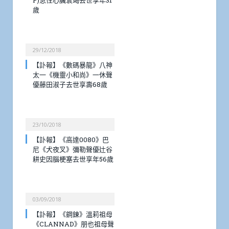
P)急性心臟衰竭去世享年31
歲
29/12/2018
【訃報】《數碼暴龍》八神
太一《機靈小和尚》一休聲
優藤田淑子去世享壽68歲
23/10/2018
【訃報】《高達0080》巴
尼《犬夜叉》彌勒聲優辻谷
耕史因腦梗塞去世享年56歲
03/09/2018
【訃報】《鋼鍊》溫莉祖母
《CLANNAD》朋也祖母聲