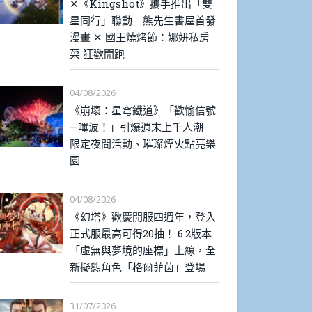
✕《Kingshot》攜手推出「雙
星同行」聯動 熊先生書屋首發
漫畫 ✕ 國王燒烤節：娜妍私房
菜 狂歡開跑
04/08/2026
《崩壞：星穹鐵道》「歡愉信號
—嗶波！」引爆週末上千人潮
限定夜間活動、璀璨煙火點亮樂
園
04/08/2026
《幻塔》歡慶開服四週年，登入
正式服最高可得20抽！ 6.2版本
「虛無與夢境的座標」上線，全
新擬態角色「格爾菲茵」登場
31/07/2026