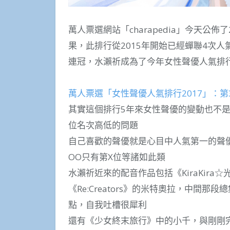
萬人票選網站「charapedia」今天公
果，此排行從2015年開始已經蟬聯4次
連冠，水瀨祈成為了今年女性聲優人氣排
萬人票選「女性聲優人氣排行2017」：
其實這個排行5年來女性聲優的變動也不是
位名次高低的問題
自己喜歡的聲優就是心目中人氣第一的聲優
OO只有第X位等諸如此類
水瀨祈近來的配音作品包括《KiraKira☆光
《Re:Creators》的米特奧拉，中間那段
點，自我吐槽很犀利
還有《少女終末旅行》中的小千，與剛剛