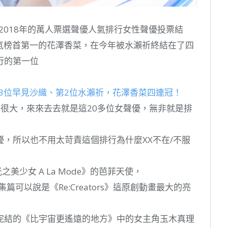
佈了2018年的萬人票選聲優人氣排行女性聲優投票結
人氣榜首第一的花澤香菜，在今年被水瀨祈終結在了四
行的第一位
第3位早見沙織、第2位水瀨祈，花澤香菜四連冠！
很大，來來去去就是這20多位女聲優，無非就是排
，所以也不用太苛責這個排行為什麼XX不在/不服
之美少女 A La Mode》的芭菲天使，
總集篇可以說是《Re:Creators》這原創動畫最大的亮
完結的《比宇宙更遙遠的地方》中的女主角玉木真理