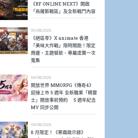
《RF ONLINE NEXT》開啟
「烏薩斯戰區」及全新戰鬥內容
05/08/2026
《絕區零》X animate 香港
「美味大作戰」限時開跑！限定
周邊、主題餐飲、專屬虛寶一次
蒐集
04/08/2026
開放世界 MMORPG《傳奇4》
迎接上市 5 週年 全新職業「精靈
士」開放事前預約 5 週年紀念
MV 同步公開
04/08/2026
8 月限定！《寒霜啟示錄》