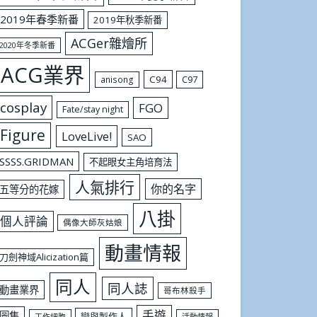
2019年春季新番
2019年秋季新番
ACGer雜燴所
2020年冬季新番
ACG業界
C94
C97
anisong
cosplay
FGO
Fate/stay night
Figure
LoveLive!
SAO
SSSS.GRIDMAN
不起眼女主角培育法
人氣排行
你的名字
五等分的花嫁
八掛
個人評論
偶像大師灰姑娘
動畫情報
刀劍神域Alicization篇
同人
同人誌
動畫業界
哥布林殺手
手遊
圖集
戀與製作人
工作細胞
活動情報