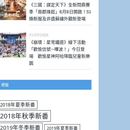
《三國：謀定天下》全新問鼎賽
季「南郡烽起」8月8日開啟！S1
煥新服及非遺蘇繡外觀新登場
31/07/2026
《崩壞：星穹鐵道》線下活動
「歡愉信號—嗶波！」今日登
場 歡愉星神阿哈降臨兒童新樂
園
標籤
2018年夏季新番
2018年秋季新番
2019年冬季新番
2019年夏季新番