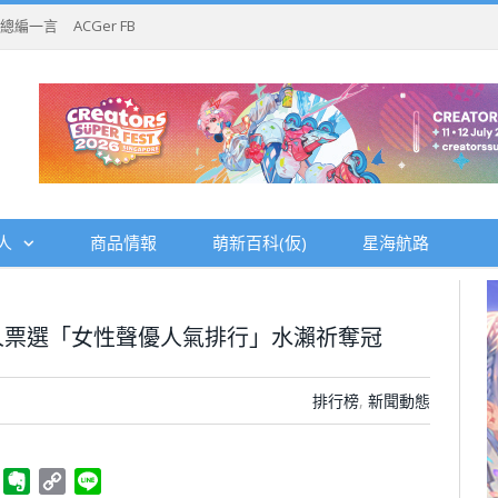
總編一言
ACGer FB
人
商品情報
萌新百科(仮)
星海航路
萬人票選「女性聲優人氣排行」水瀨祈奪冠
排行榜
,
新聞動態
ger
Telegram
Evernote
Copy
Line