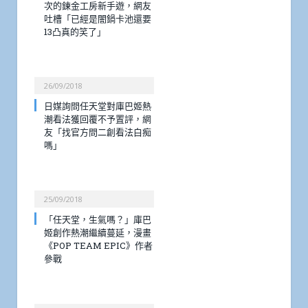
次的鍊金工房新手遊，網友
吐槽「已經是闇鍋卡池還要
13凸真的笑了」
26/09/2018
日媒詢問任天堂對庫巴姬熱
潮看法獲回覆不予置評，網
友「找官方問二創看法白痴
嗎」
25/09/2018
「任天堂，生氣嗎？」庫巴
姬創作熱潮繼續蔓延，漫畫
《POP TEAM EPIC》作者
參戰