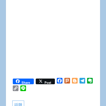
Facebook
Plurk
Blogger
Telegram
Everno
Share
Post
Copy
Line
Link
話題