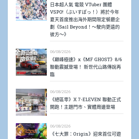
日本超人氣 電競 VTuber 團體
VSPO!（ぶいすぽっ！）將於今年
夏天首度推出海外期間限定餐廳企
劃《Sail Beyond！～駛向更遠的
彼方～》
06/08/2026
《巔峰極速》x《MF GHOST》8/6
聯動震撼登場！ 新世代山路傳說再
臨
06/08/2026
《絕區零》X 7-ELEVEN 聯動正式
開跑！主題門市、實體周邊登場
06/08/2026
《七大罪：Origin》迎來首位可遊