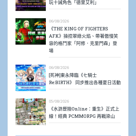
玩十誡角色「德里艾利」
06/08/2026
《THE KING OF FIGHTERS
AFK》操控翠綠火焰、帶著傲慢笑
容的格鬥家「阿修．克里門森」登
場
06/08/2026
[死神]東永降臨《七騎士
Re:BIRTH》 同步推出各種夏日活動
05/08/2026
《水滸歷險Online：重生》正式上
線！經典 PCMMORPG 再戰梁山