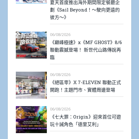
夏天首度推出海外期間限定餐廳企
劃《Sail Beyond！～駛向更遠的
彼方～》
06/08/2026
《巔峰極速》x《MF GHOST》8/6
聯動震撼登場！ 新世代山路傳說再
臨
06/08/2026
《絕區零》X 7-ELEVEN 聯動正式
開跑！主題門市、實體周邊登場
06/08/2026
《七大罪：Origin》迎來首位可遊
玩十誡角色「德里艾利」