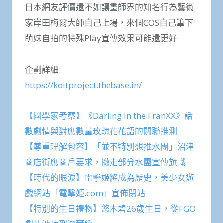
日本網友評價還不如讓畫師界的知名行為藝術
家岸田梅爾大師自己上場，來個COS自己筆下
萌妹自拍的特殊Play宣傳效果可能還更好
企劃詳細:
https://koitproject.thebase.in/
【國學家考察】《Darling in the FranXX》話
數劇情與對應數量玫瑰花花語的關聯推測
【尊重理解包容】「並不特別想推水團」沼津
商店街應商戶要求，撤走部分水團宣傳旗幟
【時代的眼淚】電擊姬將成為歷史，美少女遊
戲網站「電撃姫.com」宣佈閉站
【特別的生日禮物】悠木碧26歲生日，從FGO