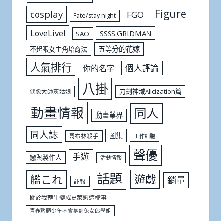
Figure
cosplay
FGO
Fate/stay night
LoveLive!
SSSS.GRIDMAN
SAO
五等分的花嫁
不起眼女主角培育法
人氣排行
個人評論
你的名字
八掛
刀劍神域Alicization篇
偶像大師灰姑娘
動畫情報
同人
動畫業界
同人誌
圖集
哥布林殺手
工作細胞
聲優
手遊
戀與製作人
活動情報
話題
遊戲
艦これ
銷量
訃報
關於我轉生變成史萊姆這檔事
青春豬頭少年不會夢到兔女郎學姐