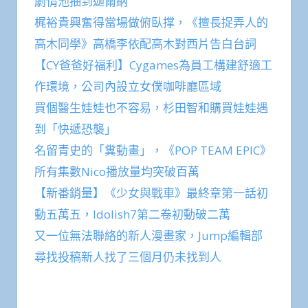
劇情池抽到迦爾納
梶裕貴興奮得當場做俯臥撑，《擅長捉弄人的
高木同學》高橋李依配高木對西片告白台詞
【CY爸爸好福利】Cygames為員工構建舒適工
作環境，公司內設立女僕咖啡廳區域
買個醫生娃娃也不容易，杉田智和購買娃娃遇
到「快遞恐襲」
名留青史的「糞動畫」，《POP TEAM EPIC》
所有集數Nico播放量均突破百萬
【新番銷量】《少女與戰車》最終章第一話初
動五萬五，Idolish7第二卷初動破二萬
又一位無法聯絡的新人漫畫家，Jump編輯部
尋找投稿新人找了三個月仍未找到人