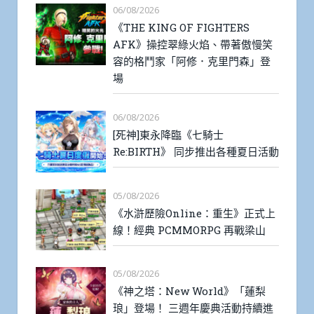
06/08/2026
《THE KING OF FIGHTERS
AFK》操控翠綠火焰、帶著傲慢笑
容的格鬥家「阿修．克里門森」登
場
06/08/2026
[死神]東永降臨《七騎士
Re:BIRTH》 同步推出各種夏日活動
05/08/2026
《水滸歷險Online：重生》正式上
線！經典 PCMMORPG 再戰梁山
05/08/2026
《神之塔：New World》「蓮梨
琅」登場！ 三週年慶典活動持續進