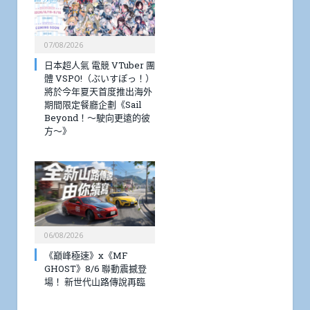
07/08/2026
日本超人氣 電競 VTuber 團
體 VSPO!（ぶいすぽっ！）
將於今年夏天首度推出海外
期間限定餐廳企劃《Sail
Beyond！～駛向更遠的彼
方～》
06/08/2026
《巔峰極速》x《MF
GHOST》8/6 聯動震撼登
場！ 新世代山路傳說再臨