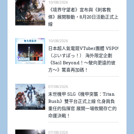
10/08/2026
《境界守望者》宣布與《刺客教
條》展開聯動，8月20日活動正式上
線
10/08/2026
日本超人氣電競VTuber團體 VSPO!
（ぶいすぽっ！） 海外限定企劃
《Sail Beyond！～駛向更遠的彼
方～》驚喜再加碼！
07/08/2026
末世機甲 SLG《機甲突襲：Titan
Rush》雙平台正式上線 化身肩負
重任的指揮官 展開一場攸關存亡的
命運決戰！
07/08/2026