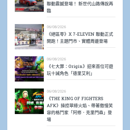
聯動震撼登場！ 新世代山路傳說再
臨
06/08/2026
《絕區零》X 7-ELEVEN 聯動正式
開跑！主題門市、實體周邊登場
06/08/2026
《七大罪：Origin》迎來首位可遊
玩十誡角色「德里艾利」
06/08/2026
《THE KING OF FIGHTERS
AFK》操控翠綠火焰、帶著傲慢笑
容的格鬥家「阿修．克里門森」登
場