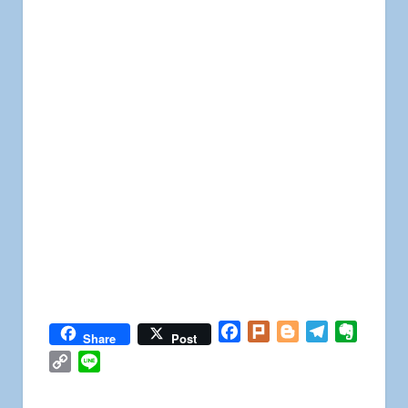
Facebook
Plurk
Blogger
Telegram
Everno
Share
Post
Copy
Line
Link