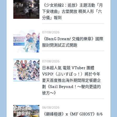
《少女前線2：追放》主題活動「月
下安魂曲」古堡開放 精英人形「六
分儀」報到
07/08/2026
《BanG Dream! 交織的樂章》國際
服封閉測試正式開跑
07/08/2026
日本超人氣 電競 VTuber 團體
VSPO!（ぶいすぽっ！）將於今年
夏天首度推出海外期間限定餐廳企
劃《Sail Beyond！～駛向更遠的
彼方～》
06/08/2026
《巔峰極速》x《MF GHOST》8/6