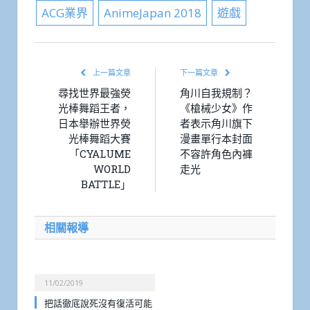
ACG業界
AnimeJapan 2018
遊戲
上一篇文章
下一篇文章
尋找世界最強熒
角川自我規制？
光棒舞蹈王者，
《槍械少女》作
日本舉辦世界熒
者表示角川旗下
光棒舞蹈大賽
漫畫單行本封面
「CYALUME
不容許角色內褲
WORLD
走光
BATTLE」
相關報導
11/02/2019
把話徹底說死沒有復活可能