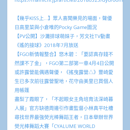
【幾乎KISS上…】眾人喜聞樂見的場面，聲優
日高里菜與小倉唯的Pocky Game圖況
【PV公開】沙灘排球萌妹子，芳文社TV動畫
《遙的接球》2018年7月放送
【FGO新情報整合】悠木碧：「要認真存錢不
然課不了金」，FGO第二部第一章4月4日公開
或許露營能偶遇聲優，《搖曳露營△》豐崎愛
生已多次前往露營聖地，花守由美里已買個人
用帳篷
盡梨了霞眼了，「不起眼女主角培育法深崎暮
人展」官方缺德周邊引作畫監督小林真平吐槽
尋找世界最強熒光棒舞蹈王者，日本舉辦世界
熒光棒舞蹈大賽「CYALUME WORLD