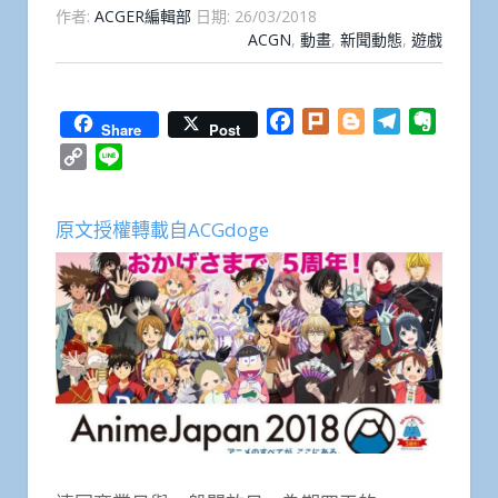
作者:
ACGER編輯部
日期:
26/03/2018
ACGN
,
動畫
,
新聞動態
,
遊戲
Facebook
Plurk
Blogger
Telegram
Everno
Share
Post
Copy
Line
Link
原文授權轉載自ACGdoge