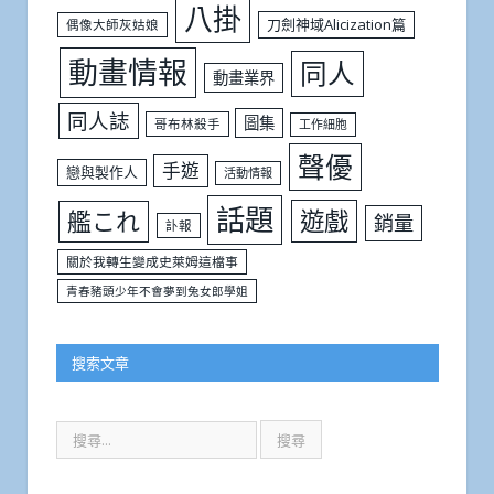
八掛
刀劍神域Alicization篇
偶像大師灰姑娘
動畫情報
同人
動畫業界
同人誌
圖集
哥布林殺手
工作細胞
聲優
手遊
戀與製作人
活動情報
話題
遊戲
艦これ
銷量
訃報
關於我轉生變成史萊姆這檔事
青春豬頭少年不會夢到兔女郎學姐
搜索文章