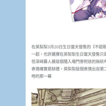
在英梨梨3月20日生日當天發售的《不起眼女
一起，也許選擇在英梨梨生日當天發售只
但深崎暮人展這個隨入場門劵附送的無紡
表情確實是缺德，英梨梨這個表情出自第
吻的那一幕