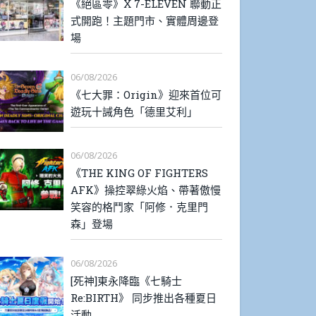
《絕區零》X 7-ELEVEN 聯動正
式開跑！主題門市、實體周邊登
場
06/08/2026
《七大罪：Origin》迎來首位可
遊玩十誡角色「德里艾利」
06/08/2026
《THE KING OF FIGHTERS
AFK》操控翠綠火焰、帶著傲慢
笑容的格鬥家「阿修．克里門
森」登場
06/08/2026
[死神]東永降臨《七騎士
Re:BIRTH》 同步推出各種夏日
活動