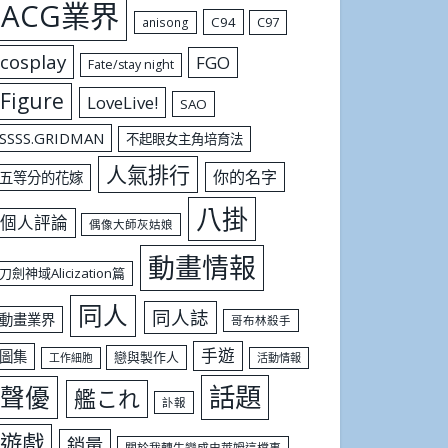
ACG業界
C94
C97
anisong
cosplay
FGO
Fate/stay night
Figure
LoveLive!
SAO
SSSS.GRIDMAN
不起眼女主角培育法
人氣排行
你的名字
五等分的花嫁
八掛
個人評論
偶像大師灰姑娘
動畫情報
刀劍神域Alicization篇
同人
同人誌
動畫業界
哥布林殺手
手遊
圖集
戀與製作人
工作細胞
活動情報
話題
聲優
艦これ
訃報
遊戲
銷量
關於我轉生變成史萊姆這檔事