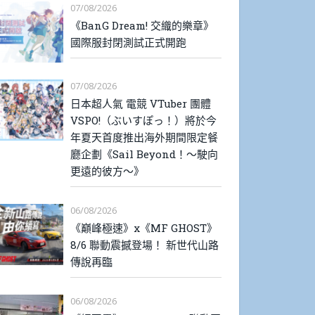
07/08/2026
《BanG Dream! 交織的樂章》
國際服封閉測試正式開跑
07/08/2026
日本超人氣 電競 VTuber 團體
VSPO!（ぶいすぽっ！）將於今
年夏天首度推出海外期間限定餐
廳企劃《Sail Beyond！～駛向
更遠的彼方～》
06/08/2026
《巔峰極速》x《MF GHOST》
8/6 聯動震撼登場！ 新世代山路
傳說再臨
06/08/2026