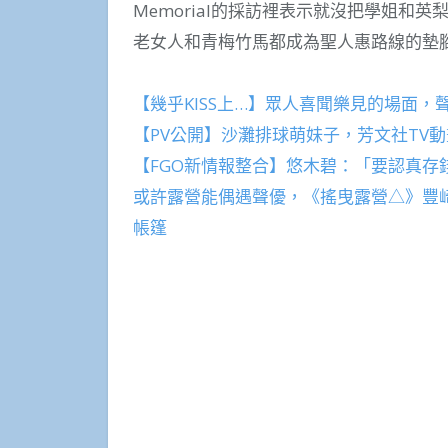
Memorial的採訪裡表示就沒把學姐和
老女人和青梅竹馬都成為聖人惠路線的墊
【幾乎KISS上…】眾人喜聞樂見的場面，聲
【PV公開】沙灘排球萌妹子，芳文社TV動
【FGO新情報整合】悠木碧：「要認真存
或許露營能偶遇聲優，《搖曳露營△》豐
帳篷