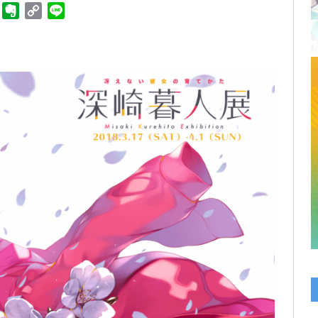
ger
Telegram
Evernote
Copy
Line
Link