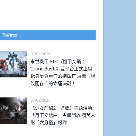
最新文章
07/08/2026
末世機甲 SLG《機甲突襲：
Titan Rush》雙平台正式上線
化身肩負重任的指揮官 展開一場
攸關存亡的命運決戰！
07/08/2026
《少女前線2：追放》主題活動
「月下安魂曲」古堡開放 精英人
形「六分儀」報到