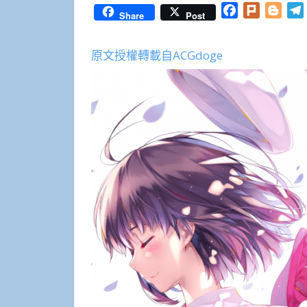
Facebook
Plurk
Blog
Share
Post
原文授權轉載自ACGdoge