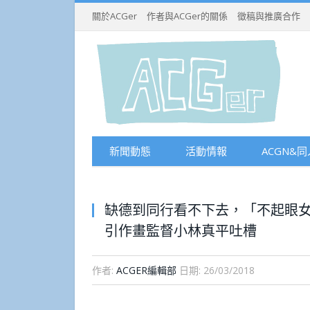
關於ACGer
作者與ACGer的關係
徵稿與推廣合作
新聞動態
活動情報
ACGN&同
缺德到同行看不下去，「不起眼
引作畫監督小林真平吐槽
作者:
ACGER編輯部
日期:
26/03/2018