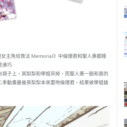
主角培育法 Memorial》中倫理君和聖人惠都睡
是湊巧
布袋子上，英梨梨和學姐呆掉，而聖人惠一臉和善的
二季動畫最後英梨梨本來要吻倫理君，結果被學姐搶