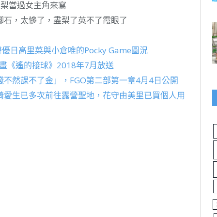
英梨梨當過女主角來寫
腳石，太慘了，盡梨了英不了霞眼了
優日高里菜與小倉唯的Pocky Game圖況
畫《遙的接球》2018年7月放送
錢不然課不了金」，FGO第二部第一章4月4日公開
崎愛生已多次前往露營聖地，花守由美里已買個人用