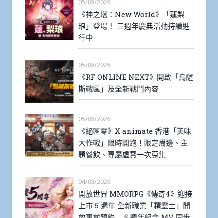
05/08/2026
《神之塔：New World》「蓮梨
琅」登場！ 三週年慶典活動持續進
行中
05/08/2026
《RF ONLINE NEXT》開啟「烏薩
斯戰區」及全新戰鬥內容
05/08/2026
《絕區零》X animate 香港「美味
大作戰」限時開跑！限定周邊、主
題餐飲、專屬虛寶一次蒐集
04/08/2026
開放世界 MMORPG《傳奇4》迎接
上市 5 週年 全新職業「精靈士」開
放事前預約 5 週年紀念 MV 同步