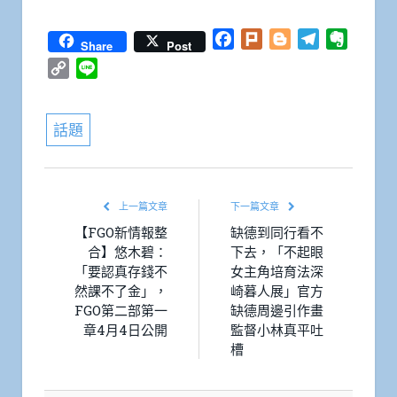
Facebook
Plurk
Blogger
Telegram
Everno
Share
Post
Copy
Line
Link
話題
上一篇文章
下一篇文章
【FGO新情報整
缺德到同行看不
合】悠木碧：
下去，「不起眼
「要認真存錢不
女主角培育法深
然課不了金」，
崎暮人展」官方
FGO第二部第一
缺德周邊引作畫
章4月4日公開
監督小林真平吐
槽