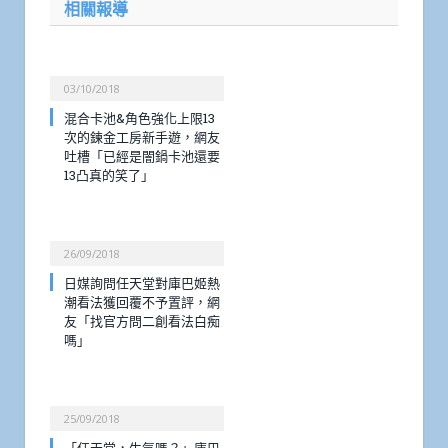
相關報導
03/10/2018
混合卡池&角色強化上限13
次的鍊金工房新手遊，網友
吐槽「已經是闇鍋卡池還要
13凸真的笑了」
26/09/2018
日媒詢問任天堂對庫巴姬熱
潮看法獲回覆不予置評，網
友「找官方問二創看法白痴
嗎」
25/09/2018