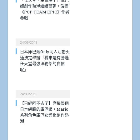
「任天堂，生氣嗎？」庫巴
姬創作熱潮繼續蔓延，漫畫
《POP TEAM EPIC》作者
參戰
24/09/2018
日本庫巴姬Only同人活動火
速決定舉辦「看來是有勝過
任天堂最強法務部的自信
呢」
24/09/2018
【已經回不去了】席捲整個
日本網路的庫巴姬，Mario
系列角色庫巴女體化創作熱
潮