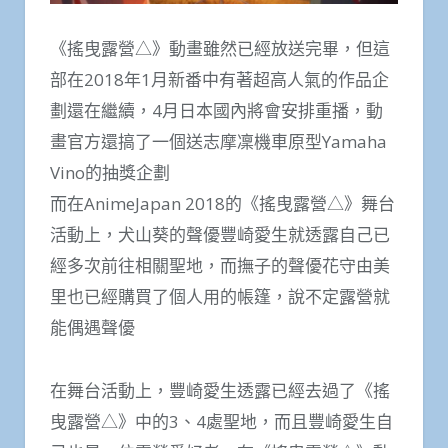
《搖曳露營△》動畫雖然已經放送完畢，但這
部在2018年1月新番中有著超高人氣的作品企
劃還在繼續，4月日本國內將會安排重播，動
畫官方還搞了一個送志摩凜機車原型Yamaha
Vino的抽獎企劃
而在AnimeJapan 2018的《搖曳露營△》舞台
活動上，犬山葵的聲優豐崎愛生就透露自己已
經多次前往相關聖地，而撫子的聲優花守由美
里也已經購買了個人用的帳篷，說不定露營就
能偶遇聲優
在舞台活動上，豐崎愛生透露已經去過了《搖
曳露營△》中的3、4處聖地，而且豐崎愛生自