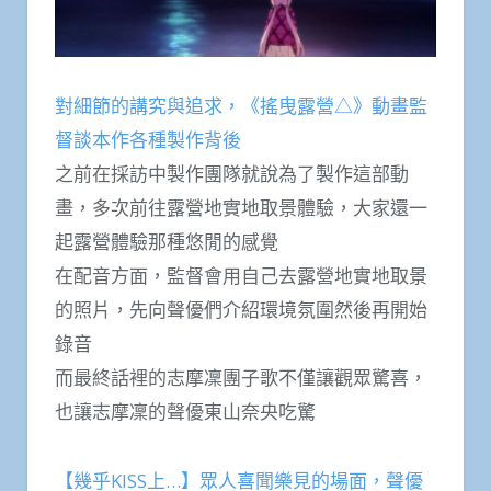
對細節的講究與追求，《搖曳露營△》動畫監
督談本作各種製作背後
之前在採訪中製作團隊就說為了製作這部動
畫，多次前往露營地實地取景體驗，大家還一
起露營體驗那種悠閒的感覺
在配音方面，監督會用自己去露營地實地取景
的照片，先向聲優們介紹環境氛圍然後再開始
錄音
而最終話裡的志摩凜團子歌不僅讓觀眾驚喜，
也讓志摩凜的聲優東山奈央吃驚
【幾乎KISS上…】眾人喜聞樂見的場面，聲優