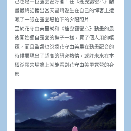
己也是一位露營愛好者，在《搖曳露營△》動
畫最終話播出當天豐崎愛生在自己的博客上還
曬了一張在露營場拍下的夕陽照片
至於花守由美里就和《搖曳露營△》動畫的最
後開始獨自露營的撫子一樣，買了個人用的帳
篷，而且監督也說過花守由美里在動畫配音的
時候展現出了超高的研究熱情，或許未來在本
栖湖露營場邊上就能看到花守由美里露營的身
影