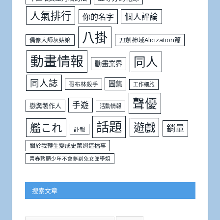
人氣排行
個人評論
你的名字
八掛
刀劍神域Alicization篇
偶像大師灰姑娘
動畫情報
同人
動畫業界
同人誌
圖集
哥布林殺手
工作細胞
聲優
手遊
戀與製作人
活動情報
話題
遊戲
艦これ
銷量
訃報
關於我轉生變成史萊姆這檔事
青春豬頭少年不會夢到兔女郎學姐
搜索文章