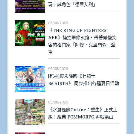
玩十誡角色「德里艾利」
06/08/2026
《THE KING OF FIGHTERS
AFK》操控翠綠火焰、帶著傲慢笑
容的格鬥家「阿修．克里門森」登
場
06/08/2026
[死神]東永降臨《七騎士
Re:BIRTH》 同步推出各種夏日活動
05/08/2026
《水滸歷險Online：重生》正式上
線！經典 PCMMORPG 再戰梁山