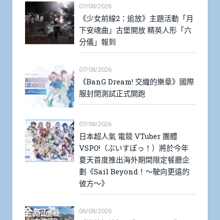
07/08/2026
《少女前線2：追放》主題活動「月
下安魂曲」古堡開放 精英人形「六
分儀」報到
07/08/2026
《BanG Dream! 交織的樂章》國際
服封閉測試正式開跑
07/08/2026
日本超人氣 電競 VTuber 團體
VSPO!（ぶいすぽっ！）將於今年
夏天首度推出海外期間限定餐廳企
劃《Sail Beyond！～駛向更遠的
彼方～》
06/08/2026