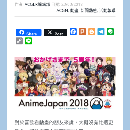
作者:
ACGER編輯部
日期:
23/03/2018
ACGN
,
動畫
,
新聞動態
,
活動報導
Facebook
Plurk
Blogger
Telegram
Everno
Share
Post
Copy
Line
Link
對於喜歡看動畫的朋友來說，大概沒有比這更