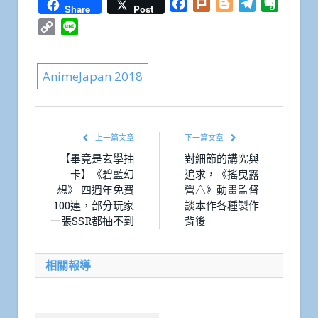
Facebook
Plurk
Blogger
Telegram
Everno
Share
Post
Copy
Line
Link
AnimeJapan 2018
上一篇文章
下一篇文章
【畢竟是玄學抽
對細節的講究與
卡】《碧藍幻
追求，《搖曳露
想》 四週年免費
營△》動畫監督
100連，部分玩家
談本作各種製作
一張SSR都抽不到
背後
相關報導