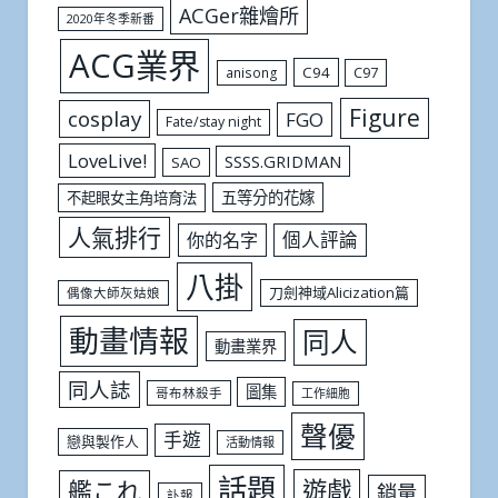
ACGer雜燴所
2020年冬季新番
ACG業界
C94
C97
anisong
Figure
cosplay
FGO
Fate/stay night
LoveLive!
SSSS.GRIDMAN
SAO
五等分的花嫁
不起眼女主角培育法
人氣排行
個人評論
你的名字
八掛
刀劍神域Alicization篇
偶像大師灰姑娘
動畫情報
同人
動畫業界
同人誌
圖集
哥布林殺手
工作細胞
聲優
手遊
戀與製作人
活動情報
話題
遊戲
艦これ
銷量
訃報