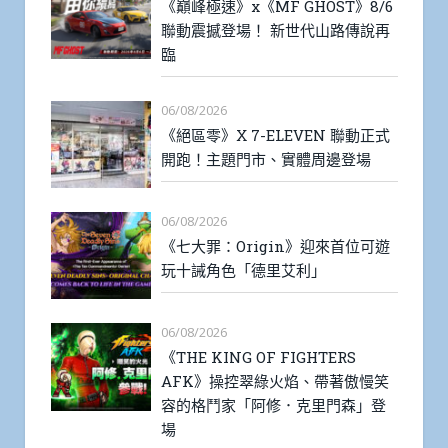
《巔峰極速》x《MF GHOST》8/6
聯動震撼登場！ 新世代山路傳說再
臨
06/08/2026
《絕區零》X 7-ELEVEN 聯動正式
開跑！主題門市、實體周邊登場
06/08/2026
《七大罪：Origin》迎來首位可遊
玩十誡角色「德里艾利」
06/08/2026
《THE KING OF FIGHTERS
AFK》操控翠綠火焰、帶著傲慢笑
容的格鬥家「阿修．克里門森」登
場