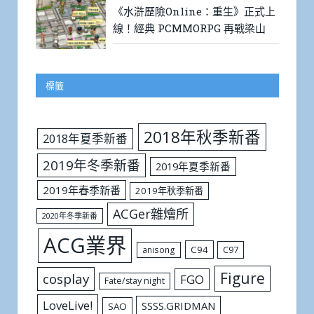
《水滸歷險Online：重生》正式上
線！經典 PCMMORPG 再戰梁山
標籤
2018年秋季新番
2018年夏季新番
2019年冬季新番
2019年夏季新番
2019年春季新番
2019年秋季新番
ACGer雜燴所
2020年冬季新番
ACG業界
C94
C97
anisong
Figure
cosplay
FGO
Fate/stay night
LoveLive!
SSSS.GRIDMAN
SAO