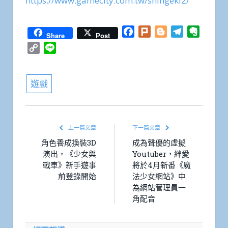
https://www.gamecity.com.tw/shingeki2/
Facebook
Plurk
Blogger
Telegram
Everno
Share
Post
Copy
Line
Link
遊戲
上一篇文章
下一篇文章
角色養成換裝3D
成為聲優的虛擬
演出，《少女與
Youtuber，絆愛
戰車》新手遊事
將於4月新番《魔
前登錄開始
法少女網站》中
為網站管理員一
角配音