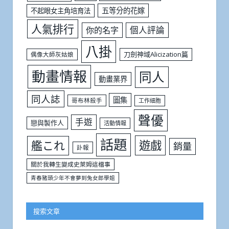
五等分的花嫁
不起眼女主角培育法
人氣排行
個人評論
你的名字
八掛
刀劍神域Alicization篇
偶像大師灰姑娘
動畫情報
同人
動畫業界
同人誌
圖集
哥布林殺手
工作細胞
聲優
手遊
戀與製作人
活動情報
話題
遊戲
艦これ
銷量
訃報
關於我轉生變成史萊姆這檔事
青春豬頭少年不會夢到兔女郎學姐
搜索文章