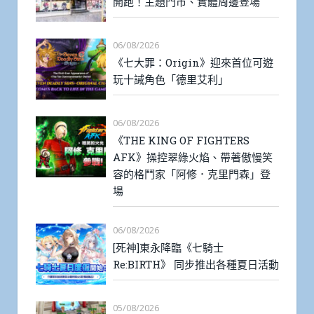
開跑！主題門市、實體周邊登場
06/08/2026
《七大罪：Origin》迎來首位可遊
玩十誡角色「德里艾利」
06/08/2026
《THE KING OF FIGHTERS
AFK》操控翠綠火焰、帶著傲慢笑
容的格鬥家「阿修．克里門森」登
場
06/08/2026
[死神]東永降臨《七騎士
Re:BIRTH》 同步推出各種夏日活動
05/08/2026