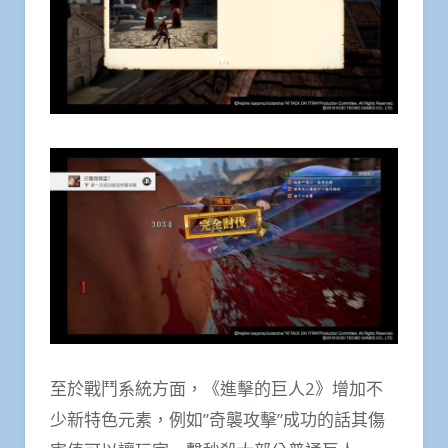
至於戰鬥系統方面，《進擊的巨人2》增加不
少新特色元素，例如”奇襲攻擊”成功的話其傷