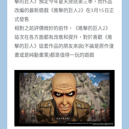
擊的巨人》預定今年夏天放送第三季，而作品
改編的最新遊戲《進擊的巨人2》在3月15日正
式發售
相對之前評價微妙的前作，《進擊的巨人2》
這次在各方面都有改進和提升，對於喜歡《進
擊的巨人》這套作品的朋友來說(不論是原作漫
畫或是純動畫黨)都是值得一玩的遊戲