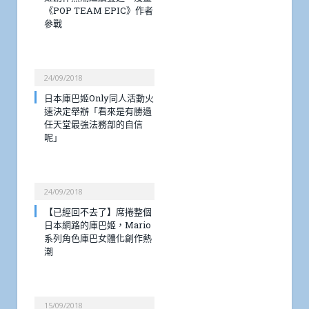
《POP TEAM EPIC》作者
參戰
24/09/2018
日本庫巴姬Only同人活動火
速決定舉辦「看來是有勝過
任天堂最強法務部的自信
呢」
24/09/2018
【已經回不去了】席捲整個
日本網路的庫巴姬，Mario
系列角色庫巴女體化創作熱
潮
15/09/2018