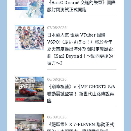
《BanG Dream! 交織的樂章》國際
服封閉測試正式開跑
07/08/2026
日本超人氣 電競 VTuber 團體
VSPO!（ぶいすぽっ！）將於今年
夏天首度推出海外期間限定餐廳企
劃《Sail Beyond！～駛向更遠的
彼方～》
06/08/2026
《巔峰極速》x《MF GHOST》8/6
聯動震撼登場！ 新世代山路傳說再
臨
06/08/2026
《絕區零》X 7-ELEVEN 聯動正式