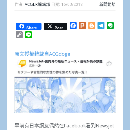
作者:
ACGER編輯部
日期:
16/03/2018
新聞動態
Facebook
Plurk
Blogger
Telegram
Everno
Share
Post
Copy
Line
Link
原文授權轉載自ACGdoge
早前有日本網友偶然在Facebook看到Newsjet