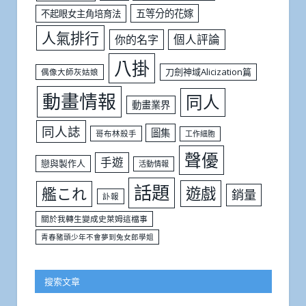
五等分的花嫁
不起眼女主角培育法
人氣排行
個人評論
你的名字
八掛
刀劍神域Alicization篇
偶像大師灰姑娘
動畫情報
同人
動畫業界
同人誌
圖集
哥布林殺手
工作細胞
聲優
手遊
戀與製作人
活動情報
話題
遊戲
艦これ
銷量
訃報
關於我轉生變成史萊姆這檔事
青春豬頭少年不會夢到兔女郎學姐
搜索文章