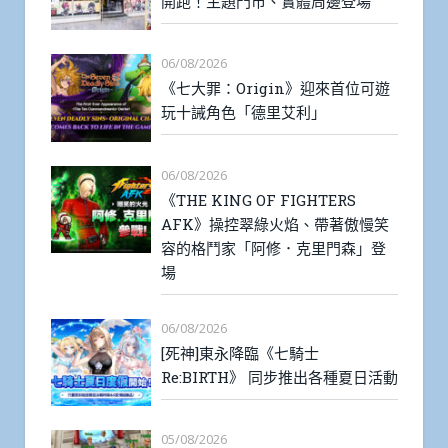
開跑！主題門市、實體周邊登場
06/08/2026
《七大罪：Origin》迎來首位可遊
玩十誡角色「德里艾利」
06/08/2026
《THE KING OF FIGHTERS
AFK》操控翠綠火焰、帶著傲慢笑
容的格鬥家「阿修．克里門森」登
場
06/08/2026
[死神]東永降臨《七騎士
Re:BIRTH》 同步推出各種夏日活動
05/08/2026