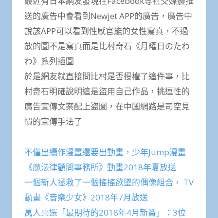
最近有日本網友發現在Facebook等社交媒體推
送的廣告中會看到Newjet APP的廣告，廣告中
說該APP可以看到性感官能的女性寫真，不過
放的圖不是寫真而是比村奇石《月曜日のたわ
わ》系列插圖
於是網友就直接問比村是否授權了這件事，比
村奇石明確說明這是盜用自己作品，挑逗性的
廣告宣傳文案配上盜圖，在中國網路是司空見
慣的宣傳手法了
不僅出續作漫畫還要出動畫，少年Jump漫畫
《魔法律顧問事務所》動畫2018年夏放送
一個新人拯救了一個搖搖欲墜的偶像組合， TV
動畫《音樂少女》2018年7月放送
萬人票選「最期待的2018年4月新番」：3位