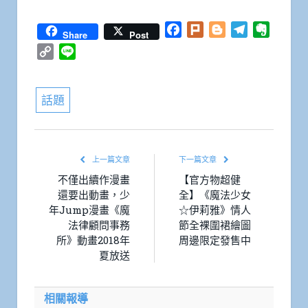
Facebook
Plurk
Blogger
Telegram
Everno
Share
Post
Copy
Line
Link
話題
上一篇文章
下一篇文章
不僅出續作漫畫
【官方物超健
還要出動畫，少
全】《魔法少女
年Jump漫畫《魔
☆伊莉雅》情人
法律顧問事務
節全裸圍裙繪圖
所》動畫2018年
周邊限定發售中
夏放送
相關報導