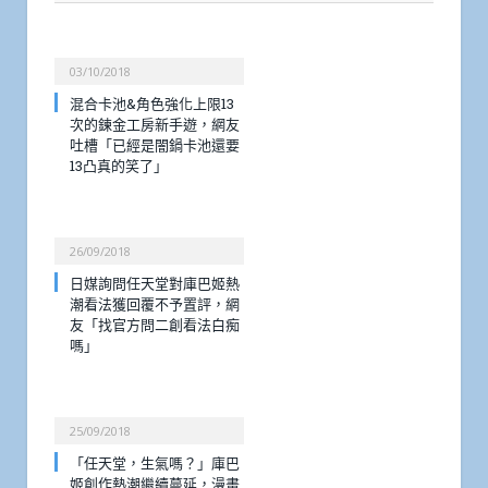
03/10/2018
混合卡池&角色強化上限13
次的鍊金工房新手遊，網友
吐槽「已經是闇鍋卡池還要
13凸真的笑了」
26/09/2018
日媒詢問任天堂對庫巴姬熱
潮看法獲回覆不予置評，網
友「找官方問二創看法白痴
嗎」
25/09/2018
「任天堂，生氣嗎？」庫巴
姬創作熱潮繼續蔓延，漫畫